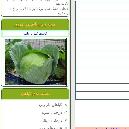
نکات مهم
>
علت خشک شدن برگ ایپومیا | 8 دلیل رایج +
راهکارها
فوت و فن باغبانی امروز
کاشت کلم در پاییز
دسته بندی گیاهان
>
گیاهان دارویی
>
درختان میوه
>
درختان زینتی
>
علف های هرز