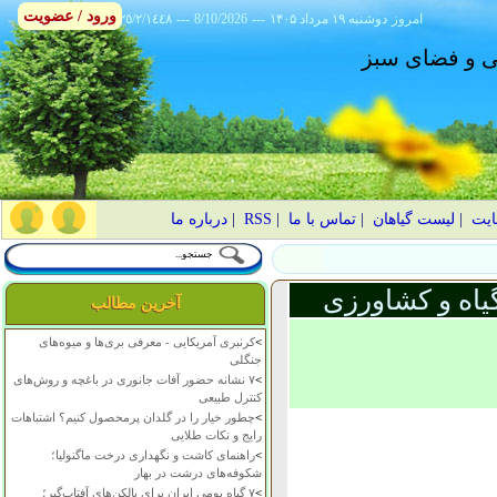
ورود / عضویت
امروز
۱۴۰۵ دوشنبه ۱۹ مرداد
---
8/10/2026
---
٢٥/٢/١٤٤٨
انی و فضای سبز
ایت
|
لیست گیاهان
|
تماس با ما
|
RSS
|
درباره ما
یاه و کشاورزی
آخرین مطالب
>
کرنبری آمریکایی - معرفی بری‌ها و میوه‌های
جنگلی
>
۷ نشانه حضور آفات جانوری در باغچه و روش‌های
کنترل طبیعی
>
چطور خیار را در گلدان پرمحصول کنیم؟ اشتباهات
رایج و نکات طلایی
>
راهنمای کاشت و نگهداری درخت ماگنولیا؛
شکوفه‌های درشت در بهار
>
۷ گیاه بومی ایران برای بالکن‌های آفتاب‌گیر؛