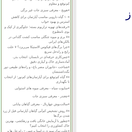
کم‌توقع و مقاوم
ز
>
هویج - معرفی سبزی جات غیر برگی
>
۱۰ گیاه دارویی مناسب آپارتمان برای کاهش
استرس و بهبود خواب
>
ترفندهای تهویه تراریوم بسته؛ جلوگیری از کپک و
بوی نامطبوع
>
۷ بری و میوه جنگلی مناسب کشت گلدانی در
بالکن‌های ایرانی
>
چرا برگ‌های فیکوس الاستیکا می‌ریزد؟ ۷ علت
رایج و راه‌حل سریع
>
چمن‌کاری حرفه‌ای در تابستان: انتخاب بذر،
آماده‌سازی خاک و آبیاری دقیق
>
شناخت «جانوران مضر باغ» و راه‌های طبیعی دور
نگه‌داشتنشان
>
۷ گیاه کم‌توقع برای آپارتمان‌های کم‌نور؛ از انتخاب
تا نگهداری
>
ساپوت سیاه - معرفی میوه های استوایی
>
چغندر - معرفی سبزی جات
>
سالت‌بوش چهاربال - معرفی گیاهان بیابانی
>
۷ روش تشخیص کم‌آبی گیاهان آپارتمانی قبل از زرد
شدن برگ‌ها
>
چطور با آزمایش خانگی بافت و زهکشی، بهترین
خاک کشاورزی را انتخاب کنیم؟
>
علت نوک سوزی دراسنا پرچمی + راه حل ها و