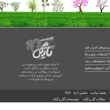
-1>-1>1
0
 اشتباهات رایج و نکات طلایی
یا؛ شکوفه‌های درشت در بهار
© تمام حقوق مادی و معنوی این
سایت متعلق به نارگیل است.
استفاده از مطالب در رسانه های
آموزشی با ذکر منبع و لینک به صفحه
مربوطه بلا مانع است
|
نقشه سایت
|
تماس با ما
|
RSS
|
مقالات گل و گیاه
|
مؤسسات گل و گیاه