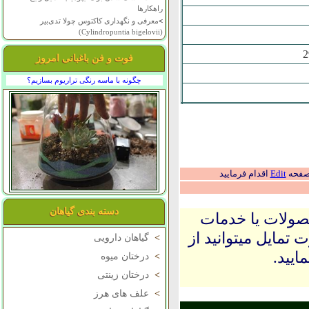
راهکارها
>
معرفی و نگهداری کاکتوس چولا تدی‌بیر
(Cylindropuntia bigelovii)
فوت و فن باغبانی امروز
چگونه با ماسه رنگی تراریوم بسازیم؟
 صفحه
Edit
اقدام فرمایید
دسته بندی گیاهان
حصولات یا خدمات
 تمایل میتوانید از
>
گیاهان دارویی
ایید.
>
درختان میوه
>
درختان زینتی
>
علف های هرز