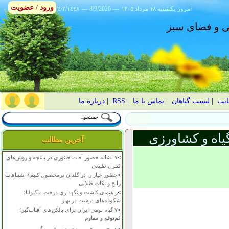
ورود / عضویت
امروز
۱۴۰۵ يکشنبه ۱۸ مرداد
---
8/9/2026
---
٢٤/٢/١٤٤٨
انی و فضای سبز
ایت
|
لیست گیاهان
|
تماس با ما
|
RSS
|
درباره ما
یاه و کشاورزی
آخرین مطالب
>
۷ نشانه حضور آفات جانوری در باغچه و روش‌های
کنترل طبیعی
>
چطور خیار را در گلدان پرمحصول کنیم؟ اشتباهات
رایج و نکات طلایی
>
راهنمای کاشت و نگهداری درخت ماگنولیا؛
شکوفه‌های درشت در بهار
>
۷ گیاه بومی ایران برای بالکن‌های آفتاب‌گیر؛
کم‌توقع و مقاوم