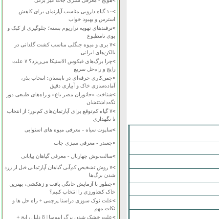
>
هویج - معرفی سبزی جات غیر برگی
>
۱۰ گیاه دارویی مناسب آپارتمان برای کاهش
استرس و بهبود خواب
>
ترفندهای تهویه تراریوم بسته؛ جلوگیری از کپک و
بوی نامطبوع
>
۷ بری و میوه جنگلی مناسب کشت گلدانی در
بالکن‌های ایرانی
>
چرا برگ‌های فیکوس الاستیکا می‌ریزد؟ ۷ علت
رایج و راه‌حل سریع
>
چمن‌کاری حرفه‌ای در تابستان: انتخاب بذر،
آماده‌سازی خاک و آبیاری دقیق
>
شناخت «جانوران مضر باغ» و راه‌های طبیعی دور
نگه‌داشتنشان
>
۷ گیاه کم‌توقع برای آپارتمان‌های کم‌نور؛ از انتخاب
تا نگهداری
>
ساپوت سیاه - معرفی میوه های استوایی
>
چغندر - معرفی سبزی جات
>
سالت‌بوش چهاربال - معرفی گیاهان بیابانی
>
۷ روش تشخیص کم‌آبی گیاهان آپارتمانی قبل از زرد
شدن برگ‌ها
>
چطور با آزمایش خانگی بافت و زهکشی، بهترین
خاک کشاورزی را انتخاب کنیم؟
>
علت نوک سوزی دراسنا پرچمی + راه حل ها و
نکات مهم
>
علت خشک شدن برگ ایپومیا | 8 دلیل رایج +