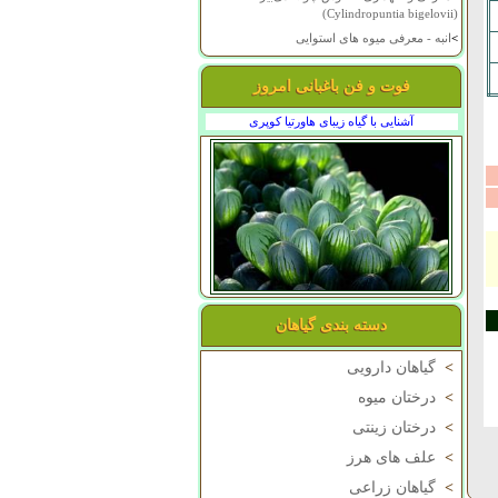
(Cylindropuntia bigelovii)
>
انبه - معرفی میوه های استوایی
فوت و فن باغبانی امروز
آشنایی با گیاه زیبای هاورتیا کوپری
دسته بندی گیاهان
>
گیاهان دارویی
>
درختان میوه
>
درختان زینتی
>
علف های هرز
>
گیاهان زراعی