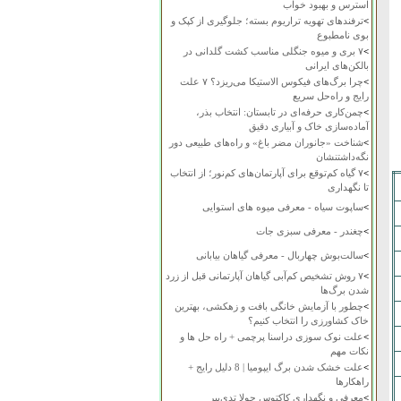
استرس و بهبود خواب
>
ترفندهای تهویه تراریوم بسته؛ جلوگیری از کپک و
بوی نامطبوع
>
۷ بری و میوه جنگلی مناسب کشت گلدانی در
بالکن‌های ایرانی
>
چرا برگ‌های فیکوس الاستیکا می‌ریزد؟ ۷ علت
رایج و راه‌حل سریع
>
چمن‌کاری حرفه‌ای در تابستان: انتخاب بذر،
آماده‌سازی خاک و آبیاری دقیق
>
شناخت «جانوران مضر باغ» و راه‌های طبیعی دور
نگه‌داشتنشان
>
۷ گیاه کم‌توقع برای آپارتمان‌های کم‌نور؛ از انتخاب
تا نگهداری
>
ساپوت سیاه - معرفی میوه های استوایی
>
چغندر - معرفی سبزی جات
>
سالت‌بوش چهاربال - معرفی گیاهان بیابانی
>
۷ روش تشخیص کم‌آبی گیاهان آپارتمانی قبل از زرد
شدن برگ‌ها
>
چطور با آزمایش خانگی بافت و زهکشی، بهترین
خاک کشاورزی را انتخاب کنیم؟
>
علت نوک سوزی دراسنا پرچمی + راه حل ها و
نکات مهم
>
علت خشک شدن برگ ایپومیا | 8 دلیل رایج +
راهکارها
>
معرفی و نگهداری کاکتوس چولا تدی‌بیر