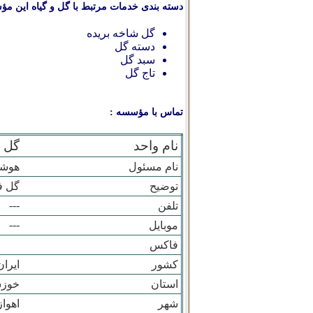
دسته بندی خدمات مرتبط با گل و گیاه این مؤ
گل شاخه بریده
دسته گل
سبد گل
تاج گل
تماس با مؤسسه :
نام واحد
گل 
نام مسئول
هوشن
توضیح
گل ف
---
تلفن
---
موبایل
فاکس
کشور
ایران
استان
خوزس
شهر
اهواز