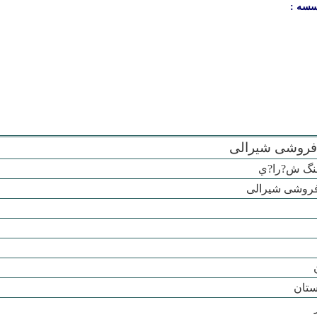
سسه :
فروشی شیرالی
گ ش?را?ي
روشی شیرالی
تان