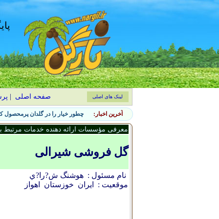
پای
صفحه اصلی
|
پر
لینک های اصلی
آخرین اخبار:
چطور خیار را در گلدان پرمحصول کن
معرفی مؤسسات ارائه دهنده خدمات مرتبط با 
گل فروشی شیرالی
نام مسئول :
هوشنگ ش?را?ي
موقعیت :
ایران
خوزستان
اهواز