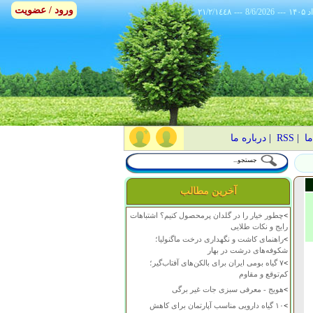
ورود / عضویت
٢١/٢/١٤٤٨
---
8/6/2026
---
ما
|
RSS
|
درباره ما
آخرین مطالب
>
چطور خیار را در گلدان پرمحصول کنیم؟ اشتباهات
رایج و نکات طلایی
>
راهنمای کاشت و نگهداری درخت ماگنولیا؛
شکوفه‌های درشت در بهار
>
۷ گیاه بومی ایران برای بالکن‌های آفتاب‌گیر؛
کم‌توقع و مقاوم
>
هویج - معرفی سبزی جات غیر برگی
>
۱۰ گیاه دارویی مناسب آپارتمان برای کاهش