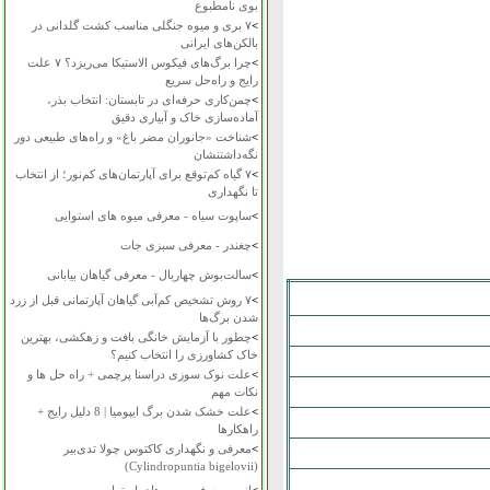
بوی نامطبوع
>
۷ بری و میوه جنگلی مناسب کشت گلدانی در
بالکن‌های ایرانی
>
چرا برگ‌های فیکوس الاستیکا می‌ریزد؟ ۷ علت
رایج و راه‌حل سریع
>
چمن‌کاری حرفه‌ای در تابستان: انتخاب بذر،
آماده‌سازی خاک و آبیاری دقیق
>
شناخت «جانوران مضر باغ» و راه‌های طبیعی دور
نگه‌داشتنشان
>
۷ گیاه کم‌توقع برای آپارتمان‌های کم‌نور؛ از انتخاب
تا نگهداری
>
ساپوت سیاه - معرفی میوه های استوایی
>
چغندر - معرفی سبزی جات
>
سالت‌بوش چهاربال - معرفی گیاهان بیابانی
>
۷ روش تشخیص کم‌آبی گیاهان آپارتمانی قبل از زرد
شدن برگ‌ها
>
چطور با آزمایش خانگی بافت و زهکشی، بهترین
خاک کشاورزی را انتخاب کنیم؟
>
علت نوک سوزی دراسنا پرچمی + راه حل ها و
نکات مهم
>
علت خشک شدن برگ ایپومیا | 8 دلیل رایج +
راهکارها
>
معرفی و نگهداری کاکتوس چولا تدی‌بیر
(Cylindropuntia bigelovii)