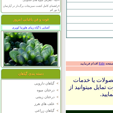
>
انبه - معرفی میوه های استوایی
>
راهنمای کامل کشت سبزیجات برگ‌دار در آپارتمان
با نور کم
فوت و فن باغبانی امروز
آشنایی با گیاه زیبای هاورتیا کوپری
 صفحه
Edit
اقدام فرمایید
دسته بندی گیاهان
حصولات یا خدمات
>
گیاهان دارویی
 تمایل میتوانید از
>
درختان میوه
ایید.
>
درختان زینتی
>
علف های هرز
>
گیاهان زراعی