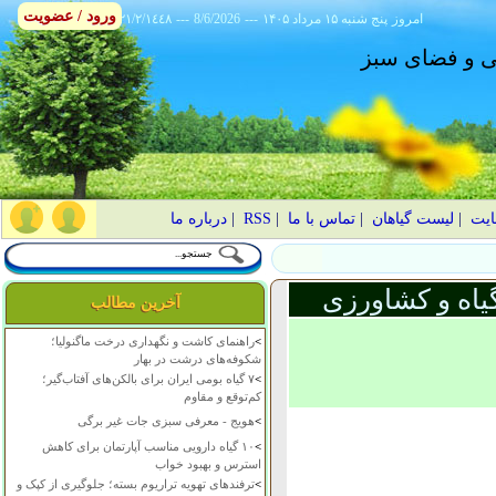
ورود / عضویت
امروز
۱۴۰۵ پنج شنبه ۱۵ مرداد
---
8/6/2026
---
٢١/٢/١٤٤٨
انی و فضای سبز
ایت
|
لیست گیاهان
|
تماس با ما
|
RSS
|
درباره ما
یاه و کشاورزی
آخرین مطالب
>
راهنمای کاشت و نگهداری درخت ماگنولیا؛
شکوفه‌های درشت در بهار
>
۷ گیاه بومی ایران برای بالکن‌های آفتاب‌گیر؛
کم‌توقع و مقاوم
>
هویج - معرفی سبزی جات غیر برگی
>
۱۰ گیاه دارویی مناسب آپارتمان برای کاهش
استرس و بهبود خواب
>
ترفندهای تهویه تراریوم بسته؛ جلوگیری از کپک و