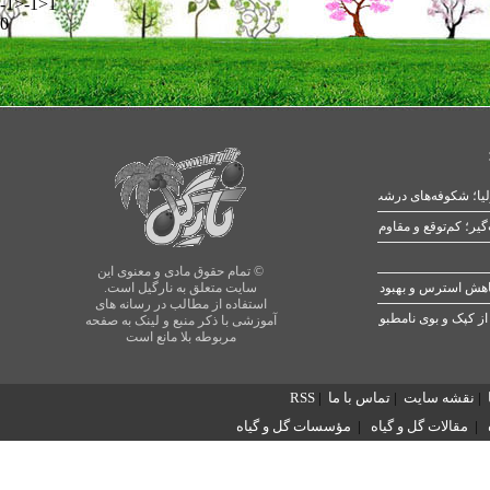
-1>-1>1
0
یا؛ شکوفه‌های درشت در بهار
© تمام حقوق مادی و معنوی این
سایت متعلق به نارگیل است.
استفاده از مطالب در رسانه های
از کپک و بوی نامطبوع
آموزشی با ذکر منبع و لینک به صفحه
مربوطه بلا مانع است
|
نقشه سایت
|
تماس با ما
|
RSS
|
مقالات گل و گیاه
|
مؤسسات گل و گیاه