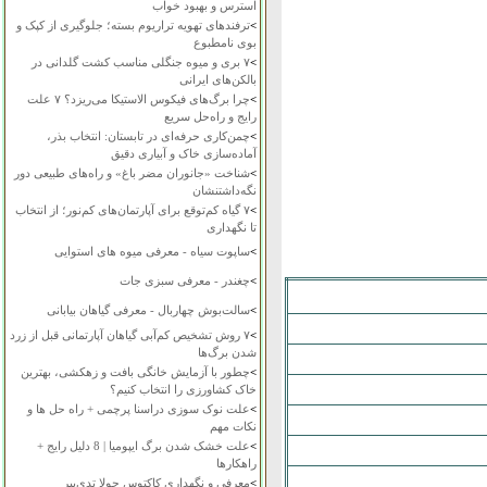
استرس و بهبود خواب
>
ترفندهای تهویه تراریوم بسته؛ جلوگیری از کپک و
بوی نامطبوع
>
۷ بری و میوه جنگلی مناسب کشت گلدانی در
بالکن‌های ایرانی
>
چرا برگ‌های فیکوس الاستیکا می‌ریزد؟ ۷ علت
رایج و راه‌حل سریع
>
چمن‌کاری حرفه‌ای در تابستان: انتخاب بذر،
آماده‌سازی خاک و آبیاری دقیق
>
شناخت «جانوران مضر باغ» و راه‌های طبیعی دور
نگه‌داشتنشان
>
۷ گیاه کم‌توقع برای آپارتمان‌های کم‌نور؛ از انتخاب
تا نگهداری
>
ساپوت سیاه - معرفی میوه های استوایی
>
چغندر - معرفی سبزی جات
>
سالت‌بوش چهاربال - معرفی گیاهان بیابانی
>
۷ روش تشخیص کم‌آبی گیاهان آپارتمانی قبل از زرد
شدن برگ‌ها
>
چطور با آزمایش خانگی بافت و زهکشی، بهترین
خاک کشاورزی را انتخاب کنیم؟
>
علت نوک سوزی دراسنا پرچمی + راه حل ها و
نکات مهم
>
علت خشک شدن برگ ایپومیا | 8 دلیل رایج +
راهکارها
>
معرفی و نگهداری کاکتوس چولا تدی‌بیر