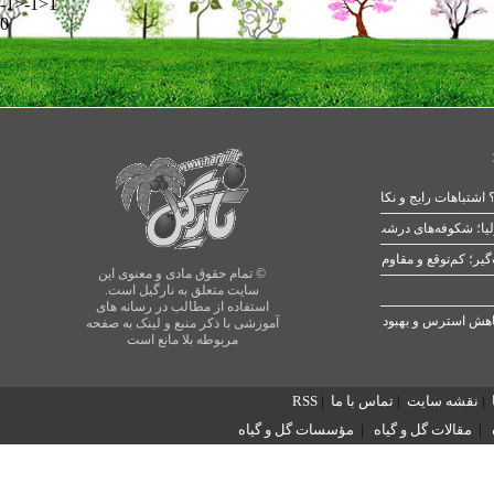
-1>-1>1
0
 اشتباهات رایج و نکات طلایی
یا؛ شکوفه‌های درشت در بهار
© تمام حقوق مادی و معنوی این
سایت متعلق به نارگیل است.
استفاده از مطالب در رسانه های
آموزشی با ذکر منبع و لینک به صفحه
مربوطه بلا مانع است
|
نقشه سایت
|
تماس با ما
|
RSS
|
مقالات گل و گیاه
|
مؤسسات گل و گیاه