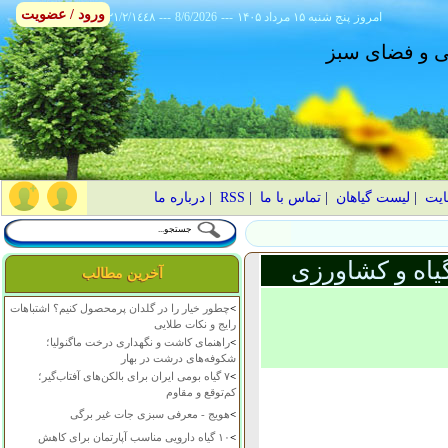
ورود / عضویت
امروز
۱۴۰۵ پنج شنبه ۱۵ مرداد
---
8/6/2026
---
٢١/٢/١٤٤٨
انی و فضای سبز
ایت
|
لیست گیاهان
|
تماس با ما
|
RSS
|
درباره ما
یاه و کشاورزی
آخرین مطالب
>
چطور خیار را در گلدان پرمحصول کنیم؟ اشتباهات
رایج و نکات طلایی
>
راهنمای کاشت و نگهداری درخت ماگنولیا؛
شکوفه‌های درشت در بهار
>
۷ گیاه بومی ایران برای بالکن‌های آفتاب‌گیر؛
کم‌توقع و مقاوم
>
هویج - معرفی سبزی جات غیر برگی
>
۱۰ گیاه دارویی مناسب آپارتمان برای کاهش