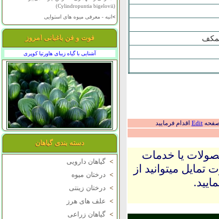
(Cylindropuntia bigelovii)
>
انبه - معرفی میوه های استوایی
همکف
فوت و فن باغبانی امروز
آشنایی با گیاه زیبای هاورتیا کوپری
 صفحه
Edit
اقدام فرمایید
دسته بندی گیاهان
حصولات یا خدمات
>
گیاهان دارویی
 تمایل میتوانید از
>
درختان میوه
ایید.
>
درختان زینتی
>
علف های هرز
>
گیاهان زراعی