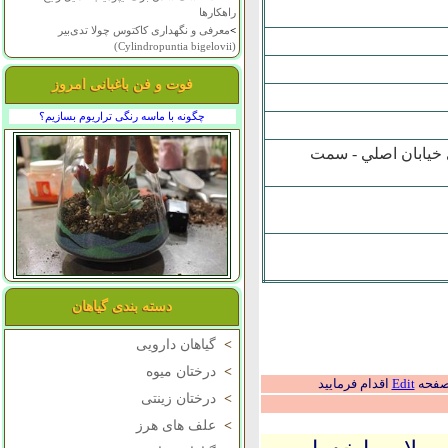
راهکارها
>
معرفی و نگهداری کاکتوس چولا تدی‌بیر
(Cylindropuntia bigelovii)
فوت و فن باغبانی امروز
چگونه با ماسه رنگی تراریوم بسازیم؟
ي خيابان اصلي - سمت
دسته بندی گیاهان
>
گیاهان دارویی
>
درختان میوه
 صفحه
Edit
اقدام فرمایید
>
درختان زینتی
>
علف های هرز