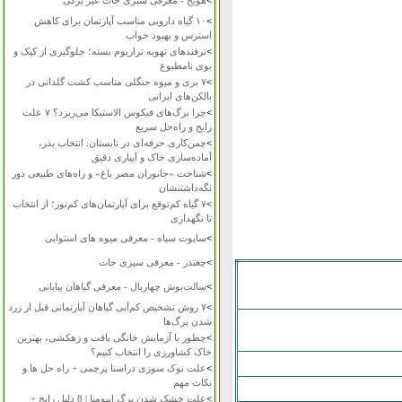
>
هویج - معرفی سبزی جات غیر برگی
>
۱۰ گیاه دارویی مناسب آپارتمان برای کاهش
استرس و بهبود خواب
>
ترفندهای تهویه تراریوم بسته؛ جلوگیری از کپک و
بوی نامطبوع
>
۷ بری و میوه جنگلی مناسب کشت گلدانی در
بالکن‌های ایرانی
>
چرا برگ‌های فیکوس الاستیکا می‌ریزد؟ ۷ علت
رایج و راه‌حل سریع
>
چمن‌کاری حرفه‌ای در تابستان: انتخاب بذر،
آماده‌سازی خاک و آبیاری دقیق
>
شناخت «جانوران مضر باغ» و راه‌های طبیعی دور
نگه‌داشتنشان
>
۷ گیاه کم‌توقع برای آپارتمان‌های کم‌نور؛ از انتخاب
تا نگهداری
>
ساپوت سیاه - معرفی میوه های استوایی
>
چغندر - معرفی سبزی جات
>
سالت‌بوش چهاربال - معرفی گیاهان بیابانی
>
۷ روش تشخیص کم‌آبی گیاهان آپارتمانی قبل از زرد
شدن برگ‌ها
>
چطور با آزمایش خانگی بافت و زهکشی، بهترین
خاک کشاورزی را انتخاب کنیم؟
>
علت نوک سوزی دراسنا پرچمی + راه حل ها و
نکات مهم
>
علت خشک شدن برگ ایپومیا | 8 دلیل رایج +