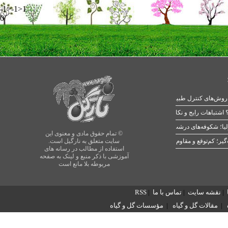
-1>-1>1
0
 اشتباهات رایج و نکات طلایی
یا؛ شکوفه‌های درشت در بهار
© تمام حقوق مادی و معنوی این
سایت متعلق به نارگیل است.
استفاده از مطالب در رسانه های
آموزشی با ذکر منبع و لینک به صفحه
مربوطه بلا مانع است
|
نقشه سایت
|
تماس با ما
|
RSS
|
مقالات گل و گیاه
|
مؤسسات گل و گیاه