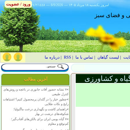
ورود / عضویت
امروز
۱۴۰۵ يکشنبه ۱۸ مرداد
---
8/9/2026
---
٢٤/٢/١٤٤٨
انی و فضای سبز
ایت
|
لیست گیاهان
|
تماس با ما
|
RSS
|
درباره ما
یاه و کشاورزی
آخرین مطالب
>
۷ نشانه حضور آفات جانوری در باغچه و روش‌های
کنترل طبیعی
>
چطور خیار را در گلدان پرمحصول کنیم؟ اشتباهات
رایج و نکات طلایی
>
راهنمای کاشت و نگهداری درخت ماگنولیا؛
شکوفه‌های درشت در بهار
>
۷ گیاه بومی ایران برای بالکن‌های آفتاب‌گیر؛
کم‌توقع و مقاوم