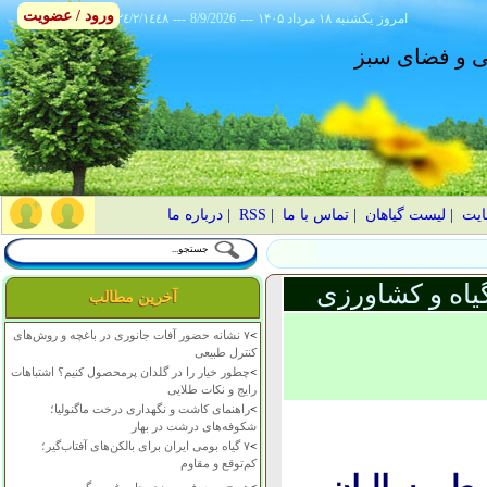
ورود / عضویت
امروز
۱۴۰۵ يکشنبه ۱۸ مرداد
---
8/9/2026
---
٢٤/٢/١٤٤٨
انی و فضای سبز
ایت
|
لیست گیاهان
|
تماس با ما
|
RSS
|
درباره ما
یاه و کشاورزی
آخرین مطالب
>
۷ نشانه حضور آفات جانوری در باغچه و روش‌های
کنترل طبیعی
>
چطور خیار را در گلدان پرمحصول کنیم؟ اشتباهات
رایج و نکات طلایی
>
راهنمای کاشت و نگهداری درخت ماگنولیا؛
شکوفه‌های درشت در بهار
>
۷ گیاه بومی ایران برای بالکن‌های آفتاب‌گیر؛
کم‌توقع و مقاوم