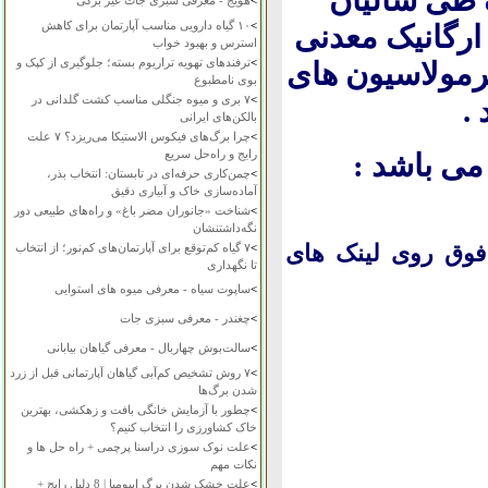
طی سالیان
>
هویج - معرفی سبزی جات غیر برگی
>
۱۰ گیاه دارویی مناسب آپارتمان برای کاهش
ارگانیک معدنی
استرس و بهبود خواب
>
ترفندهای تهویه تراریوم بسته؛ جلوگیری از کپک و
رمولاسیون های
بوی نامطبوع
>
۷ بری و میوه جنگلی مناسب کشت گلدانی در
د
.
بالکن‌های ایرانی
>
چرا برگ‌های فیکوس الاستیکا می‌ریزد؟ ۷ علت
رایج و راه‌حل سریع
 می باشد
:
>
چمن‌کاری حرفه‌ای در تابستان: انتخاب بذر،
آماده‌سازی خاک و آبیاری دقیق
>
شناخت «جانوران مضر باغ» و راه‌های طبیعی دور
نگه‌داشتنشان
فوق روی لینک های
>
۷ گیاه کم‌توقع برای آپارتمان‌های کم‌نور؛ از انتخاب
تا نگهداری
>
ساپوت سیاه - معرفی میوه های استوایی
>
چغندر - معرفی سبزی جات
>
سالت‌بوش چهاربال - معرفی گیاهان بیابانی
>
۷ روش تشخیص کم‌آبی گیاهان آپارتمانی قبل از زرد
شدن برگ‌ها
>
چطور با آزمایش خانگی بافت و زهکشی، بهترین
خاک کشاورزی را انتخاب کنیم؟
>
علت نوک سوزی دراسنا پرچمی + راه حل ها و
نکات مهم
>
علت خشک شدن برگ ایپومیا | 8 دلیل رایج +