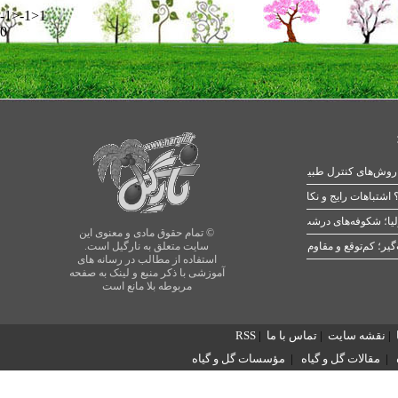
-1>-1>1
0
 اشتباهات رایج و نکات طلایی
یا؛ شکوفه‌های درشت در بهار
© تمام حقوق مادی و معنوی این
سایت متعلق به نارگیل است.
استفاده از مطالب در رسانه های
آموزشی با ذکر منبع و لینک به صفحه
مربوطه بلا مانع است
|
نقشه سایت
|
تماس با ما
|
RSS
|
مقالات گل و گیاه
|
مؤسسات گل و گیاه