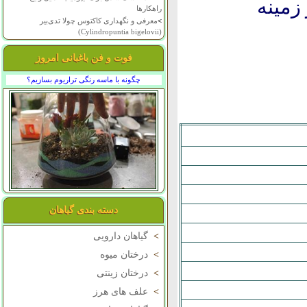
زمينه
راهکارها
>
معرفی و نگهداری کاکتوس چولا تدی‌بیر
(Cylindropuntia bigelovii)
فوت و فن باغبانی امروز
چگونه با ماسه رنگی تراریوم بسازیم؟
دسته بندی گیاهان
>
گیاهان دارویی
>
درختان میوه
>
درختان زینتی
>
علف های هرز