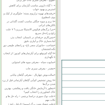
>
هویج - معرفی سبزی جات غیر برگی
>
۱۰ گیاه دارویی مناسب آپارتمان برای کاهش
استرس و بهبود خواب
>
ترفندهای تهویه تراریوم بسته؛ جلوگیری از کپک و
بوی نامطبوع
>
۷ بری و میوه جنگلی مناسب کشت گلدانی در
بالکن‌های ایرانی
>
چرا برگ‌های فیکوس الاستیکا می‌ریزد؟ ۷ علت
رایج و راه‌حل سریع
>
چمن‌کاری حرفه‌ای در تابستان: انتخاب بذر،
آماده‌سازی خاک و آبیاری دقیق
>
شناخت «جانوران مضر باغ» و راه‌های طبیعی دور
نگه‌داشتنشان
>
۷ گیاه کم‌توقع برای آپارتمان‌های کم‌نور؛ از انتخاب
تا نگهداری
>
ساپوت سیاه - معرفی میوه های استوایی
>
چغندر - معرفی سبزی جات
>
سالت‌بوش چهاربال - معرفی گیاهان بیابانی
>
۷ روش تشخیص کم‌آبی گیاهان آپارتمانی قبل از زرد
شدن برگ‌ها
>
چطور با آزمایش خانگی بافت و زهکشی، بهترین
خاک کشاورزی را انتخاب کنیم؟
>
علت نوک سوزی دراسنا پرچمی + راه حل ها و
نکات مهم
>
علت خشک شدن برگ ایپومیا | 8 دلیل رایج +