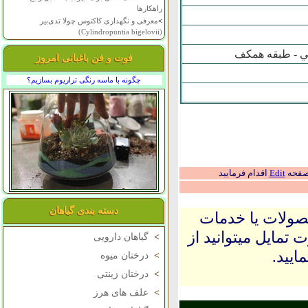
راهکارها
>
معرفی و نگهداری کاکتوس چولا تدی‌بیر
(Cylindropuntia bigelovii)
تي - طبقه همکف
فوت و فن باغبانی امروز
چگونه با ماسه رنگی تراریوم بسازیم؟
 صفحه
Edit
اقدام فرمایید
دسته بندی گیاهان
حصولات یا خدمات
 تمایل میتوانید از
>
گیاهان دارویی
ایید.
>
درختان میوه
>
درختان زینتی
>
علف های هرز