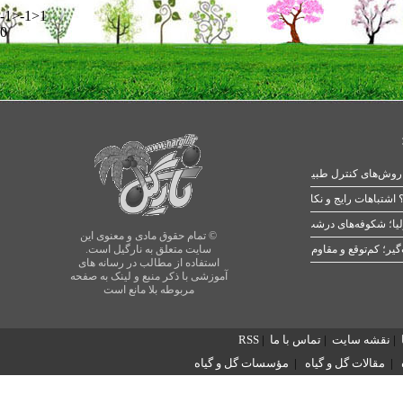
-1>-1>1
0
 اشتباهات رایج و نکات طلایی
یا؛ شکوفه‌های درشت در بهار
© تمام حقوق مادی و معنوی این
سایت متعلق به نارگیل است.
استفاده از مطالب در رسانه های
آموزشی با ذکر منبع و لینک به صفحه
مربوطه بلا مانع است
|
نقشه سایت
|
تماس با ما
|
RSS
|
مقالات گل و گیاه
|
مؤسسات گل و گیاه