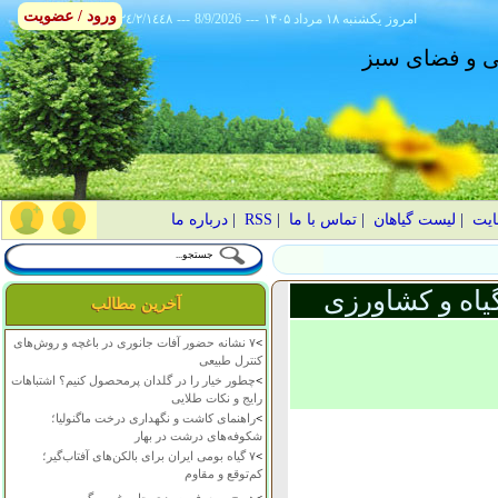
ورود / عضویت
امروز
۱۴۰۵ يکشنبه ۱۸ مرداد
---
8/9/2026
---
٢٤/٢/١٤٤٨
انی و فضای سبز
ایت
|
لیست گیاهان
|
تماس با ما
|
RSS
|
درباره ما
یاه و کشاورزی
آخرین مطالب
>
۷ نشانه حضور آفات جانوری در باغچه و روش‌های
کنترل طبیعی
>
چطور خیار را در گلدان پرمحصول کنیم؟ اشتباهات
رایج و نکات طلایی
>
راهنمای کاشت و نگهداری درخت ماگنولیا؛
شکوفه‌های درشت در بهار
>
۷ گیاه بومی ایران برای بالکن‌های آفتاب‌گیر؛
کم‌توقع و مقاوم