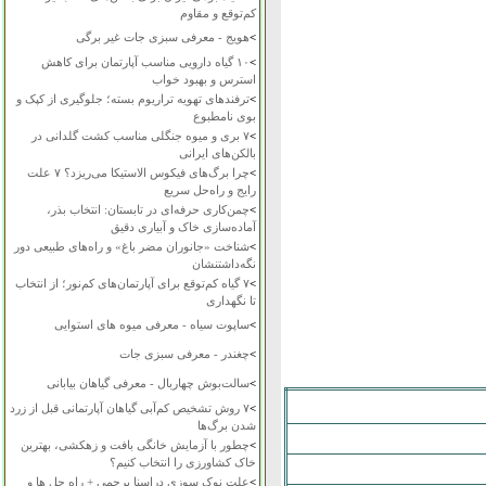
کم‌توقع و مقاوم
>
هویج - معرفی سبزی جات غیر برگی
>
۱۰ گیاه دارویی مناسب آپارتمان برای کاهش
استرس و بهبود خواب
>
ترفندهای تهویه تراریوم بسته؛ جلوگیری از کپک و
بوی نامطبوع
>
۷ بری و میوه جنگلی مناسب کشت گلدانی در
بالکن‌های ایرانی
>
چرا برگ‌های فیکوس الاستیکا می‌ریزد؟ ۷ علت
رایج و راه‌حل سریع
>
چمن‌کاری حرفه‌ای در تابستان: انتخاب بذر،
آماده‌سازی خاک و آبیاری دقیق
>
شناخت «جانوران مضر باغ» و راه‌های طبیعی دور
نگه‌داشتنشان
>
۷ گیاه کم‌توقع برای آپارتمان‌های کم‌نور؛ از انتخاب
تا نگهداری
>
ساپوت سیاه - معرفی میوه های استوایی
>
چغندر - معرفی سبزی جات
>
سالت‌بوش چهاربال - معرفی گیاهان بیابانی
>
۷ روش تشخیص کم‌آبی گیاهان آپارتمانی قبل از زرد
شدن برگ‌ها
>
چطور با آزمایش خانگی بافت و زهکشی، بهترین
خاک کشاورزی را انتخاب کنیم؟
>
علت نوک سوزی دراسنا پرچمی + راه حل ها و