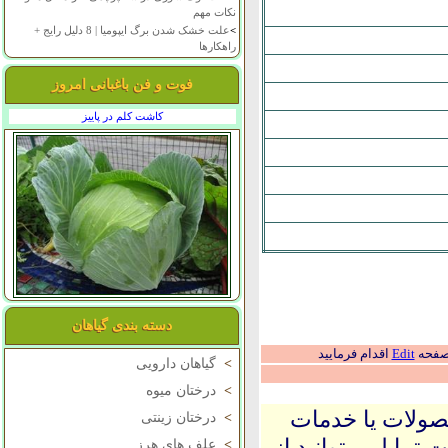
نکات مهم
>
علت خشک شدن برگ ایپومیا | 8 دلیل رایج +
راهکارها
فوت و فن باغبانی امروز
کاشت کلم در پاییز
دسته بندی گیاهان
 صفحه
Edit
اقدام فرمایید
>
گیاهان دارویی
>
درختان میوه
حصولات یا خدمات
>
درختان زینتی
 تمایل میتوانید از
>
علف های هرز