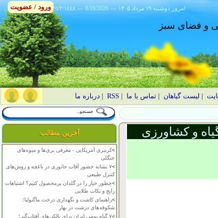
ورود / عضویت
امروز
۱۴۰۵ دوشنبه ۱۹ مرداد
---
8/10/2026
---
٢٥/٢/١٤٤٨
انی و فضای سبز
ایت
|
لیست گیاهان
|
تماس با ما
|
RSS
|
درباره ما
یاه و کشاورزی
آخرین مطالب
>
کرنبری آمریکایی - معرفی بری‌ها و میوه‌های
جنگلی
>
۷ نشانه حضور آفات جانوری در باغچه و روش‌های
کنترل طبیعی
>
چطور خیار را در گلدان پرمحصول کنیم؟ اشتباهات
رایج و نکات طلایی
>
راهنمای کاشت و نگهداری درخت ماگنولیا؛
شکوفه‌های درشت در بهار
>
۷ گیاه بومی ایران برای بالکن‌های آفتاب‌گیر؛