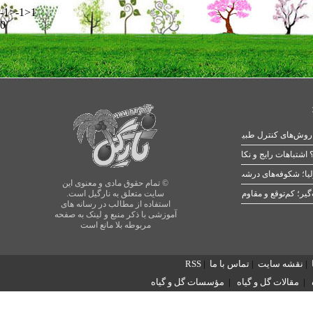
-1>-1>1
0
 اشتباهات رایج و نکات طلایی
یا؛ شکوفه‌های درشت در بهار
© تمام حقوق مادی و معنوی این
سایت متعلق به نارگیل است.
استفاده از مطالب در رسانه های
آموزشی با ذکر منبع و لینک به صفحه
مربوطه بلا مانع است
|
نقشه سایت
|
تماس با ما
|
RSS
|
مقالات گل و گیاه
|
مؤسسات گل و گیاه