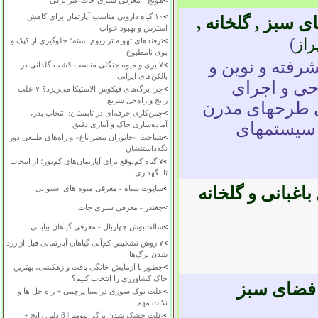
>
هویج - معرفی سبزی جات غیر برگی
>
۱۰ گیاه دارویی مناسب آپارتمان برای کاهش
 سبز , گلخانه ,
استرس و بهبود خواب
)
از
>
ترفندهای تهویه تراریوم بسته؛ جلوگیری از کپک و
بوی نامطبوع
پیشرفته و نوین و
>
۷ بری و میوه جنگلی مناسب کشت گلدانی در
بالکن‌های ایرانی
حی و اجرای
>
چرا برگ‌های فیکوس الاستیکا می‌ریزد؟ ۷ علت
رایج و راه‌حل سریع
ی طرحهای مدرن
>
چمن‌کاری حرفه‌ای در تابستان: انتخاب بذر،
 سیستمهای
آماده‌سازی خاک و آبیاری دقیق
>
شناخت «جانوران مضر باغ» و راه‌های طبیعی دور
نگه‌داشتنشان
>
۷ گیاه کم‌توقع برای آپارتمان‌های کم‌نور؛ از انتخاب
تا نگهداری
باغبانی و گلخانه
>
ساپوت سیاه - معرفی میوه های استوایی
>
چغندر - معرفی سبزی جات
>
سالت‌بوش چهاربال - معرفی گیاهان بیابانی
>
۷ روش تشخیص کم‌آبی گیاهان آپارتمانی قبل از زرد
شدن برگ‌ها
>
چطور با آزمایش خانگی بافت و زهکشی، بهترین
خاک کشاورزی را انتخاب کنیم؟
 فضای سبز
>
علت نوک سوزی دراسنا پرچمی + راه حل ها و
نکات مهم
>
علت خشک شدن برگ ایپومیا | 8 دلیل رایج +