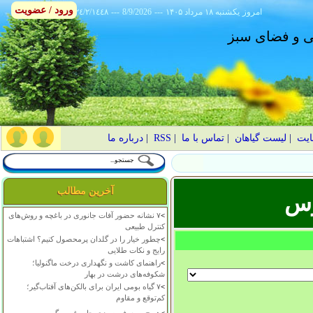
ورود / عضویت
امروز
۱۴۰۵ يکشنبه ۱۸ مرداد
---
8/9/2026
---
٢٤/٢/١٤٤٨
انی و فضای سبز
ایت
|
لیست گیاهان
|
تماس با ما
|
RSS
|
درباره ما
آخرین مطالب
رس
>
۷ نشانه حضور آفات جانوری در باغچه و روش‌های
کنترل طبیعی
>
چطور خیار را در گلدان پرمحصول کنیم؟ اشتباهات
رایج و نکات طلایی
>
راهنمای کاشت و نگهداری درخت ماگنولیا؛
شکوفه‌های درشت در بهار
>
۷ گیاه بومی ایران برای بالکن‌های آفتاب‌گیر؛
کم‌توقع و مقاوم