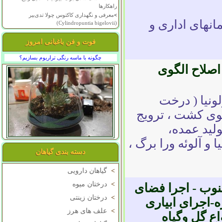
راهکارها
>
معرفی و نگهداری کاکتوس چولا تدی‌بیر
مانهای اداری و
(Cylindropuntia bigelovii)
فوت و فن باغبانی امروز
چگونه با ماسه رنگی تراریوم بسازیم؟
صلاح الگوی
ونیا ( درخت
گوی کشت ، ترویج
لید عمده،
و آلوئه ورا برگ ،
دسته بندی گیاهان
>
گیاهان دارویی
>
درختان میوه
وب - اجرا فضای
>
درختان زینتی
اجرای ابیاری
>
علف های هرز
ع گل وگیاه