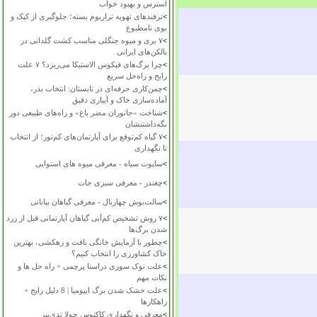
استرس و بهبود خواب
>
ترفندهای تهویه تراریوم بسته؛ جلوگیری از کپک و
بوی نامطبوع
>
۷ بری و میوه جنگلی مناسب کشت گلدانی در
بالکن‌های ایرانی
>
چرا برگ‌های فیکوس الاستیکا می‌ریزد؟ ۷ علت
رایج و راه‌حل سریع
>
چمن‌کاری حرفه‌ای در تابستان: انتخاب بذر،
آماده‌سازی خاک و آبیاری دقیق
>
شناخت «جانوران مضر باغ» و راه‌های طبیعی دور
نگه‌داشتنشان
>
۷ گیاه کم‌توقع برای آپارتمان‌های کم‌نور؛ از انتخاب
تا نگهداری
>
ساپوت سیاه - معرفی میوه های استوایی
>
چغندر - معرفی سبزی جات
>
سالت‌بوش چهاربال - معرفی گیاهان بیابانی
>
۷ روش تشخیص کم‌آبی گیاهان آپارتمانی قبل از زرد
شدن برگ‌ها
>
چطور با آزمایش خانگی بافت و زهکشی، بهترین
خاک کشاورزی را انتخاب کنیم؟
>
علت نوک سوزی دراسنا پرچمی + راه حل ها و
نکات مهم
>
علت خشک شدن برگ ایپومیا | 8 دلیل رایج +
راهکارها
>
معرفی و نگهداری کاکتوس چولا تدی‌بیر