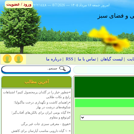
ورود / عضویت
امروز
۱۴۰۵ جمعه ۱۶ مرداد
---
8/7/2026
---
٢٢/٢/١٤٤٨
انی و فضای سبز
ایت
|
لیست گیاهان
|
تماس با ما
|
RSS
|
درباره ما
آخرین مطالب
>
چطور خیار را در گلدان پرمحصول کنیم؟ اشتباهات
رایج و نکات طلایی
>
راهنمای کاشت و نگهداری درخت ماگنولیا؛
شکوفه‌های درشت در بهار
>
۷ گیاه بومی ایران برای بالکن‌های آفتاب‌گیر؛
کم‌توقع و مقاوم
>
هویج - معرفی سبزی جات غیر برگی
>
۱۰ گیاه دارویی مناسب آپارتمان برای کاهش