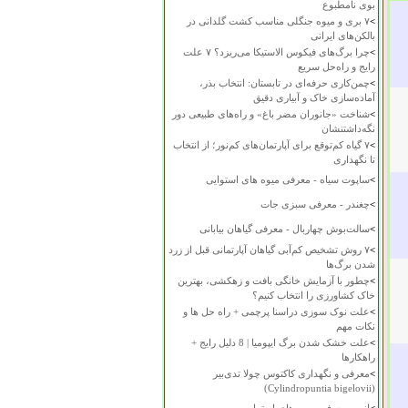
بوی نامطبوع
>
۷ بری و میوه جنگلی مناسب کشت گلدانی در
بالکن‌های ایرانی
>
چرا برگ‌های فیکوس الاستیکا می‌ریزد؟ ۷ علت
رایج و راه‌حل سریع
>
چمن‌کاری حرفه‌ای در تابستان: انتخاب بذر،
آماده‌سازی خاک و آبیاری دقیق
>
شناخت «جانوران مضر باغ» و راه‌های طبیعی دور
نگه‌داشتنشان
>
۷ گیاه کم‌توقع برای آپارتمان‌های کم‌نور؛ از انتخاب
تا نگهداری
>
ساپوت سیاه - معرفی میوه های استوایی
>
چغندر - معرفی سبزی جات
>
سالت‌بوش چهاربال - معرفی گیاهان بیابانی
>
۷ روش تشخیص کم‌آبی گیاهان آپارتمانی قبل از زرد
شدن برگ‌ها
>
چطور با آزمایش خانگی بافت و زهکشی، بهترین
خاک کشاورزی را انتخاب کنیم؟
>
علت نوک سوزی دراسنا پرچمی + راه حل ها و
نکات مهم
>
علت خشک شدن برگ ایپومیا | 8 دلیل رایج +
راهکارها
>
معرفی و نگهداری کاکتوس چولا تدی‌بیر
(Cylindropuntia bigelovii)