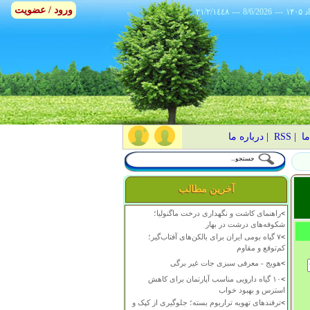
ورود / عضویت
٢١/٢/١٤٤٨
---
8/6/2026
---
ما
|
RSS
|
درباره ما
آخرین مطالب
>
راهنمای کاشت و نگهداری درخت ماگنولیا؛
شکوفه‌های درشت در بهار
>
۷ گیاه بومی ایران برای بالکن‌های آفتاب‌گیر؛
کم‌توقع و مقاوم
>
هویج - معرفی سبزی جات غیر برگی
>
۱۰ گیاه دارویی مناسب آپارتمان برای کاهش
استرس و بهبود خواب
>
ترفندهای تهویه تراریوم بسته؛ جلوگیری از کپک و