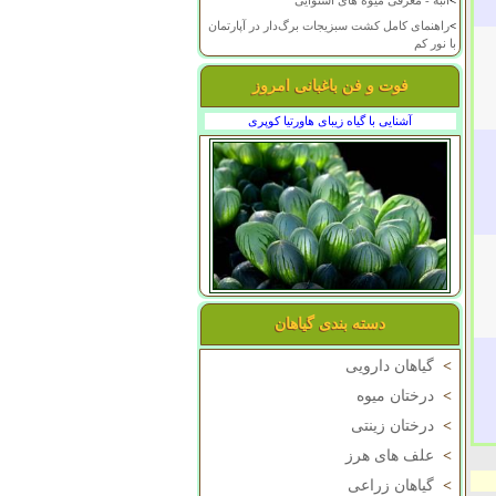
>
انبه - معرفی میوه های استوایی
>
راهنمای کامل کشت سبزیجات برگ‌دار در آپارتمان
با نور کم
فوت و فن باغبانی امروز
آشنایی با گیاه زیبای هاورتیا کوپری
دسته بندی گیاهان
>
گیاهان دارویی
>
درختان میوه
>
درختان زینتی
>
علف های هرز
>
گیاهان زراعی