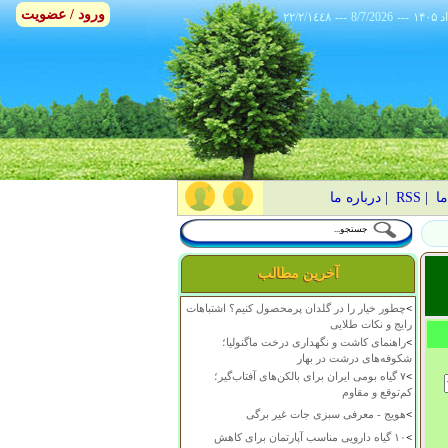
ورود / عضویت
٢٢/٢/١٤٤٨
---
8/7/2026
---
ما
|
RSS
|
درباره ما
آخرین مطالب
>
چطور خیار را در گلدان پرمحصول کنیم؟ اشتباهات
رایج و نکات طلایی
>
راهنمای کاشت و نگهداری درخت ماگنولیا؛
شکوفه‌های درشت در بهار
>
۷ گیاه بومی ایران برای بالکن‌های آفتاب‌گیر؛
کم‌توقع و مقاوم
>
هویج - معرفی سبزی جات غیر برگی
>
۱۰ گیاه دارویی مناسب آپارتمان برای کاهش