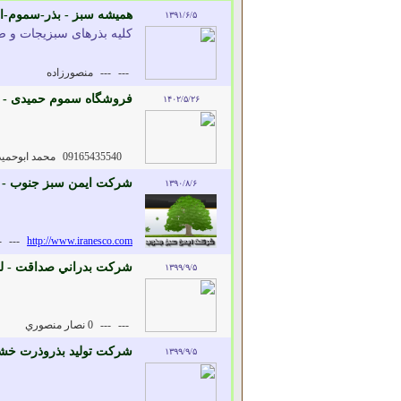
همیشه سبز - بذر-سموم-ا
۱۳۹۱/۶/۵
کلیه بذرهای سبزیجات و 
---
---
منصورزاده
فروشگاه سموم حمیدی - 
۱۴۰۲/۵/۲۶
09165435540
محمد ابوحمی
شرکت ایمن سبز جنوب - 
۱۳۹۰/۸/۶
-
---
http://www.iranesco.com
شرکت بدراني صداقت - ل
۱۳۹۹/۹/۵
---
---
0 نصار منصوري
شرکت توليد بذروذرت خش
۱۳۹۹/۹/۵