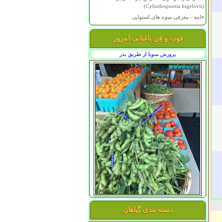
(Cylindropuntia bigelovii)
>
انبه - معرفی میوه های استوایی
فوت و فن باغبانی امروز
پرورش سویا از طریق بذر
دسته بندی گیاهان