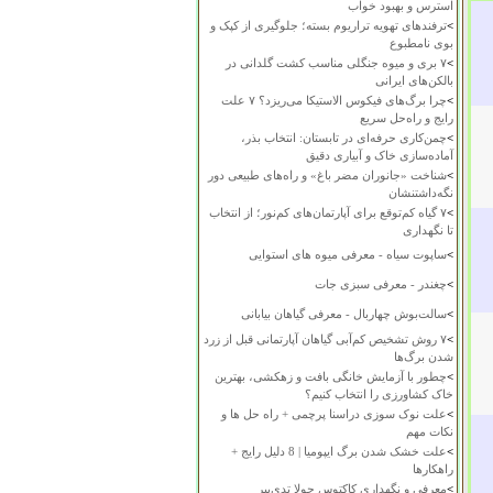
استرس و بهبود خواب
>
ترفندهای تهویه تراریوم بسته؛ جلوگیری از کپک و
بوی نامطبوع
>
۷ بری و میوه جنگلی مناسب کشت گلدانی در
بالکن‌های ایرانی
>
چرا برگ‌های فیکوس الاستیکا می‌ریزد؟ ۷ علت
رایج و راه‌حل سریع
>
چمن‌کاری حرفه‌ای در تابستان: انتخاب بذر،
آماده‌سازی خاک و آبیاری دقیق
>
شناخت «جانوران مضر باغ» و راه‌های طبیعی دور
نگه‌داشتنشان
>
۷ گیاه کم‌توقع برای آپارتمان‌های کم‌نور؛ از انتخاب
تا نگهداری
>
ساپوت سیاه - معرفی میوه های استوایی
>
چغندر - معرفی سبزی جات
>
سالت‌بوش چهاربال - معرفی گیاهان بیابانی
>
۷ روش تشخیص کم‌آبی گیاهان آپارتمانی قبل از زرد
شدن برگ‌ها
>
چطور با آزمایش خانگی بافت و زهکشی، بهترین
خاک کشاورزی را انتخاب کنیم؟
>
علت نوک سوزی دراسنا پرچمی + راه حل ها و
نکات مهم
>
علت خشک شدن برگ ایپومیا | 8 دلیل رایج +
راهکارها
>
معرفی و نگهداری کاکتوس چولا تدی‌بیر