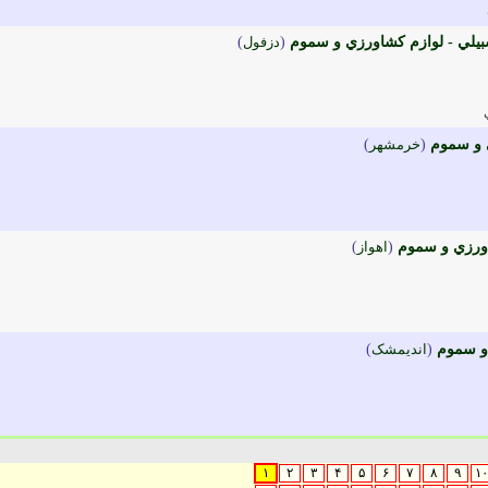
لي - لوازم کشاورزي و سموم
(
دزفول
)
 و سموم
(
خرمشهر
)
اورزي و سموم
(
اهواز
)
و سموم
(
انديمشک
)
۱
۲
۳
۴
۵
۶
۷
۸
۹
۱۰