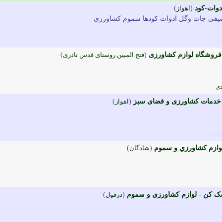
دوات-کود
(
اهواز
)
صیفی جات وگل ادوات کودها سموم کشاورزی
فروشگاه لوازم کشاورزی
(
فتح المبین روستای قدس نادری
)
دی
خدمات کشاورزی و فضای سبز
(
اهواز
)
----
--
وازم کشاورزي و سموم
(
شادگان
)
ک کن - لوازم کشاورزي و سموم
(
دزفول
)