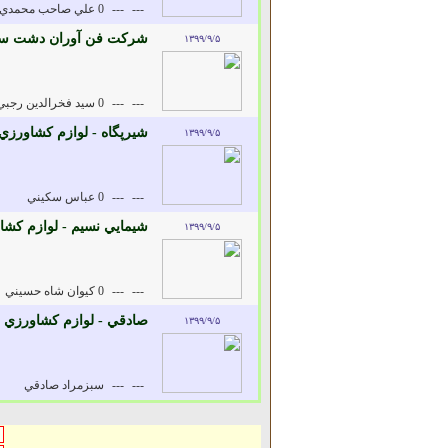
---
---
0 علي صاحب محمدي
شرکت فن آوران دشت سبي
۱۳۹۹/۹/۵
---
---
0 سيد فخرالدين رجبي
شيرپگاه - لوازم کشاورزي
۱۳۹۹/۹/۵
---
---
0 عباس سکيني
شيمايي نسيم - لوازم کش
۱۳۹۹/۹/۵
---
---
0 کيوان شاه حسيني
صادقي - لوازم کشاورزي 
۱۳۹۹/۹/۵
---
---
سبزمراد صادقي