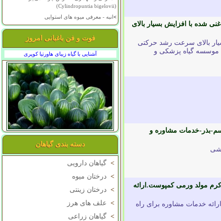
(Cylindropuntia bigelovii)
>
انبه - معرفی میوه های استوایی
نی شده با افزایش بسیار بالای
فوت و فن باغبانی امروز
سیار بالای سرعت رشد حرکتی
ت موسسه گیاه پزشکی و
آشنایی با گیاه زیبای هاورتیا کوپری
سم-بذر-خدمات مشاوره و
دسته بندی گیاهان
اشی
>
گیاهان دارویی
>
درختان میوه
رم مولد ورمی کمپوست.ارائه
>
درختان زینتی
>
علف های هرز
ائه خدمات مشاوره برای راه
>
گیاهان زراعی