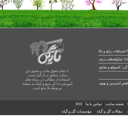
-1>-1>1
0
 اشتباهات رایج و نکات طلایی
یا؛ شکوفه‌های درشت در بهار
© تمام حقوق مادی و معنوی این
سایت متعلق به نارگیل است.
استفاده از مطالب در رسانه های
آموزشی با ذکر منبع و لینک به صفحه
مربوطه بلا مانع است
|
نقشه سایت
|
تماس با ما
|
RSS
|
مقالات گل و گیاه
|
مؤسسات گل و گیاه