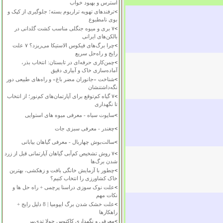
استرس و بهبود خواب
>
ترفندهای تهویه تراریوم بسته؛ جلوگیری از کپک و
بوی نامطبوع
>
۷ بری و میوه جنگلی مناسب کشت گلدانی در
بالکن‌های ایرانی
>
چرا برگ‌های فیکوس الاستیکا می‌ریزد؟ ۷ علت
رایج و راه‌حل سریع
>
چمن‌کاری حرفه‌ای در تابستان: انتخاب بذر،
آماده‌سازی خاک و آبیاری دقیق
>
شناخت «جانوران مضر باغ» و راه‌های طبیعی دور
نگه‌داشتنشان
>
۷ گیاه کم‌توقع برای آپارتمان‌های کم‌نور؛ از انتخاب
تا نگهداری
>
ساپوت سیاه - معرفی میوه های استوایی
>
چغندر - معرفی سبزی جات
>
سالت‌بوش چهاربال - معرفی گیاهان بیابانی
>
۷ روش تشخیص کم‌آبی گیاهان آپارتمانی قبل از زرد
شدن برگ‌ها
>
چطور با آزمایش خانگی بافت و زهکشی، بهترین
خاک کشاورزی را انتخاب کنیم؟
>
علت نوک سوزی دراسنا پرچمی + راه حل ها و
نکات مهم
>
علت خشک شدن برگ ایپومیا | 8 دلیل رایج +
راهکارها
>
معرفی و نگهداری کاکتوس چولا تدی‌بیر