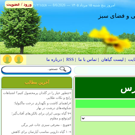
ورود / عضویت
امروز
۱۴۰۵ پنج شنبه ۱۵ مرداد
---
8/6/2026
---
٢١/٢/١٤٤٨
انی و فضای سبز
ایت
|
لیست گیاهان
|
تماس با ما
|
RSS
|
درباره ما
آخرین مطالب
ارس
>
چطور خیار را در گلدان پرمحصول کنیم؟ اشتباهات
رایج و نکات طلایی
>
راهنمای کاشت و نگهداری درخت ماگنولیا؛
شکوفه‌های درشت در بهار
>
۷ گیاه بومی ایران برای بالکن‌های آفتاب‌گیر؛
کم‌توقع و مقاوم
>
هویج - معرفی سبزی جات غیر برگی
>
۱۰ گیاه دارویی مناسب آپارتمان برای کاهش