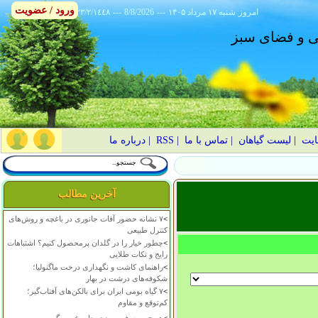
ورود / عضویت
امروز
۱۴۰۵ شنبه ۱۷ مرداد
---
8/8/2026
---
٢٣/٢/١٤٤٨
انی و فضای سبز
ایت
|
لیست گیاهان
|
تماس با ما
|
RSS
|
درباره ما
آخرین مطالب
>
۷ نشانه حضور آفات جانوری در باغچه و روش‌های
کنترل طبیعی
>
چطور خیار را در گلدان پرمحصول کنیم؟ اشتباهات
رایج و نکات طلایی
>
راهنمای کاشت و نگهداری درخت ماگنولیا؛
شکوفه‌های درشت در بهار
>
۷ گیاه بومی ایران برای بالکن‌های آفتاب‌گیر؛
کم‌توقع و مقاوم