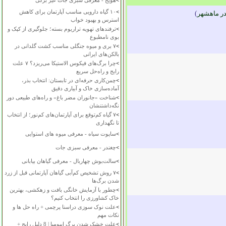
>
هویج - معرفی سبزی جات غیر برگی
>
۱۰ گیاه دارویی مناسب آپارتمان برای کاهش
در ماهشهر
)
استرس و بهبود خواب
>
ترفندهای تهویه تراریوم بسته؛ جلوگیری از کپک و
بوی نامطبوع
>
۷ بری و میوه جنگلی مناسب کشت گلدانی در
بالکن‌های ایرانی
>
چرا برگ‌های فیکوس الاستیکا می‌ریزد؟ ۷ علت
رایج و راه‌حل سریع
>
چمن‌کاری حرفه‌ای در تابستان: انتخاب بذر،
آماده‌سازی خاک و آبیاری دقیق
>
شناخت «جانوران مضر باغ» و راه‌های طبیعی دور
نگه‌داشتنشان
>
۷ گیاه کم‌توقع برای آپارتمان‌های کم‌نور؛ از انتخاب
تا نگهداری
>
ساپوت سیاه - معرفی میوه های استوایی
>
چغندر - معرفی سبزی جات
>
سالت‌بوش چهاربال - معرفی گیاهان بیابانی
>
۷ روش تشخیص کم‌آبی گیاهان آپارتمانی قبل از زرد
شدن برگ‌ها
>
چطور با آزمایش خانگی بافت و زهکشی، بهترین
خاک کشاورزی را انتخاب کنیم؟
>
علت نوک سوزی دراسنا پرچمی + راه حل ها و
نکات مهم
>
علت خشک شدن برگ ایپومیا | 8 دلیل رایج +