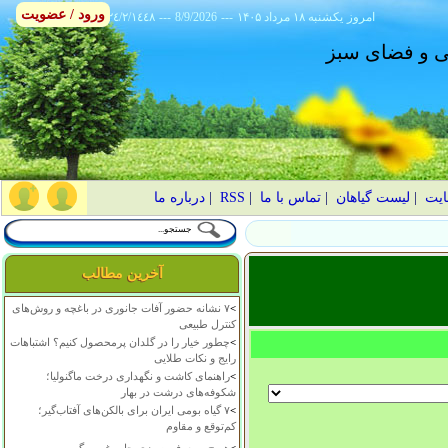
ورود / عضویت
امروز
۱۴۰۵ يکشنبه ۱۸ مرداد
---
8/9/2026
---
٢٤/٢/١٤٤٨
انی و فضای سبز
ایت
|
لیست گیاهان
|
تماس با ما
|
RSS
|
درباره ما
آخرین مطالب
>
۷ نشانه حضور آفات جانوری در باغچه و روش‌های
کنترل طبیعی
>
چطور خیار را در گلدان پرمحصول کنیم؟ اشتباهات
رایج و نکات طلایی
>
راهنمای کاشت و نگهداری درخت ماگنولیا؛
شکوفه‌های درشت در بهار
>
۷ گیاه بومی ایران برای بالکن‌های آفتاب‌گیر؛
کم‌توقع و مقاوم