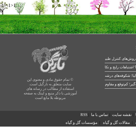
-1>-1>1
0
 اشتباهات رایج و نکات طلایی
یا؛ شکوفه‌های درشت در بهار
© تمام حقوق مادی و معنوی این
سایت متعلق به نارگیل است.
استفاده از مطالب در رسانه های
آموزشی با ذکر منبع و لینک به صفحه
مربوطه بلا مانع است
|
نقشه سایت
|
تماس با ما
|
RSS
|
مقالات گل و گیاه
|
مؤسسات گل و گیاه