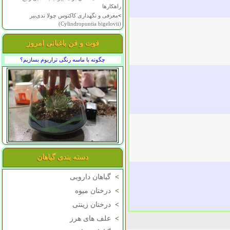
راهکارها
>
معرفی و نگهداری کاکتوس چولا تدی‌بیر
(Cylindropuntia bigelovii)
فوت و فن باغبانی امروز
چگونه با ماسه رنگی تراریوم بسازیم؟
دسته بندی گیاهان
>
گیاهان دارویی
>
درختان میوه
>
درختان زینتی
>
علف های هرز