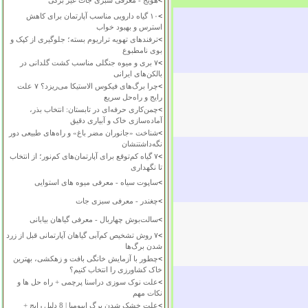
>
هویج - معرفی سبزی جات غیر برگی
>
۱۰ گیاه دارویی مناسب آپارتمان برای کاهش
استرس و بهبود خواب
>
ترفندهای تهویه تراریوم بسته؛ جلوگیری از کپک و
بوی نامطبوع
>
۷ بری و میوه جنگلی مناسب کشت گلدانی در
بالکن‌های ایرانی
>
چرا برگ‌های فیکوس الاستیکا می‌ریزد؟ ۷ علت
رایج و راه‌حل سریع
>
چمن‌کاری حرفه‌ای در تابستان: انتخاب بذر،
آماده‌سازی خاک و آبیاری دقیق
>
شناخت «جانوران مضر باغ» و راه‌های طبیعی دور
نگه‌داشتنشان
>
۷ گیاه کم‌توقع برای آپارتمان‌های کم‌نور؛ از انتخاب
تا نگهداری
>
ساپوت سیاه - معرفی میوه های استوایی
>
چغندر - معرفی سبزی جات
>
سالت‌بوش چهاربال - معرفی گیاهان بیابانی
>
۷ روش تشخیص کم‌آبی گیاهان آپارتمانی قبل از زرد
شدن برگ‌ها
>
چطور با آزمایش خانگی بافت و زهکشی، بهترین
خاک کشاورزی را انتخاب کنیم؟
>
علت نوک سوزی دراسنا پرچمی + راه حل ها و
نکات مهم
>
علت خشک شدن برگ ایپومیا | 8 دلیل رایج +