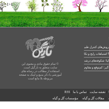
-1>-1>1
0
 اشتباهات رایج و نکات طلایی
یا؛ شکوفه‌های درشت در بهار
© تمام حقوق مادی و معنوی این
سایت متعلق به نارگیل است.
استفاده از مطالب در رسانه های
آموزشی با ذکر منبع و لینک به صفحه
مربوطه بلا مانع است
|
نقشه سایت
|
تماس با ما
|
RSS
|
مقالات گل و گیاه
|
مؤسسات گل و گیاه