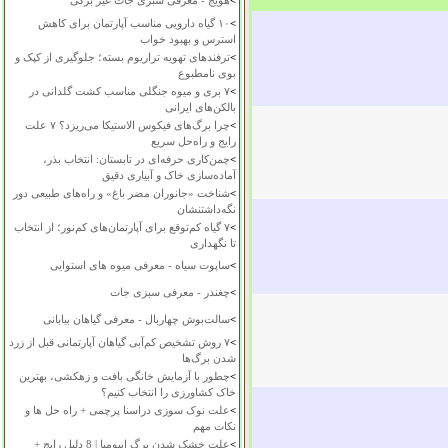
>
هویج - معرفی سبزی جات غیر برگی
>
۱۰ گیاه دارویی مناسب آپارتمان برای کاهش
استرس و بهبود خواب
>
ترفندهای تهویه تراریوم بسته؛ جلوگیری از کپک و
بوی نامطبوع
>
۷ بری و میوه جنگلی مناسب کشت گلدانی در
بالکن‌های ایرانی
>
چرا برگ‌های فیکوس الاستیکا می‌ریزد؟ ۷ علت
رایج و راه‌حل سریع
>
چمن‌کاری حرفه‌ای در تابستان: انتخاب بذر،
آماده‌سازی خاک و آبیاری دقیق
>
شناخت «جانوران مضر باغ» و راه‌های طبیعی دور
نگه‌داشتنشان
>
۷ گیاه کم‌توقع برای آپارتمان‌های کم‌نور؛ از انتخاب
تا نگهداری
>
ساپوت سیاه - معرفی میوه های استوایی
>
چغندر - معرفی سبزی جات
>
سالت‌بوش چهاربال - معرفی گیاهان بیابانی
>
۷ روش تشخیص کم‌آبی گیاهان آپارتمانی قبل از زرد
شدن برگ‌ها
>
چطور با آزمایش خانگی بافت و زهکشی، بهترین
خاک کشاورزی را انتخاب کنیم؟
>
علت نوک سوزی دراسنا پرچمی + راه حل ها و
نکات مهم
>
علت خشک شدن برگ ایپومیا | 8 دلیل رایج +