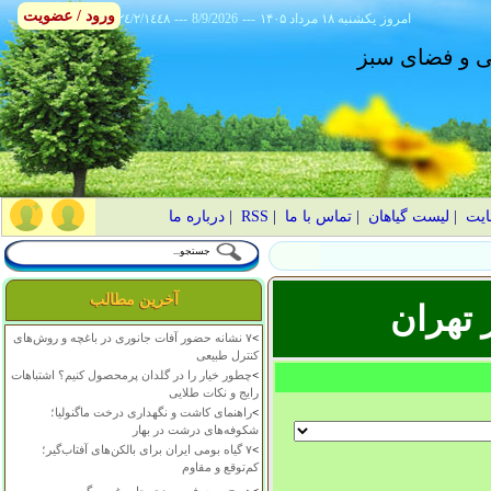
ورود / عضویت
امروز
۱۴۰۵ يکشنبه ۱۸ مرداد
---
8/9/2026
---
٢٤/٢/١٤٤٨
انی و فضای سبز
ایت
|
لیست گیاهان
|
تماس با ما
|
RSS
|
درباره ما
آخرین مطالب
 تهران
>
۷ نشانه حضور آفات جانوری در باغچه و روش‌های
کنترل طبیعی
>
چطور خیار را در گلدان پرمحصول کنیم؟ اشتباهات
رایج و نکات طلایی
>
راهنمای کاشت و نگهداری درخت ماگنولیا؛
شکوفه‌های درشت در بهار
>
۷ گیاه بومی ایران برای بالکن‌های آفتاب‌گیر؛
کم‌توقع و مقاوم