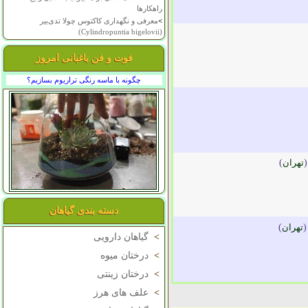
راهکارها
>
معرفی و نگهداری کاکتوس چولا تدی‌بیر
(Cylindropuntia bigelovii)
فوت و فن باغبانی امروز
چگونه با ماسه رنگی تراریوم بسازیم؟
تهران
)
دسته بندی گیاهان
تهران
)
>
گیاهان دارویی
>
درختان میوه
>
درختان زینتی
>
علف های هرز