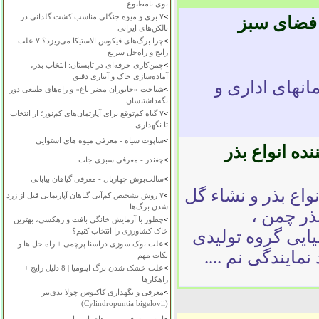
بوی نامطبوع
>
۷ بری و میوه جنگلی مناسب کشت گلدانی در
 فضای سبز
بالکن‌های ایرانی
>
چرا برگ‌های فیکوس الاستیکا می‌ریزد؟ ۷ علت
رایج و راه‌حل سریع
>
چمن‌کاری حرفه‌ای در تابستان: انتخاب بذر،
آماده‌سازی خاک و آبیاری دقیق
مانهای اداری و
>
شناخت «جانوران مضر باغ» و راه‌های طبیعی دور
نگه‌داشتنشان
>
۷ گیاه کم‌توقع برای آپارتمان‌های کم‌نور؛ از انتخاب
تا نگهداری
>
ساپوت سیاه - معرفی میوه های استوایی
نده انواع بذر
>
چغندر - معرفی سبزی جات
>
سالت‌بوش چهاربال - معرفی گیاهان بیابانی
واع بذر و نشاء گل
>
۷ روش تشخیص کم‌آبی گیاهان آپارتمانی قبل از زرد
شدن برگ‌ها
بذر چمن ،
>
چطور با آزمایش خانگی بافت و زهکشی، بهترین
خاک کشاورزی را انتخاب کنیم؟
ایی گروه تولیدی
>
علت نوک سوزی دراسنا پرچمی + راه حل ها و
ایندگی نم ....
نکات مهم
>
علت خشک شدن برگ ایپومیا | 8 دلیل رایج +
راهکارها
>
معرفی و نگهداری کاکتوس چولا تدی‌بیر
(Cylindropuntia bigelovii)