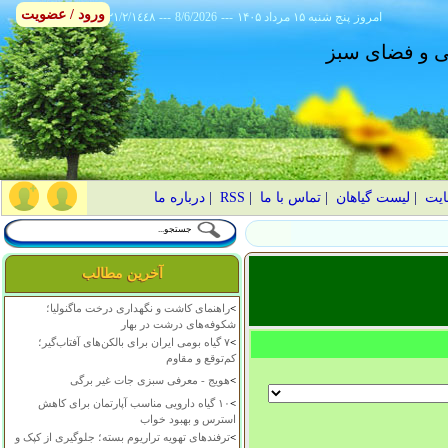
ورود / عضویت
امروز
۱۴۰۵ پنج شنبه ۱۵ مرداد
---
8/6/2026
---
٢١/٢/١٤٤٨
انی و فضای سبز
ایت
|
لیست گیاهان
|
تماس با ما
|
RSS
|
درباره ما
آخرین مطالب
>
راهنمای کاشت و نگهداری درخت ماگنولیا؛
شکوفه‌های درشت در بهار
>
۷ گیاه بومی ایران برای بالکن‌های آفتاب‌گیر؛
کم‌توقع و مقاوم
>
هویج - معرفی سبزی جات غیر برگی
>
۱۰ گیاه دارویی مناسب آپارتمان برای کاهش
استرس و بهبود خواب
>
ترفندهای تهویه تراریوم بسته؛ جلوگیری از کپک و