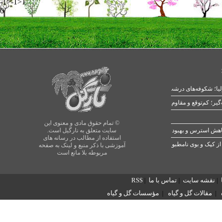
-1>-1>1
0
یا؛ شکوفه‌های درشت در بهار
© تمام حقوق مادی و معنوی این
سایت متعلق به نارگیل است.
استفاده از مطالب در رسانه های
از کپک و بوی نامطبوع
آموزشی با ذکر منبع و لینک به صفحه
مربوطه بلا مانع است
|
نقشه سایت
|
تماس با ما
|
RSS
|
مقالات گل و گیاه
|
مؤسسات گل و گیاه