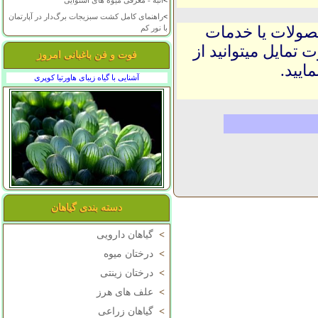
>
انبه - معرفی میوه های استوایی
>
راهنمای کامل کشت سبزیجات برگ‌دار در آپارتمان
حصولات یا خدمات
با نور کم
 تمایل میتوانید از
فوت و فن باغبانی امروز
ایید.
آشنایی با گیاه زیبای هاورتیا کوپری
دسته بندی گیاهان
>
گیاهان دارویی
>
درختان میوه
>
درختان زینتی
>
علف های هرز
>
گیاهان زراعی