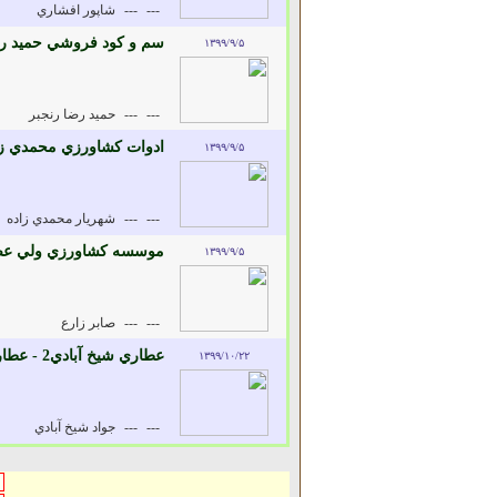
---
---
شاپور افشاري
سم و کود فروشي حميد رض
۱۳۹۹/۹/۵
---
---
حميد رضا رنجبر
ادوات کشاورزي محمدي زا
۱۳۹۹/۹/۵
---
---
شهريار محمدي زاده
موسسه کشاورزي ولي عصر
۱۳۹۹/۹/۵
---
---
صابر زارع
عطاري شيخ آبادي2 - عطاري و داروهاي گياهي
۱۳۹۹/۱۰/۲۲
---
---
جواد شيخ آبادي