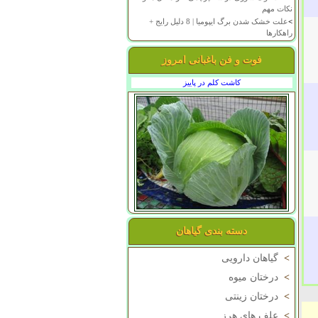
نکات مهم
>
علت خشک شدن برگ ایپومیا | 8 دلیل رایج +
راهکارها
فوت و فن باغبانی امروز
کاشت کلم در پاییز
دسته بندی گیاهان
>
گیاهان دارویی
>
درختان میوه
>
درختان زینتی
>
علف های هرز