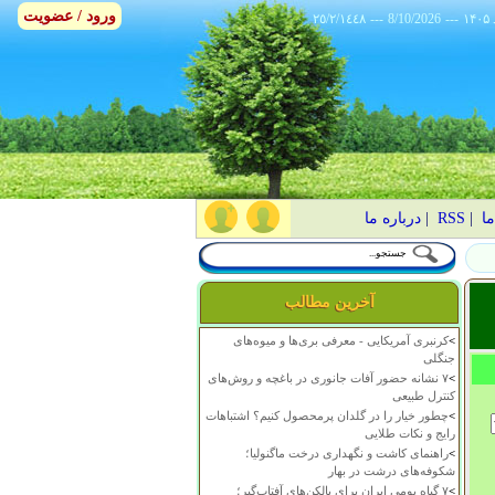
ورود / عضویت
٢٥/٢/١٤٤٨
---
8/10/2026
---
ما
|
RSS
|
درباره ما
آخرین مطالب
>
کرنبری آمریکایی - معرفی بری‌ها و میوه‌های
جنگلی
>
۷ نشانه حضور آفات جانوری در باغچه و روش‌های
کنترل طبیعی
>
چطور خیار را در گلدان پرمحصول کنیم؟ اشتباهات
رایج و نکات طلایی
>
راهنمای کاشت و نگهداری درخت ماگنولیا؛
شکوفه‌های درشت در بهار
>
۷ گیاه بومی ایران برای بالکن‌های آفتاب‌گیر؛