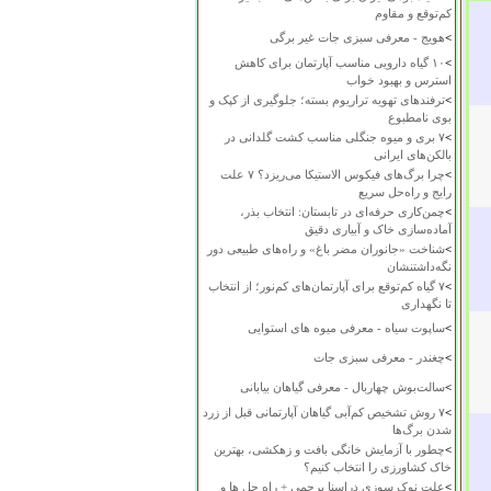
کم‌توقع و مقاوم
>
هویج - معرفی سبزی جات غیر برگی
>
۱۰ گیاه دارویی مناسب آپارتمان برای کاهش
استرس و بهبود خواب
>
ترفندهای تهویه تراریوم بسته؛ جلوگیری از کپک و
بوی نامطبوع
>
۷ بری و میوه جنگلی مناسب کشت گلدانی در
بالکن‌های ایرانی
>
چرا برگ‌های فیکوس الاستیکا می‌ریزد؟ ۷ علت
رایج و راه‌حل سریع
>
چمن‌کاری حرفه‌ای در تابستان: انتخاب بذر،
آماده‌سازی خاک و آبیاری دقیق
>
شناخت «جانوران مضر باغ» و راه‌های طبیعی دور
نگه‌داشتنشان
>
۷ گیاه کم‌توقع برای آپارتمان‌های کم‌نور؛ از انتخاب
تا نگهداری
>
ساپوت سیاه - معرفی میوه های استوایی
>
چغندر - معرفی سبزی جات
>
سالت‌بوش چهاربال - معرفی گیاهان بیابانی
>
۷ روش تشخیص کم‌آبی گیاهان آپارتمانی قبل از زرد
شدن برگ‌ها
>
چطور با آزمایش خانگی بافت و زهکشی، بهترین
خاک کشاورزی را انتخاب کنیم؟
>
علت نوک سوزی دراسنا پرچمی + راه حل ها و