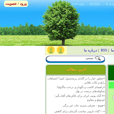
ورود / عضویت
٢١/٢/١٤٤٨
---
8/6/2026
---
ما
|
RSS
|
درباره ما
آخرین مطالب
>
چطور خیار را در گلدان پرمحصول کنیم؟ اشتباهات
رایج و نکات طلایی
>
راهنمای کاشت و نگهداری درخت ماگنولیا؛
شکوفه‌های درشت در بهار
>
۷ گیاه بومی ایران برای بالکن‌های آفتاب‌گیر؛
کم‌توقع و مقاوم
>
هویج - معرفی سبزی جات غیر برگی
>
۱۰ گیاه دارویی مناسب آپارتمان برای کاهش