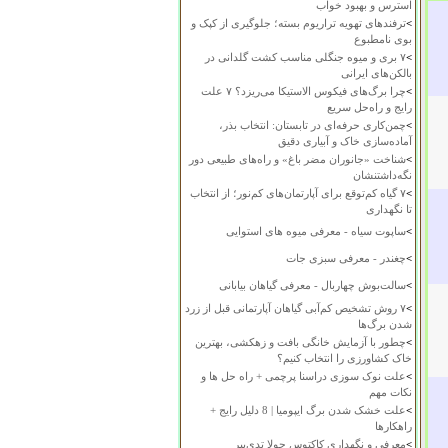
استرس و بهبود خواب
>
ترفندهای تهویه تراریوم بسته؛ جلوگیری از کپک و
بوی نامطبوع
>
۷ بری و میوه جنگلی مناسب کشت گلدانی در
بالکن‌های ایرانی
>
چرا برگ‌های فیکوس الاستیکا می‌ریزد؟ ۷ علت
رایج و راه‌حل سریع
>
چمن‌کاری حرفه‌ای در تابستان: انتخاب بذر،
آماده‌سازی خاک و آبیاری دقیق
>
شناخت «جانوران مضر باغ» و راه‌های طبیعی دور
نگه‌داشتنشان
>
۷ گیاه کم‌توقع برای آپارتمان‌های کم‌نور؛ از انتخاب
تا نگهداری
>
ساپوت سیاه - معرفی میوه های استوایی
>
چغندر - معرفی سبزی جات
>
سالت‌بوش چهاربال - معرفی گیاهان بیابانی
>
۷ روش تشخیص کم‌آبی گیاهان آپارتمانی قبل از زرد
شدن برگ‌ها
>
چطور با آزمایش خانگی بافت و زهکشی، بهترین
خاک کشاورزی را انتخاب کنیم؟
>
علت نوک سوزی دراسنا پرچمی + راه حل ها و
نکات مهم
>
علت خشک شدن برگ ایپومیا | 8 دلیل رایج +
راهکارها
>
معرفی و نگهداری کاکتوس چولا تدی‌بیر