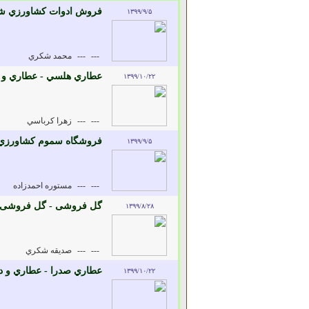
فروش ادوات کشاورزي شک
۱۳۹۹/۹/۵
---
---
محمد شکري
عطاري هلسي - عطاري و د
۱۳۹۹/۱۰/۲۲
---
---
زهرا کرباسي
فروشگاه سموم کشاورزي گ
۱۳۹۹/۹/۵
---
---
مستوره احمدزاده
گل فروشی - گل فروشی
۱۳۹۹/۸/۲۸
---
---
صديقه شکري
عطاري صدرا - عطاري و دا
۱۳۹۹/۱۰/۲۲