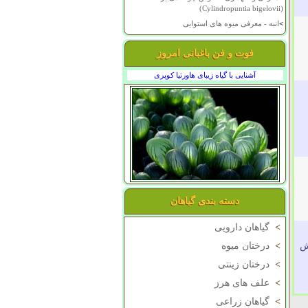
(Cylindropuntia bigelovii)
>
انبه - معرفی میوه های استوایی
فوت و فن باغبانی امروز
آشنایی با گیاه زیبای هاورتیا کوپری
دسته بندی گیاهان
>
گیاهان دارویی
ش
>
درختان میوه
>
درختان زینتی
>
علف های هرز
>
گیاهان زراعی