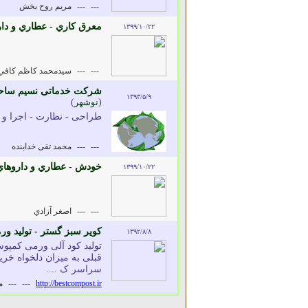
---
---
مريم روح بخش
معرق کاري - عطاري و دار
۱۳۹۹/۱۰/۲۲
---
---
سيدمحمد کاظم کافي
شرکت خدماتی نسیم ساحل 
۱۳۹۳/۵/۹
(
نوشهر
)
طراحی - نظارت - اجرا و 
---
---
محمد تقی خدابنده
خودش - عطاري و داروهاي
۱۳۹۹/۱۰/۲۲
---
---
اصغر آزادي
کویر سبز گستر - تولید ور
۱۳۹۲/۸/۸
تولید کود آلی ورمی کمپو
قبلی به میزان دلخواه خری
سراسر ک ....
http://bestcompost.ir
---
---
م