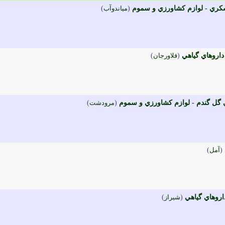
ري - لوازم کشاورزي و سموم
(
مياندوآب
)
اروهاي گياهي
(
فلاورجان
)
ل گندم - لوازم کشاورزي و سموم
(
مرودشت
)
(
آمل
)
روهاي گياهي
(
شيراز
)