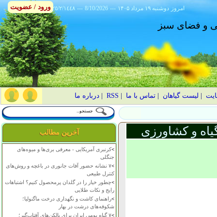
ورود / عضویت
امروز
۱۴۰۵ دوشنبه ۱۹ مرداد
---
8/10/2026
---
٢٥/٢/١٤٤٨
انی و فضای سبز
ایت
|
لیست گیاهان
|
تماس با ما
|
RSS
|
درباره ما
یاه و کشاورزی
آخرین مطالب
>
کرنبری آمریکایی - معرفی بری‌ها و میوه‌های
جنگلی
>
۷ نشانه حضور آفات جانوری در باغچه و روش‌های
کنترل طبیعی
>
چطور خیار را در گلدان پرمحصول کنیم؟ اشتباهات
رایج و نکات طلایی
>
راهنمای کاشت و نگهداری درخت ماگنولیا؛
شکوفه‌های درشت در بهار
>
۷ گیاه بومی ایران برای بالکن‌های آفتاب‌گیر؛