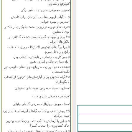
کم‌توقع و مقاوم
>
هویج - معرفی سبزی جات غیر برگی
>
۱۰ گیاه دارویی مناسب آپارتمان برای کاهش
استرس و بهبود خواب
>
ترفندهای تهویه تراریوم بسته؛ جلوگیری از کپک و
بوی نامطبوع
>
۷ بری و میوه جنگلی مناسب کشت گلدانی در
بالکن‌های ایرانی
>
چرا برگ‌های فیکوس الاستیکا می‌ریزد؟ ۷ علت
رایج و راه‌حل سریع
>
چمن‌کاری حرفه‌ای در تابستان: انتخاب بذر،
آماده‌سازی خاک و آبیاری دقیق
>
شناخت «جانوران مضر باغ» و راه‌های طبیعی دور
نگه‌داشتنشان
>
۷ گیاه کم‌توقع برای آپارتمان‌های کم‌نور؛ از انتخاب
تا نگهداری
>
ساپوت سیاه - معرفی میوه های استوایی
>
چغندر - معرفی سبزی جات
>
سالت‌بوش چهاربال - معرفی گیاهان بیابانی
>
۷ روش تشخیص کم‌آبی گیاهان آپارتمانی قبل از زرد
شدن برگ‌ها
>
چطور با آزمایش خانگی بافت و زهکشی، بهترین
خاک کشاورزی را انتخاب کنیم؟
>
علت نوک سوزی دراسنا پرچمی + راه حل ها و