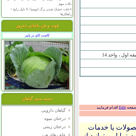
نکات مهم
>
علت خشک شدن برگ ایپومیا | 8 دلیل رایج +
راهکارها
فوت و فن باغبانی امروز
کاشت کلم در پاییز
 اول ، واحد 14
دسته بندی گیاهان
 صفحه
Edit
اقدام فرمایید
>
گیاهان دارویی
>
درختان میوه
حصولات یا خدمات
>
درختان زینتی
 تمایل میتوانید از
>
علف های هرز