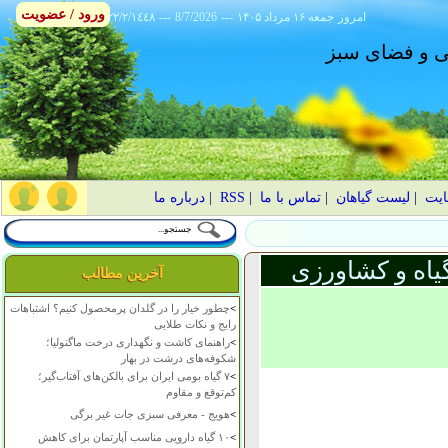
ورود / عضویت
امروز
۱۴۰۵ جمعه ۱۶ مرداد
---
8/7/2026
---
٢٢/٢/١٤٤٨
انی و فضای سبز
ایت
|
لیست گیاهان
|
تماس با ما
|
RSS
|
درباره ما
یاه و کشاورزی
آخرین مطالب
>
چطور خیار را در گلدان پرمحصول کنیم؟ اشتباهات
رایج و نکات طلایی
>
راهنمای کاشت و نگهداری درخت ماگنولیا؛
شکوفه‌های درشت در بهار
>
۷ گیاه بومی ایران برای بالکن‌های آفتاب‌گیر؛
کم‌توقع و مقاوم
>
هویج - معرفی سبزی جات غیر برگی
>
۱۰ گیاه دارویی مناسب آپارتمان برای کاهش