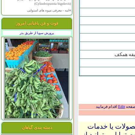
(Cylindropuntia bigelovii)
>
انبه - معرفی میوه های استوایی
فوت و فن باغبانی امروز
پرورش سویا از طریق بذر
طبقه همکف
 صفحه
Edit
اقدام فرمایید
حصولات یا خدمات
دسته بندی گیاهان
 تمایل میتوانید از