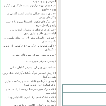
استرس و بهبود خواب
>
ترفندهای تهویه تراریوم بسته؛ جلوگیری از کپک و
بوی نامطبوع
>
۷ بری و میوه جنگلی مناسب کشت گلدانی در
بالکن‌های ایرانی
>
چرا برگ‌های فیکوس الاستیکا می‌ریزد؟ ۷ علت
رایج و راه‌حل سریع
>
چمن‌کاری حرفه‌ای در تابستان: انتخاب بذر،
آماده‌سازی خاک و آبیاری دقیق
>
شناخت «جانوران مضر باغ» و راه‌های طبیعی دور
نگه‌داشتنشان
>
۷ گیاه کم‌توقع برای آپارتمان‌های کم‌نور؛ از انتخاب
تا نگهداری
>
ساپوت سیاه - معرفی میوه های استوایی
>
چغندر - معرفی سبزی جات
>
سالت‌بوش چهاربال - معرفی گیاهان بیابانی
>
۷ روش تشخیص کم‌آبی گیاهان آپارتمانی قبل از زرد
شدن برگ‌ها
>
چطور با آزمایش خانگی بافت و زهکشی، بهترین
خاک کشاورزی را انتخاب کنیم؟
>
علت نوک سوزی دراسنا پرچمی + راه حل ها و
نکات مهم
>
علت خشک شدن برگ ایپومیا | 8 دلیل رایج +
راهکارها
>
معرفی و نگهداری کاکتوس چولا تدی‌بیر