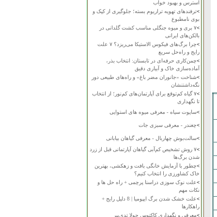
استرس و بهبود خواب
>
ترفندهای تهویه تراریوم بسته؛ جلوگیری از کپک و
بوی نامطبوع
>
۷ بری و میوه جنگلی مناسب کشت گلدانی در
بالکن‌های ایرانی
>
چرا برگ‌های فیکوس الاستیکا می‌ریزد؟ ۷ علت
رایج و راه‌حل سریع
>
چمن‌کاری حرفه‌ای در تابستان: انتخاب بذر،
آماده‌سازی خاک و آبیاری دقیق
>
شناخت «جانوران مضر باغ» و راه‌های طبیعی دور
نگه‌داشتنشان
>
۷ گیاه کم‌توقع برای آپارتمان‌های کم‌نور؛ از انتخاب
تا نگهداری
>
ساپوت سیاه - معرفی میوه های استوایی
>
چغندر - معرفی سبزی جات
>
سالت‌بوش چهاربال - معرفی گیاهان بیابانی
>
۷ روش تشخیص کم‌آبی گیاهان آپارتمانی قبل از زرد
شدن برگ‌ها
>
چطور با آزمایش خانگی بافت و زهکشی، بهترین
خاک کشاورزی را انتخاب کنیم؟
>
علت نوک سوزی دراسنا پرچمی + راه حل ها و
نکات مهم
>
علت خشک شدن برگ ایپومیا | 8 دلیل رایج +
راهکارها
>
معرفی و نگهداری کاکتوس چولا تدی‌بیر