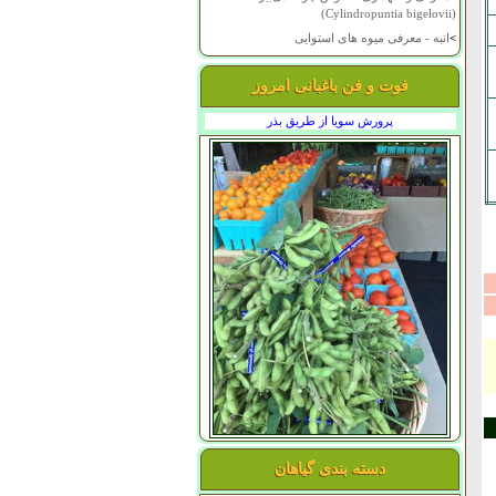
(Cylindropuntia bigelovii)
>
انبه - معرفی میوه های استوایی
فوت و فن باغبانی امروز
پرورش سویا از طریق بذر
دسته بندی گیاهان