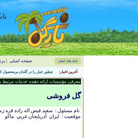
پای
صفحه اصلی
|
پر
لینک های اصلی
آخرین اخبار:
چطور خیار را در گلدان پرمحصول کن
معرفی مؤسسات ارائه دهنده خدمات مرتبط با 
گل فروشی
نام مسئول :
سعيد فيض اله زاده قره زم
موقعیت :
ایران
آذربايجان غربي
ماکو