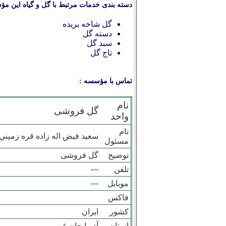
دسته بندی خدمات مرتبط با گل و گیاه این مؤ
گل شاخه بریده
دسته گل
سبد گل
تاج گل
تماس با مؤسسه :
نام
گل فروشی
واحد
نام
سعيد فيض اله زاده قره زميني
مسئول
توضیح
گل فروشی
---
تلفن
---
موبایل
فاکس
کشور
ایران
استان
آذربايجان غربي