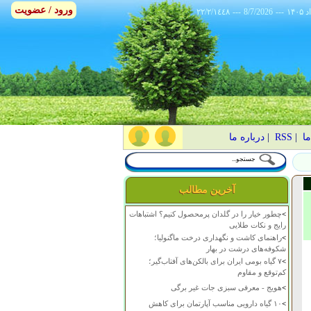
ورود / عضویت
٢٢/٢/١٤٤٨
---
8/7/2026
---
ما
|
RSS
|
درباره ما
آخرین مطالب
>
چطور خیار را در گلدان پرمحصول کنیم؟ اشتباهات
رایج و نکات طلایی
>
راهنمای کاشت و نگهداری درخت ماگنولیا؛
شکوفه‌های درشت در بهار
>
۷ گیاه بومی ایران برای بالکن‌های آفتاب‌گیر؛
کم‌توقع و مقاوم
>
هویج - معرفی سبزی جات غیر برگی
>
۱۰ گیاه دارویی مناسب آپارتمان برای کاهش