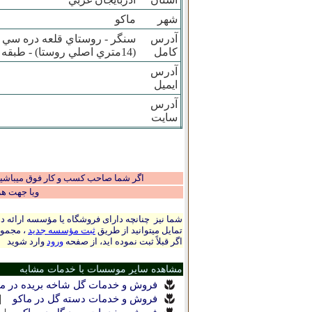
شهر
ماکو
آدرس
سنگر - روستاي قلعه دره سي - 
کامل
(14متري اصلي روستا) - طبقه همکف - گل فروشي
آدرس
ایمیل
آدرس
سایت
اگر شما صاحب کسب و کار فوق میباشید و
ویا جهت ه
شما نیز چنانچه دارای فروشگاه یا مؤسسه ارائه ده
تمایل میتوانید از طریق
ثبت مؤسسه جدید
، مجموع
اگر قبلاً ثبت نموده اید، از صفحه
ورود
وارد شوید
مشاهده سایر موسسات با خدمات مشابه
فروش و خدمات گل شاخه بریده در ما
|
فروش و خدمات دسته گل در ماکو