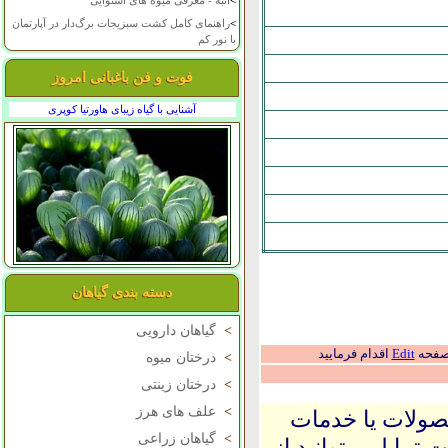
>
انبه - معرفی میوه های استوایی
>
راهنمای کامل کشت سبزیجات برگ‌دار در آپارتمان
با نور کم
فوت و فن باغبانی امروز
آشنایی با گیاه زیبای هاورتیا کوپری
دسته بندی گیاهان
>
گیاهان دارویی
 صفحه
Edit
اقدام فرمایید
>
درختان میوه
>
درختان زینتی
>
علف های هرز
حصولات یا خدمات
>
گیاهان زراعی
 تمایل میتوانید از