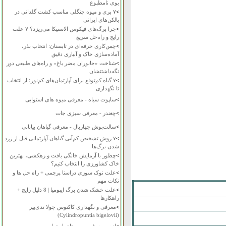
بوی نامطبوع
>
۷ بری و میوه جنگلی مناسب کشت گلدانی در
بالکن‌های ایرانی
>
چرا برگ‌های فیکوس الاستیکا می‌ریزد؟ ۷ علت
رایج و راه‌حل سریع
>
چمن‌کاری حرفه‌ای در تابستان: انتخاب بذر،
آماده‌سازی خاک و آبیاری دقیق
>
شناخت «جانوران مضر باغ» و راه‌های طبیعی دور
نگه‌داشتنشان
>
۷ گیاه کم‌توقع برای آپارتمان‌های کم‌نور؛ از انتخاب
تا نگهداری
>
ساپوت سیاه - معرفی میوه های استوایی
>
چغندر - معرفی سبزی جات
>
سالت‌بوش چهاربال - معرفی گیاهان بیابانی
>
۷ روش تشخیص کم‌آبی گیاهان آپارتمانی قبل از زرد
شدن برگ‌ها
>
چطور با آزمایش خانگی بافت و زهکشی، بهترین
خاک کشاورزی را انتخاب کنیم؟
>
علت نوک سوزی دراسنا پرچمی + راه حل ها و
نکات مهم
>
علت خشک شدن برگ ایپومیا | 8 دلیل رایج +
راهکارها
>
معرفی و نگهداری کاکتوس چولا تدی‌بیر
(Cylindropuntia bigelovii)