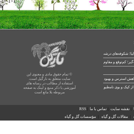
-1>-1>1
0
یا؛ شکوفه‌های درشت در بهار
© تمام حقوق مادی و معنوی این
سایت متعلق به نارگیل است.
استفاده از مطالب در رسانه های
از کپک و بوی نامطبوع
آموزشی با ذکر منبع و لینک به صفحه
مربوطه بلا مانع است
|
نقشه سایت
|
تماس با ما
|
RSS
|
مقالات گل و گیاه
|
مؤسسات گل و گیاه