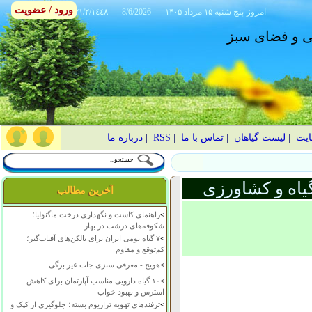
ورود / عضویت
امروز
۱۴۰۵ پنج شنبه ۱۵ مرداد
---
8/6/2026
---
٢١/٢/١٤٤٨
انی و فضای سبز
ایت
|
لیست گیاهان
|
تماس با ما
|
RSS
|
درباره ما
یاه و کشاورزی
آخرین مطالب
>
راهنمای کاشت و نگهداری درخت ماگنولیا؛
شکوفه‌های درشت در بهار
>
۷ گیاه بومی ایران برای بالکن‌های آفتاب‌گیر؛
کم‌توقع و مقاوم
>
هویج - معرفی سبزی جات غیر برگی
>
۱۰ گیاه دارویی مناسب آپارتمان برای کاهش
استرس و بهبود خواب
>
ترفندهای تهویه تراریوم بسته؛ جلوگیری از کپک و