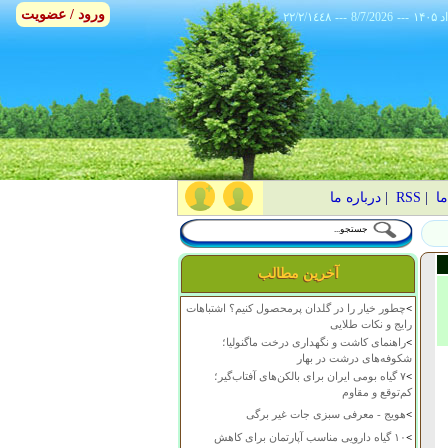
ورود / عضویت
٢٢/٢/١٤٤٨
---
8/7/2026
---
ما
|
RSS
|
درباره ما
آخرین مطالب
>
چطور خیار را در گلدان پرمحصول کنیم؟ اشتباهات
رایج و نکات طلایی
>
راهنمای کاشت و نگهداری درخت ماگنولیا؛
شکوفه‌های درشت در بهار
>
۷ گیاه بومی ایران برای بالکن‌های آفتاب‌گیر؛
کم‌توقع و مقاوم
>
هویج - معرفی سبزی جات غیر برگی
>
۱۰ گیاه دارویی مناسب آپارتمان برای کاهش