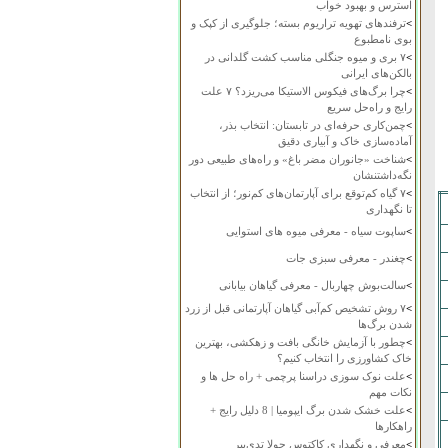
استرس و بهبود خواب
>
ترفندهای تهویه تراریوم بسته؛ جلوگیری از کپک و
بوی نامطبوع
>
۷ بری و میوه جنگلی مناسب کشت گلدانی در
بالکن‌های ایرانی
>
چرا برگ‌های فیکوس الاستیکا می‌ریزد؟ ۷ علت
رایج و راه‌حل سریع
>
چمن‌کاری حرفه‌ای در تابستان: انتخاب بذر،
آماده‌سازی خاک و آبیاری دقیق
>
شناخت «جانوران مضر باغ» و راه‌های طبیعی دور
نگه‌داشتنشان
>
۷ گیاه کم‌توقع برای آپارتمان‌های کم‌نور؛ از انتخاب
تا نگهداری
>
ساپوت سیاه - معرفی میوه های استوایی
>
چغندر - معرفی سبزی جات
>
سالت‌بوش چهاربال - معرفی گیاهان بیابانی
>
۷ روش تشخیص کم‌آبی گیاهان آپارتمانی قبل از زرد
شدن برگ‌ها
>
چطور با آزمایش خانگی بافت و زهکشی، بهترین
خاک کشاورزی را انتخاب کنیم؟
>
علت نوک سوزی دراسنا پرچمی + راه حل ها و
نکات مهم
>
علت خشک شدن برگ ایپومیا | 8 دلیل رایج +
راهکارها
>
معرفی و نگهداری کاکتوس چولا تدی‌بیر