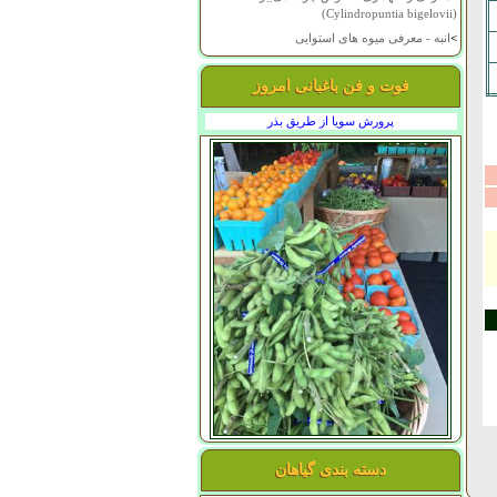
(Cylindropuntia bigelovii)
>
انبه - معرفی میوه های استوایی
فوت و فن باغبانی امروز
پرورش سویا از طریق بذر
دسته بندی گیاهان