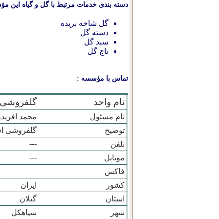
دسته بندی خدمات مرتبط با گل و گیاه این مؤ
گل شاخه بریده
دسته گل
سبد گل
تاج گل
تماس با مؤسسه :
نام واحد
گلفروشی 
نام مسئول
محمد افريد
توضیح
گلفروشی اف
---
تلفن
---
موبایل
فاکس
کشور
ایران
استان
گيلان
شهر
سياهکل