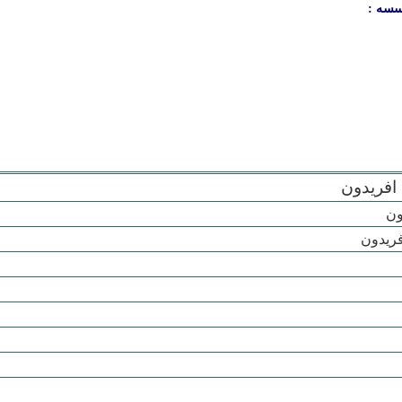
سسه :
افریدون
ون
ریدون