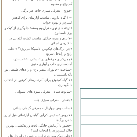
کم‌توقع و مقاوم
>
هویج - معرفی سبزی جات غیر برگی
>
۱۰ گیاه دارویی مناسب آپارتمان برای کاهش
استرس و بهبود خواب
>
ترفندهای تهویه تراریوم بسته؛ جلوگیری از کپک و
بوی نامطبوع
>
۷ بری و میوه جنگلی مناسب کشت گلدانی در
بالکن‌های ایرانی
>
چرا برگ‌های فیکوس الاستیکا می‌ریزد؟ ۷ علت
رایج و راه‌حل سریع
>
چمن‌کاری حرفه‌ای در تابستان: انتخاب بذر،
آماده‌سازی خاک و آبیاری دقیق
>
شناخت «جانوران مضر باغ» و راه‌های طبیعی دور
نگه‌داشتنشان
>
۷ گیاه کم‌توقع برای آپارتمان‌های کم‌نور؛ از انتخاب
تا نگهداری
>
ساپوت سیاه - معرفی میوه های استوایی
>
چغندر - معرفی سبزی جات
>
سالت‌بوش چهاربال - معرفی گیاهان بیابانی
>
۷ روش تشخیص کم‌آبی گیاهان آپارتمانی قبل از زرد
شدن برگ‌ها
>
چطور با آزمایش خانگی بافت و زهکشی، بهترین
خاک کشاورزی را انتخاب کنیم؟
>
علت نوک سوزی دراسنا پرچمی + راه حل ها و