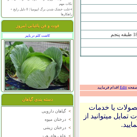
نکات مهم
>
علت خشک شدن برگ ایپومیا | 8 دلیل رایج +
راهکارها
فوت و فن باغبانی امروز
کاشت کلم در پاییز
 صفحه
Edit
اقدام فرمایید
دسته بندی گیاهان
حصولات یا خدمات
>
گیاهان دارویی
 تمایل میتوانید از
>
درختان میوه
ایید.
>
درختان زینتی
>
علف های هرز