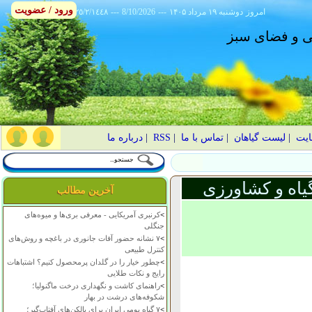
ورود / عضویت
امروز
۱۴۰۵ دوشنبه ۱۹ مرداد
---
8/10/2026
---
٢٥/٢/١٤٤٨
انی و فضای سبز
ایت
|
لیست گیاهان
|
تماس با ما
|
RSS
|
درباره ما
یاه و کشاورزی
آخرین مطالب
>
کرنبری آمریکایی - معرفی بری‌ها و میوه‌های
جنگلی
>
۷ نشانه حضور آفات جانوری در باغچه و روش‌های
کنترل طبیعی
>
چطور خیار را در گلدان پرمحصول کنیم؟ اشتباهات
رایج و نکات طلایی
>
راهنمای کاشت و نگهداری درخت ماگنولیا؛
شکوفه‌های درشت در بهار
>
۷ گیاه بومی ایران برای بالکن‌های آفتاب‌گیر؛