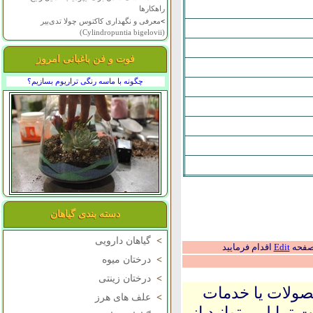
راهکارها
>
معرفی و نگهداری کاکتوس چولا تدی‌بیر
(Cylindropuntia bigelovii)
فوت و فن باغبانی امروز
چگونه با ماسه رنگی تراریوم بسازیم؟
دسته بندی گیاهان
>
گیاهان دارویی
 صفحه
Edit
اقدام فرمایید
>
درختان میوه
>
درختان زینتی
حصولات یا خدمات
>
علف های هرز
 تمایل میتوانید از