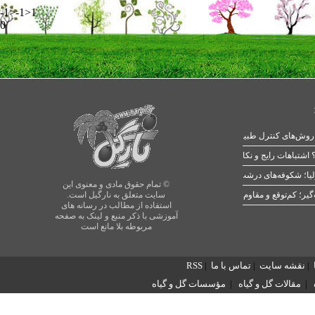
-1>-1>1
0
 اشتباهات رایج و نکات طلایی
یا؛ شکوفه‌های درشت در بهار
© تمام حقوق مادی و معنوی این
سایت متعلق به نارگیل است.
استفاده از مطالب در رسانه های
آموزشی با ذکر منبع و لینک به صفحه
مربوطه بلا مانع است
|
نقشه سایت
|
تماس با ما
|
RSS
|
مقالات گل و گیاه
|
مؤسسات گل و گیاه