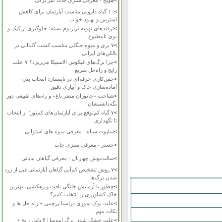
>
هویج - معرفی سبزی جات غیر برگی
>
۱۰ گیاه دارویی مناسب آپارتمان برای کاهش
استرس و بهبود خواب
>
ترفندهای تهویه تراریوم بسته؛ جلوگیری از کپک و
بوی نامطبوع
>
۷ بری و میوه جنگلی مناسب کشت گلدانی در
بالکن‌های ایرانی
>
چرا برگ‌های فیکوس الاستیکا می‌ریزد؟ ۷ علت
رایج و راه‌حل سریع
>
چمن‌کاری حرفه‌ای در تابستان: انتخاب بذر،
آماده‌سازی خاک و آبیاری دقیق
>
شناخت «جانوران مضر باغ» و راه‌های طبیعی دور
نگه‌داشتنشان
>
۷ گیاه کم‌توقع برای آپارتمان‌های کم‌نور؛ از انتخاب
تا نگهداری
>
ساپوت سیاه - معرفی میوه های استوایی
>
چغندر - معرفی سبزی جات
>
سالت‌بوش چهاربال - معرفی گیاهان بیابانی
>
۷ روش تشخیص کم‌آبی گیاهان آپارتمانی قبل از زرد
شدن برگ‌ها
>
چطور با آزمایش خانگی بافت و زهکشی، بهترین
خاک کشاورزی را انتخاب کنیم؟
>
علت نوک سوزی دراسنا پرچمی + راه حل ها و
نکات مهم
>
علت خشک شدن برگ ایپومیا | 8 دلیل رایج +