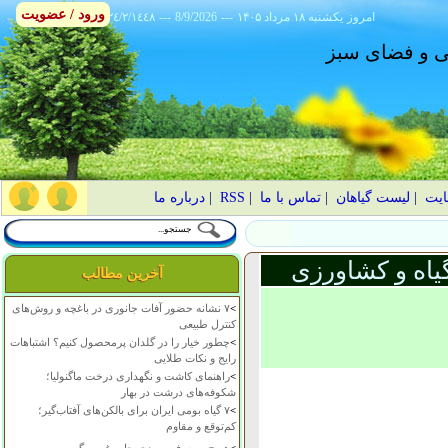
ورود / عضویت
امروز
۱۴۰۵ يکشنبه ۱۸ مرداد
---
8/9/2026
---
٢٤/٢/١٤٤٨
انی و فضای سبز
ایت
|
لیست گیاهان
|
تماس با ما
|
RSS
|
درباره ما
یاه و کشاورزی
آخرین مطالب
>
۷ نشانه حضور آفات جانوری در باغچه و روش‌های
کنترل طبیعی
>
چطور خیار را در گلدان پرمحصول کنیم؟ اشتباهات
رایج و نکات طلایی
>
راهنمای کاشت و نگهداری درخت ماگنولیا؛
شکوفه‌های درشت در بهار
>
۷ گیاه بومی ایران برای بالکن‌های آفتاب‌گیر؛
کم‌توقع و مقاوم