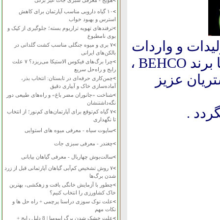
>
هویج - معرفی سبزی جات غیر برگی
>
۱۰ گیاه دارویی مناسب آپارتمان برای کاهش
استرس و بهبود خواب
>
ترفندهای تهویه تراریوم بسته؛ جلوگیری از کپک و
بوی نامطبوع
ولیدات و واردات
>
۷ بری و میوه جنگلی مناسب کشت گلدانی در
بالکن‌های ایرانی
ساخت کشور تایوان و با برند BEHCO ،
>
چرا برگ‌های فیکوس الاستیکا می‌ریزد؟ ۷ علت
رایج و راه‌حل سریع
ریان عزیز
>
چمن‌کاری حرفه‌ای در تابستان: انتخاب بذر،
آماده‌سازی خاک و آبیاری دقیق
>
شناخت «جانوران مضر باغ» و راه‌های طبیعی دور
نگه‌داشتنشان
دد .
>
۷ گیاه کم‌توقع برای آپارتمان‌های کم‌نور؛ از انتخاب
تا نگهداری
>
ساپوت سیاه - معرفی میوه های استوایی
>
چغندر - معرفی سبزی جات
>
سالت‌بوش چهاربال - معرفی گیاهان بیابانی
>
۷ روش تشخیص کم‌آبی گیاهان آپارتمانی قبل از زرد
شدن برگ‌ها
>
چطور با آزمایش خانگی بافت و زهکشی، بهترین
خاک کشاورزی را انتخاب کنیم؟
>
علت نوک سوزی دراسنا پرچمی + راه حل ها و
نکات مهم
>
علت خشک شدن برگ ایپومیا | 8 دلیل رایج +