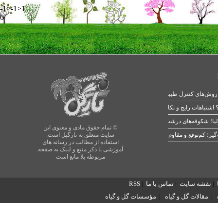
-1>-1>1
0
 اشتباهات رایج و نکات طلایی
یا؛ شکوفه‌های درشت در بهار
© تمام حقوق مادی و معنوی این
سایت متعلق به نارگیل است.
استفاده از مطالب در رسانه های
آموزشی با ذکر منبع و لینک به صفحه
مربوطه بلا مانع است
|
نقشه سایت
|
تماس با ما
|
RSS
|
مقالات گل و گیاه
|
مؤسسات گل و گیاه