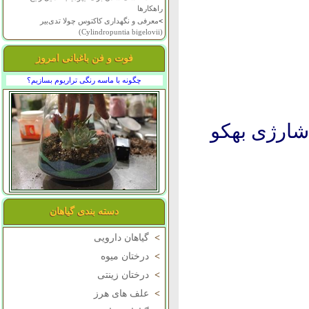
راهکارها
>
معرفی و نگهداری کاکتوس چولا تدی‌بیر
(Cylindropuntia bigelovii)
فوت و فن باغبانی امروز
چگونه با ماسه رنگی تراریوم بسازیم؟
دسته بندی گیاهان
>
گیاهان دارویی
>
درختان میوه
>
درختان زینتی
>
علف های هرز