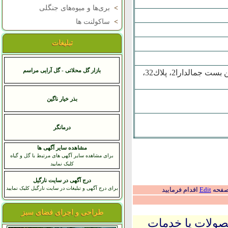
>
بری‌ها و میوه‌های جنگلی
>
ساکولنت ها
تبلیغات
بازار گل محلاتی - گل آرایی مراسم
خيابان امام خميني، نرسيده به ميدان حسن آباد، كوچه شهيد شجاعي، بن بست جمالدارا2، پلاك32،
بذر خیار ناگین
درمانگر
مشاهده سایر آگهی ها
برای مشاهده سایر آگهی های مرتبط با گل و گیاه
کلیک نمایید
درج آگهی در سایت نارگیل
برای درج آگهی و تبلیغات در سایت نارگیل کلیک نمایید
 صفحه
Edit
اقدام فرمایید
طراحی و اجرای فضای سبز
حصولات یا خدمات