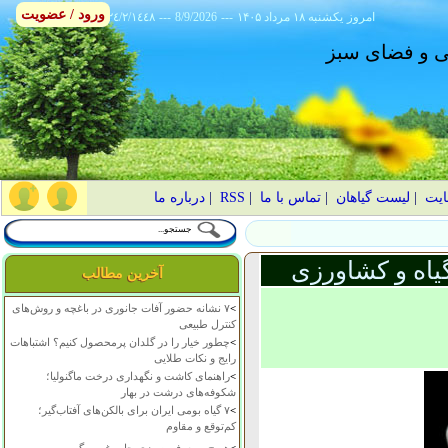
ورود / عضویت
امروز
۱۴۰۵ يکشنبه ۱۸ مرداد
---
8/9/2026
---
٢٤/٢/١٤٤٨
انی و فضای سبز
ایت
|
لیست گیاهان
|
تماس با ما
|
RSS
|
درباره ما
یاه و کشاورزی
آخرین مطالب
>
۷ نشانه حضور آفات جانوری در باغچه و روش‌های
کنترل طبیعی
>
چطور خیار را در گلدان پرمحصول کنیم؟ اشتباهات
رایج و نکات طلایی
>
راهنمای کاشت و نگهداری درخت ماگنولیا؛
شکوفه‌های درشت در بهار
>
۷ گیاه بومی ایران برای بالکن‌های آفتاب‌گیر؛
کم‌توقع و مقاوم