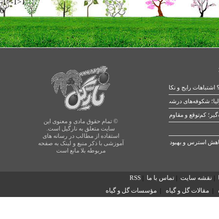
-1>-1>1
0
 اشتباهات رایج و نکات طلایی
یا؛ شکوفه‌های درشت در بهار
© تمام حقوق مادی و معنوی این
سایت متعلق به نارگیل است.
استفاده از مطالب در رسانه های
آموزشی با ذکر منبع و لینک به صفحه
مربوطه بلا مانع است
|
نقشه سایت
|
تماس با ما
|
RSS
|
مقالات گل و گیاه
|
مؤسسات گل و گیاه