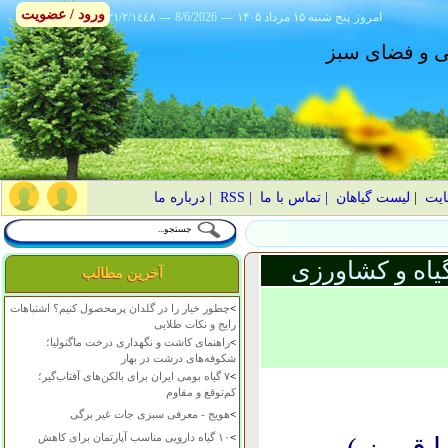
ورود / عضویت
امروز
۱۴۰۵ پنج شنبه ۱۵ مرداد
---
8/6/2026
---
٢١/٢/١٤٤٨
انی و فضای سبز
ایت
|
لیست گیاهان
|
تماس با ما
|
RSS
|
درباره ما
یاه و کشاورزی
آخرین مطالب
>
چطور خیار را در گلدان پرمحصول کنیم؟ اشتباهات
رایج و نکات طلایی
>
راهنمای کاشت و نگهداری درخت ماگنولیا؛
شکوفه‌های درشت در بهار
>
۷ گیاه بومی ایران برای بالکن‌های آفتاب‌گیر؛
کم‌توقع و مقاوم
>
هویج - معرفی سبزی جات غیر برگی
>
۱۰ گیاه دارویی مناسب آپارتمان برای کاهش