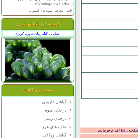
(Cylindropuntia bigelovii)
>
انبه - معرفی میوه های استوایی
فوت و فن باغبانی امروز
آشنایی با گیاه زیبای هاورتیا کوپری
دسته بندی گیاهان
>
گیاهان دارویی
>
درختان میوه
>
درختان زینتی
>
علف های هرز
 صفحه
Edit
اقدام فرمایید
>
گیاهان زراعی