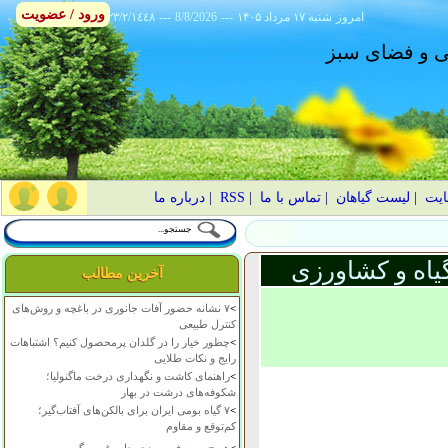
ورود / عضویت
امروز
۱۴۰۵ شنبه ۱۷ مرداد
---
8/8/2026
---
٢٣/٢/١٤٤٨
انی و فضای سبز
ایت
|
لیست گیاهان
|
تماس با ما
|
RSS
|
درباره ما
یاه و کشاورزی
آخرین مطالب
>
۷ نشانه حضور آفات جانوری در باغچه و روش‌های
کنترل طبیعی
>
چطور خیار را در گلدان پرمحصول کنیم؟ اشتباهات
رایج و نکات طلایی
>
راهنمای کاشت و نگهداری درخت ماگنولیا؛
شکوفه‌های درشت در بهار
>
۷ گیاه بومی ایران برای بالکن‌های آفتاب‌گیر؛
کم‌توقع و مقاوم