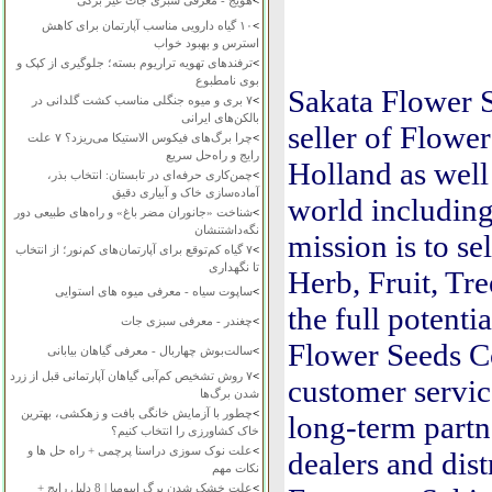
>
هویج - معرفی سبزی جات غیر برگی
>
۱۰ گیاه دارویی مناسب آپارتمان برای کاهش
استرس و بهبود خواب
>
ترفندهای تهویه تراریوم بسته؛ جلوگیری از کپک و
بوی نامطبوع
Sakata Flower S
>
۷ بری و میوه جنگلی مناسب کشت گلدانی در
بالکن‌های ایرانی
seller of Flower
>
چرا برگ‌های فیکوس الاستیکا می‌ریزد؟ ۷ علت
رایج و راه‌حل سریع
Holland as well 
>
چمن‌کاری حرفه‌ای در تابستان: انتخاب بذر،
آماده‌سازی خاک و آبیاری دقیق
world including
>
شناخت «جانوران مضر باغ» و راه‌های طبیعی دور
نگه‌داشتنشان
mission is to se
>
۷ گیاه کم‌توقع برای آپارتمان‌های کم‌نور؛ از انتخاب
تا نگهداری
Herb, Fruit, Tr
>
ساپوت سیاه - معرفی میوه های استوایی
the full potent
>
چغندر - معرفی سبزی جات
Flower Seeds Co
>
سالت‌بوش چهاربال - معرفی گیاهان بیابانی
>
۷ روش تشخیص کم‌آبی گیاهان آپارتمانی قبل از زرد
customer servic
شدن برگ‌ها
>
چطور با آزمایش خانگی بافت و زهکشی، بهترین
long-term partn
خاک کشاورزی را انتخاب کنیم؟
>
علت نوک سوزی دراسنا پرچمی + راه حل ها و
dealers and dist
نکات مهم
>
علت خشک شدن برگ ایپومیا | 8 دلیل رایج +