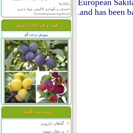
European Sakit
راهکارها
and has been ba
>
معرفی و نگهداری کاکتوس چولا تدی‌بیر
(Cylindropuntia bigelovii)
فوت و فن باغبانی امروز
پرورش درخت آلو
دسته بندی گیاهان
>
گیاهان دارویی
>
درختان میوه