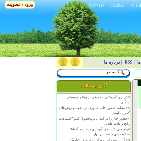
ورود / عضویت
٢٤/٢/١٤٤٨
---
8/9/2026
---
ما
|
RSS
|
درباره ما
آخرین مطالب
>
کرنبری آمریکایی - معرفی بری‌ها و میوه‌های
جنگلی
>
۷ نشانه حضور آفات جانوری در باغچه و روش‌های
کنترل طبیعی
>
چطور خیار را در گلدان پرمحصول کنیم؟ اشتباهات
رایج و نکات طلایی
>
راهنمای کاشت و نگهداری درخت ماگنولیا؛
شکوفه‌های درشت در بهار
>
۷ گیاه بومی ایران برای بالکن‌های آفتاب‌گیر؛