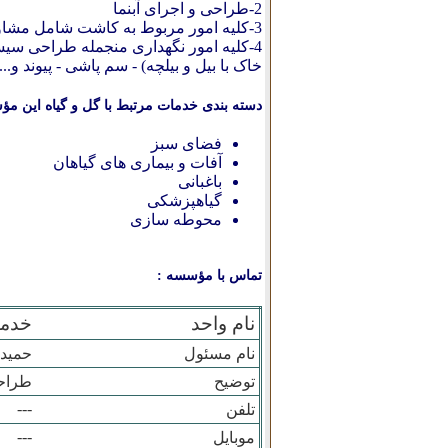
2-طراحی و اجرای آبنما
3-کلیه امور مربوط به کاشت شامل مشاوره-خرید-مکان یابی-کاشت
4-کلیه امور نگهداری منجمله طراحی سیستم آبیاری- هرس - تعویض
خاک
با بیل و بیلچه) - سم پاشی - پیوند و...
دسته بندی خدمات مرتبط با گل و گیاه این مؤ
فضای سبز
آفات و بیماری های گیاهان
باغبانی
گیاهپزشکی
محوطه سازی
تماس با مؤسسه :
نام واحد
خدما
نام مسئول
حمید 
توضیح
طراح
---
تلفن
---
موبایل