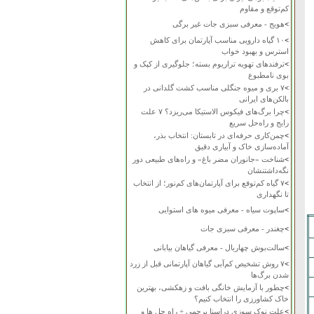
کم‌توقع و مقاوم
>
هویج - معرفی سبزی جات غیر برگی
>
۱۰ گیاه دارویی مناسب آپارتمان برای کاهش
استرس و بهبود خواب
>
ترفندهای تهویه تراریوم بسته؛ جلوگیری از کپک و
بوی نامطبوع
>
۷ بری و میوه جنگلی مناسب کشت گلدانی در
بالکن‌های ایرانی
>
چرا برگ‌های فیکوس الاستیکا می‌ریزد؟ ۷ علت
رایج و راه‌حل سریع
>
چمن‌کاری حرفه‌ای در تابستان: انتخاب بذر،
آماده‌سازی خاک و آبیاری دقیق
>
شناخت «جانوران مضر باغ» و راه‌های طبیعی دور
نگه‌داشتنشان
>
۷ گیاه کم‌توقع برای آپارتمان‌های کم‌نور؛ از انتخاب
تا نگهداری
>
ساپوت سیاه - معرفی میوه های استوایی
>
چغندر - معرفی سبزی جات
>
سالت‌بوش چهاربال - معرفی گیاهان بیابانی
>
۷ روش تشخیص کم‌آبی گیاهان آپارتمانی قبل از زرد
شدن برگ‌ها
>
چطور با آزمایش خانگی بافت و زهکشی، بهترین
خاک کشاورزی را انتخاب کنیم؟
>
علت نوک سوزی دراسنا پرچمی + راه حل ها و