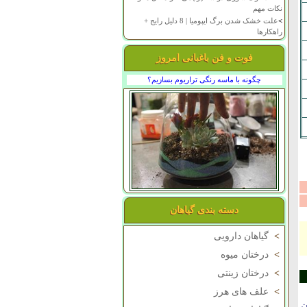
نکات مهم
>
علت خشک شدن برگ ایپومیا | 8 دلیل رایج +
راهکارها
فوت و فن باغبانی امروز
چگونه با ماسه رنگی تراریوم بسازیم؟
دسته بندی گیاهان
>
گیاهان دارویی
>
درختان میوه
>
درختان زینتی
>
علف های هرز
ن