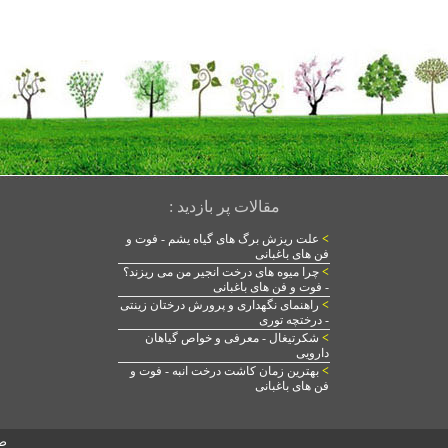
مقالات پر بازدید :
>
علت ریزش برگ های گیاه یشم - فوت و
فن های باغبانی
>
چرا میوه های درخت انجیر من می ریزند؟
- فوت و فن های باغبانی
>
راهنمای نگهداری و پرورش درختان زینتی
- درختچه توری
>
شکرتیغال - معرفی و خواص گیاهان
دارویی
>
بهترین زمان کاشت درخت انبه - فوت و
فن های باغبانی
ص