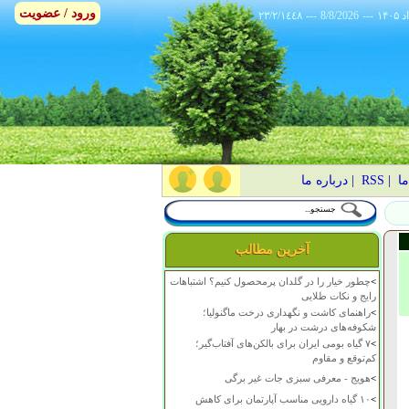
ورود / عضویت
٢٣/٢/١٤٤٨
---
8/8/2026
---
ما
|
RSS
|
درباره ما
آخرین مطالب
>
چطور خیار را در گلدان پرمحصول کنیم؟ اشتباهات
رایج و نکات طلایی
>
راهنمای کاشت و نگهداری درخت ماگنولیا؛
شکوفه‌های درشت در بهار
>
۷ گیاه بومی ایران برای بالکن‌های آفتاب‌گیر؛
کم‌توقع و مقاوم
>
هویج - معرفی سبزی جات غیر برگی
>
۱۰ گیاه دارویی مناسب آپارتمان برای کاهش