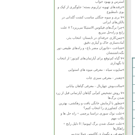
استرس و بهبود خواب
>
ترفندهای تهویه تراریوم بسته؛ جلوگیری از کپک و
بوی نامطبوع
>
۷ بری و میوه جنگلی مناسب کشت گلدانی در
بالکن‌های ایرانی
>
چرا برگ‌های فیکوس الاستیکا می‌ریزد؟ ۷ علت
رایج و راه‌حل سریع
>
چمن‌کاری حرفه‌ای در تابستان: انتخاب بذر،
آماده‌سازی خاک و آبیاری دقیق
>
شناخت «جانوران مضر باغ» و راه‌های طبیعی دور
نگه‌داشتنشان
>
۷ گیاه کم‌توقع برای آپارتمان‌های کم‌نور؛ از انتخاب
تا نگهداری
>
ساپوت سیاه - معرفی میوه های استوایی
>
چغندر - معرفی سبزی جات
>
سالت‌بوش چهاربال - معرفی گیاهان بیابانی
>
۷ روش تشخیص کم‌آبی گیاهان آپارتمانی قبل از زرد
شدن برگ‌ها
>
چطور با آزمایش خانگی بافت و زهکشی، بهترین
خاک کشاورزی را انتخاب کنیم؟
>
علت نوک سوزی دراسنا پرچمی + راه حل ها و
نکات مهم
>
علت خشک شدن برگ ایپومیا | 8 دلیل رایج +
راهکارها
>
معرفی و نگهداری کاکتوس چولا تدی‌بیر