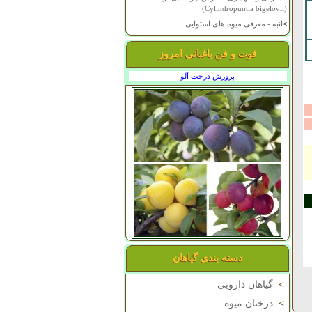
(Cylindropuntia bigelovii)
>
انبه - معرفی میوه های استوایی
فوت و فن باغبانی امروز
پرورش درخت آلو
دسته بندی گیاهان
>
گیاهان دارویی
>
درختان میوه