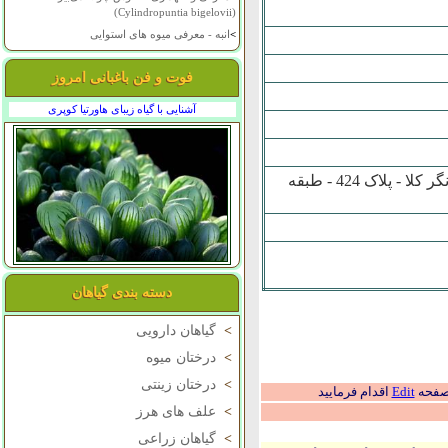
(Cylindropuntia bigelovii)
>
انبه - معرفی میوه های استوایی
فوت و فن باغبانی امروز
آشنایی با گیاه زیبای هاورتیا کوپری
کمانگرکلا - روستاي هرازپي جنوبي - ندارد - کوچه صبا 18 - خيابان کمانگر کلا - پلاک 424 - طبقه
دسته بندی گیاهان
>
گیاهان دارویی
>
درختان میوه
>
درختان زینتی
 صفحه
Edit
اقدام فرمایید
>
علف های هرز
>
گیاهان زراعی