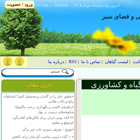
ورود / عضویت
امروز
۱۴۰۵ پنج شنبه ۱۵ مرداد
---
8/6/2026
---
٢١/٢/١٤٤٨
انی و فضای سبز
ایت
|
لیست گیاهان
|
تماس با ما
|
RSS
|
درباره ما
یاه و کشاورزی
آخرین مطالب
>
چطور خیار را در گلدان پرمحصول کنیم؟ اشتباهات
رایج و نکات طلایی
>
راهنمای کاشت و نگهداری درخت ماگنولیا؛
شکوفه‌های درشت در بهار
>
۷ گیاه بومی ایران برای بالکن‌های آفتاب‌گیر؛
کم‌توقع و مقاوم
>
هویج - معرفی سبزی جات غیر برگی
>
۱۰ گیاه دارویی مناسب آپارتمان برای کاهش