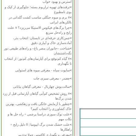
استرس و بهبود خواب
>
ترفندهای تهویه تراریوم بسته؛ جلوگیری از کپک و
بوی نامطبوع
>
۷ بری و میوه جنگلی مناسب کشت گلدانی در
بالکن‌های ایرانی
>
چرا برگ‌های فیکوس الاستیکا می‌ریزد؟ ۷ علت
رایج و راه‌حل سریع
>
چمن‌کاری حرفه‌ای در تابستان: انتخاب بذر،
آماده‌سازی خاک و آبیاری دقیق
>
شناخت «جانوران مضر باغ» و راه‌های طبیعی دور
نگه‌داشتنشان
>
۷ گیاه کم‌توقع برای آپارتمان‌های کم‌نور؛ از انتخاب
تا نگهداری
>
ساپوت سیاه - معرفی میوه های استوایی
>
چغندر - معرفی سبزی جات
>
سالت‌بوش چهاربال - معرفی گیاهان بیابانی
>
۷ روش تشخیص کم‌آبی گیاهان آپارتمانی قبل از زرد
شدن برگ‌ها
>
چطور با آزمایش خانگی بافت و زهکشی، بهترین
خاک کشاورزی را انتخاب کنیم؟
>
علت نوک سوزی دراسنا پرچمی + راه حل ها و
نکات مهم
>
علت خشک شدن برگ ایپومیا | 8 دلیل رایج +
راهکارها
>
معرفی و نگهداری کاکتوس چولا تدی‌بیر