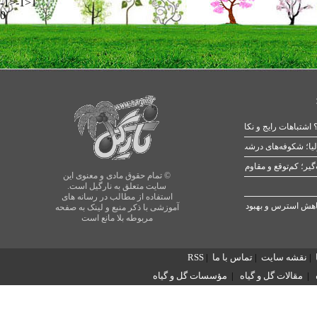
-1>-1>1
0
 اشتباهات رایج و نکات طلایی
یا؛ شکوفه‌های درشت در بهار
© تمام حقوق مادی و معنوی این
سایت متعلق به نارگیل است.
استفاده از مطالب در رسانه های
آموزشی با ذکر منبع و لینک به صفحه
مربوطه بلا مانع است
|
نقشه سایت
|
تماس با ما
|
RSS
|
مقالات گل و گیاه
|
مؤسسات گل و گیاه