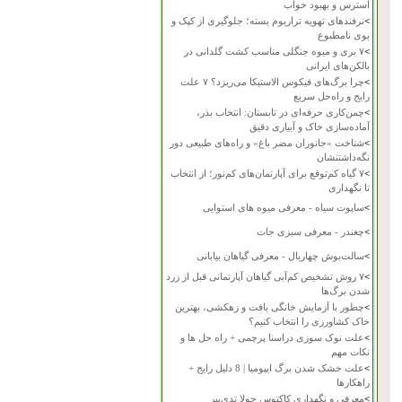
استرس و بهبود خواب
>
ترفندهای تهویه تراریوم بسته؛ جلوگیری از کپک و
بوی نامطبوع
>
۷ بری و میوه جنگلی مناسب کشت گلدانی در
بالکن‌های ایرانی
>
چرا برگ‌های فیکوس الاستیکا می‌ریزد؟ ۷ علت
رایج و راه‌حل سریع
>
چمن‌کاری حرفه‌ای در تابستان: انتخاب بذر،
آماده‌سازی خاک و آبیاری دقیق
>
شناخت «جانوران مضر باغ» و راه‌های طبیعی دور
نگه‌داشتنشان
>
۷ گیاه کم‌توقع برای آپارتمان‌های کم‌نور؛ از انتخاب
تا نگهداری
>
ساپوت سیاه - معرفی میوه های استوایی
>
چغندر - معرفی سبزی جات
>
سالت‌بوش چهاربال - معرفی گیاهان بیابانی
>
۷ روش تشخیص کم‌آبی گیاهان آپارتمانی قبل از زرد
شدن برگ‌ها
>
چطور با آزمایش خانگی بافت و زهکشی، بهترین
خاک کشاورزی را انتخاب کنیم؟
>
علت نوک سوزی دراسنا پرچمی + راه حل ها و
نکات مهم
>
علت خشک شدن برگ ایپومیا | 8 دلیل رایج +
راهکارها
>
معرفی و نگهداری کاکتوس چولا تدی‌بیر