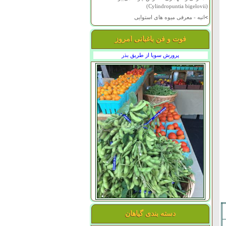
(Cylindropuntia bigelovii)
>
انبه - معرفی میوه های استوایی
فوت و فن باغبانی امروز
پرورش سویا از طریق بذر
دسته بندی گیاهان