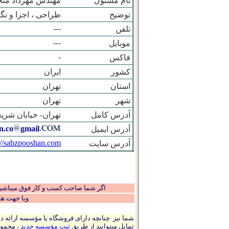
نام مسئول
مهندس مهرداد مت
توضیح
طراحی ، اجرا و ن
---
تلفن
---
موبایل
-
فاکس
کشور
ایران
استان
تهران
شهر
تهران
آدرس کامل
تهران- خیابان شریعت
n.co
gmail
آدرس ایمیل
://sabzpooshan.com
آدرس سایت
اگر شما صاحب کسب و کار فوق میباشید و
ویا جهت ه
شما نیز چنانچه دارای فروشگاه یا مؤسسه ارائه ده
تمایل میتوانید از طریق
ثبت مؤسسه جدید
، مجموع