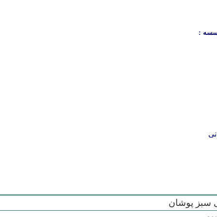
سسه :
نی
سبز پوشان