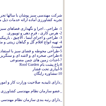
شرکت مهندسی سبز پوشان با سالها تجربه 
تجربه کشاورزی آماده ارائه خدمات ذیل م
1- طراحی ، اجرا و نگهداری فضاهای سبز، آپارتمانی ، مسکونی ، اداری ...
2- هرس کاری ، فرم دهی و توپیوری.
3- طراحی و اجرای آبنما ، آلاچیق ، باربیکیو ، برکه و تراریوم.
4- تهیه انواع اقلام گل و گیاهان زینتی و مثمر ، درخت و درختچه ، بذور و چمن ، سموم گیاهی ،
قیمت).
5-طراحی محوطه و فضای سبز با استفاده ازنرم افزارهای سه بعدیReal time
6-طراحی صخره ای و لاشه ای و سنگریزه های رنگی Rock Garden
7-احداث زمین های چمن مصنوعی
8-باغ پشت بام Roof Garden
9-آبیاری تحت فشار
10-مشاوره رایگان
_دارای تاییدیه صلاحیت وزارت کار و امور
_عضو سازمان نظام مهندسی کشاورزی ا
_دارای رتبه بندی سازمان نظام مهندسی