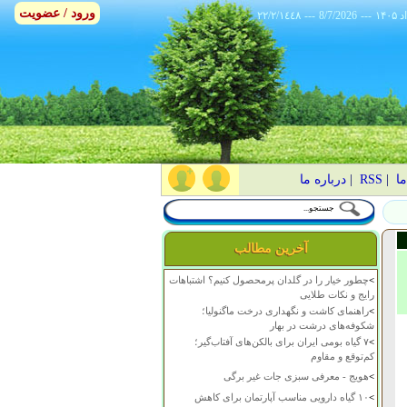
ورود / عضویت
٢٢/٢/١٤٤٨
---
8/7/2026
---
ما
|
RSS
|
درباره ما
آخرین مطالب
>
چطور خیار را در گلدان پرمحصول کنیم؟ اشتباهات
رایج و نکات طلایی
>
راهنمای کاشت و نگهداری درخت ماگنولیا؛
شکوفه‌های درشت در بهار
>
۷ گیاه بومی ایران برای بالکن‌های آفتاب‌گیر؛
کم‌توقع و مقاوم
>
هویج - معرفی سبزی جات غیر برگی
>
۱۰ گیاه دارویی مناسب آپارتمان برای کاهش