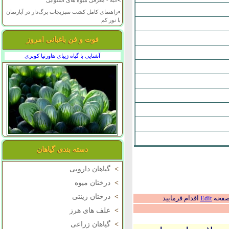
>
انبه - معرفی میوه های استوایی
>
راهنمای کامل کشت سبزیجات برگ‌دار در آپارتمان
با نور کم
فوت و فن باغبانی امروز
آشنایی با گیاه زیبای هاورتیا کوپری
دسته بندی گیاهان
>
گیاهان دارویی
>
درختان میوه
>
درختان زینتی
 صفحه
Edit
اقدام فرمایید
>
علف های هرز
>
گیاهان زراعی