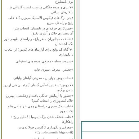
بوی نامطبوع
>
۷ بری و میوه جنگلی مناسب کشت گلدانی در
بالکن‌های ایرانی
>
چرا برگ‌های فیکوس الاستیکا می‌ریزد؟ ۷ علت
رایج و راه‌حل سریع
>
چمن‌کاری حرفه‌ای در تابستان: انتخاب بذر،
آماده‌سازی خاک و آبیاری دقیق
>
شناخت «جانوران مضر باغ» و راه‌های طبیعی دور
نگه‌داشتنشان
>
۷ گیاه کم‌توقع برای آپارتمان‌های کم‌نور؛ از انتخاب
تا نگهداری
>
ساپوت سیاه - معرفی میوه های استوایی
>
چغندر - معرفی سبزی جات
>
سالت‌بوش چهاربال - معرفی گیاهان بیابانی
>
۷ روش تشخیص کم‌آبی گیاهان آپارتمانی قبل از زرد
شدن برگ‌ها
>
چطور با آزمایش خانگی بافت و زهکشی، بهترین
خاک کشاورزی را انتخاب کنیم؟
>
علت نوک سوزی دراسنا پرچمی + راه حل ها و
نکات مهم
>
علت خشک شدن برگ ایپومیا | 8 دلیل رایج +
راهکارها
>
معرفی و نگهداری کاکتوس چولا تدی‌بیر
(Cylindropuntia bigelovii)