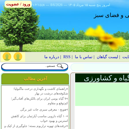
ورود / عضویت
امروز
۱۴۰۵ پنج شنبه ۱۵ مرداد
---
8/6/2026
---
٢١/٢/١٤٤٨
انی و فضای سبز
ایت
|
لیست گیاهان
|
تماس با ما
|
RSS
|
درباره ما
یاه و کشاورزی
آخرین مطالب
>
راهنمای کاشت و نگهداری درخت ماگنولیا؛
شکوفه‌های درشت در بهار
>
۷ گیاه بومی ایران برای بالکن‌های آفتاب‌گیر؛
کم‌توقع و مقاوم
>
هویج - معرفی سبزی جات غیر برگی
>
۱۰ گیاه دارویی مناسب آپارتمان برای کاهش
استرس و بهبود خواب
>
ترفندهای تهویه تراریوم بسته؛ جلوگیری از کپک و