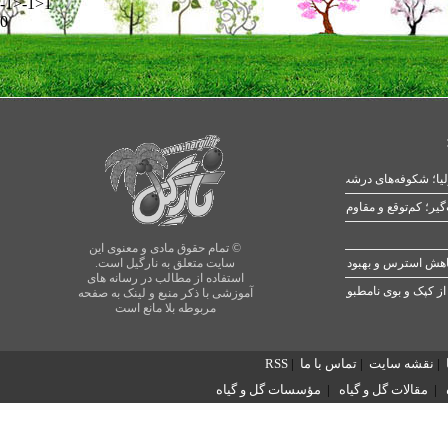
-1>-1>1
0
یا؛ شکوفه‌های درشت در بهار
© تمام حقوق مادی و معنوی این
سایت متعلق به نارگیل است.
استفاده از مطالب در رسانه های
از کپک و بوی نامطبوع
آموزشی با ذکر منبع و لینک به صفحه
مربوطه بلا مانع است
|
نقشه سایت
|
تماس با ما
|
RSS
|
مقالات گل و گیاه
|
مؤسسات گل و گیاه