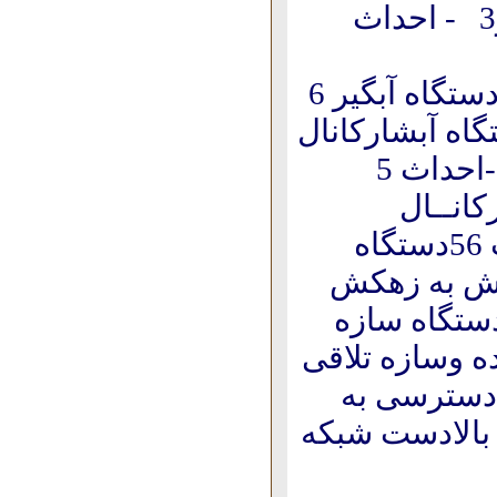
2 -احداث زهکش سیلاب بربه طول 25 کیلومتر3 - احداث
4 - زهكش انحرافی 14 کیلومتر 5 -احداث 113 دستگاه آبگیر 6
ستگاه آببندبتنی 7 - احداث 23 دستگاه آبشارکانال
8 -احداث 20دستگاه سرریزجانبی با هرزآبرو 9 -احداث 5
11 - احداث 16 دستگاه زیرگذرجاده 12 - احداث 56دستگاه
 تخلیه زهکش به زهکش
حداث 6دستگاه تعدیل کننده 15 -احداث8 دستگاه سازه
ل عابرپیاده وسازه تلاقی
1 - آسفالت راه دسترسی به
کاری اراضی بالادست شبکه