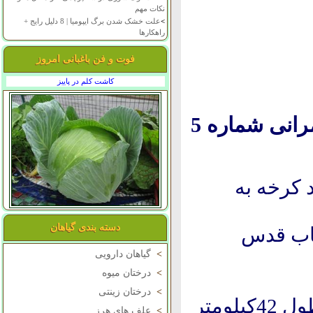
نکات مهم
>
علت خشک شدن برگ ایپومیا | 8 دلیل رایج +
راهکارها
فوت و فن باغبانی امروز
کاشت کلم در پاییز
پروژه احداث شبکه آبیاری وزهکشی واحد عمرانی شماره 5
کرخه به
دسته بندی گیاهان
اب قدس
>
گیاهان دارویی
>
درختان میوه
>
درختان زینتی
شرح پروژه :-1 احداث کانال درجه یک ودو به طول 42کیلومتر
>
علف های هرز