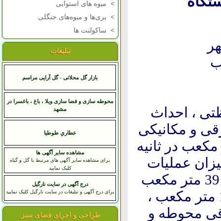
تگاه
>
میوه های استوایی
>
بری‌ها و میوه‌های جنگلی
>
ساکولنت ها
تبلیغات
آب
بازار گل محلاتی - گل آرایی مراسم
محوطه سازی و فضا سازی ویلا ، باغ ، باغسرا در
تی ، احداث
مشهد
قی و مکانیکی
عطاري طوطيا
از رودخانه کارون با دبی 40 متر مکعب در ثانیه
مشاهده سایر آگهی ها
اری جفیر ،میزان عملیات
برای مشاهده سایر آگهی های مرتبط با گل و گیاه
کلیک نمایید
خاکی 53530 مترمکعب ،خاکریزی و تونان 39125 متر مکعب
درج آگهی در سایت نارگیل
،آرماتور بندی 30/000 کیلوگرم ،بتن ریزی 1100 متر مکعب ،
برای درج آگهی و تبلیغات در سایت نارگیل کلیک نمایید
ای برقی محوطه و
طراحی و اجرای فضای سبز