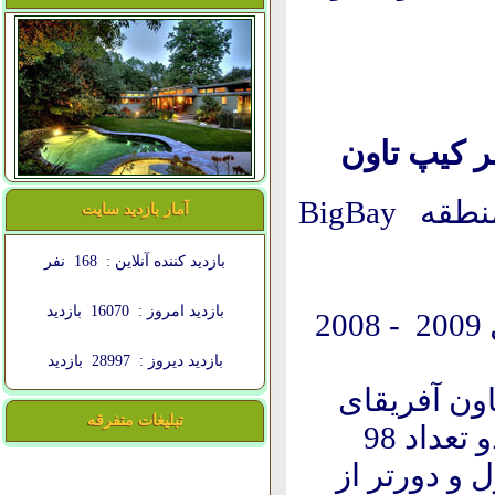
ر کیپ تاون
 BigBay
آمار بازدید سایت
بازدید کننده آنلاین :
168
نفر
بازدید امروز :
16070
بازدید
سال اجراء : سال 1387-1388 شمسی سال 2009 - 2008
بازدید دیروز :
28997
بازدید
ون آفریقای
تبلیغات متفرقه
جنوبی ، در فاز اول 28 واحد آپارتمان و در فاز دو تعداد 98
 و دورتر از