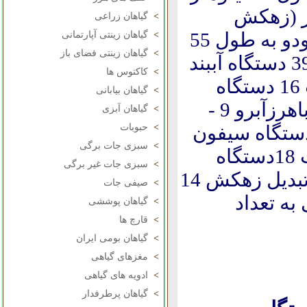
بربه طول 28 کیلومتر (زهکش
>
گیاهان زراعی
اصلی ) 3 - احداث زهکش درجه یک ودو به طول 55
>
گیاهان زینتی آپارتمانی
>
گیاهان زینتی فضای باز
کیلومتر 4 - احداث 77 دستگاه آبگیر 5 -احداث 39 دستگاه آببند
>
کاکتوس ها
بتنی 6 - احداث3 دستگاه آببندبا آمیل 7 - احداث 16 دستگاه
>
گیاهان بیابانی
آبشارکانال 8 -احداث 13 دستگاه سرریزجانبی باهرزآبرو 9 -
>
گیاهان آبزی
 4دستگاه زیرگذرتقاطعی 10 -احداث 2 دستگاه سیفون
>
حبوبات
>
سبزی جات برگی
11 -احداث 37 دستگاه آبشارزهکش 12 -احداث 18دستگاه
>
سبزی جات غیر برگی
تخلیه زهکش به زهکش 13 -احداث 12دستگاه تبدیل زهکش 14
>
صیفی جات
به تعداد
>
گیاهان پوششی
>
قارچ ها
>
گیاهان بومی ایران
>
مغزهای گیاهی
>
ادویه های گیاهی
>
گیاهان پرطرفدار