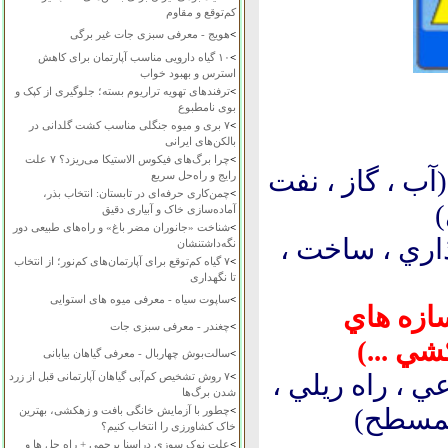
کم‌توقع و مقاوم
>
هویج - معرفی سبزی جات غیر برگی
>
۱۰ گیاه دارویی مناسب آپارتمان برای کاهش
استرس و بهبود خواب
>
ترفندهای تهویه تراریوم بسته؛ جلوگیری از کپک و
بوی نامطبوع
>
۷ بری و میوه جنگلی مناسب کشت گلدانی در
بالکن‌های ایرانی
>
چرا برگ‌های فیکوس الاستیکا می‌ریزد؟ ۷ علت
ب ، گاز ، نفت
رایج و راه‌حل سریع
>
چمن‌کاری حرفه‌ای در تابستان: انتخاب بذر،
)
آماده‌سازی خاک و آبیاری دقیق
>
شناخت «جانوران مضر باغ» و راه‌های طبیعی دور
اري ، ساخت ،
نگه‌داشتنشان
>
۷ گیاه کم‌توقع برای آپارتمان‌های کم‌نور؛ از انتخاب
تا نگهداری
>
ساپوت سیاه - معرفی میوه های استوایی
ازه هاي
>
چغندر - معرفی سبزی جات
شي ...)
>
سالت‌بوش چهاربال - معرفی گیاهان بیابانی
 ، راه ريلي ،
>
۷ روش تشخیص کم‌آبی گیاهان آپارتمانی قبل از زرد
شدن برگ‌ها
 همسطح)
>
چطور با آزمایش خانگی بافت و زهکشی، بهترین
خاک کشاورزی را انتخاب کنیم؟
>
علت نوک سوزی دراسنا پرچمی + راه حل ها و