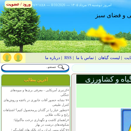
ورود / عضویت
امروز
۱۴۰۵ دوشنبه ۱۹ مرداد
---
8/10/2026
---
٢٥/٢/١٤٤٨
انی و فضای سبز
ایت
|
لیست گیاهان
|
تماس با ما
|
RSS
|
درباره ما
یاه و کشاورزی
آخرین مطالب
>
کرنبری آمریکایی - معرفی بری‌ها و میوه‌های
جنگلی
>
۷ نشانه حضور آفات جانوری در باغچه و روش‌های
کنترل طبیعی
>
چطور خیار را در گلدان پرمحصول کنیم؟ اشتباهات
رایج و نکات طلایی
>
راهنمای کاشت و نگهداری درخت ماگنولیا؛
شکوفه‌های درشت در بهار
>
۷ گیاه بومی ایران برای بالکن‌های آفتاب‌گیر؛