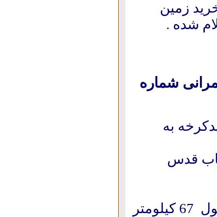
رید زمین
ام شده .
مرانی شماره
کرخه به
اب قدس
شرح پروژه :1 - احداث كانال درجه يك و دو بطول 67 كيلومتر