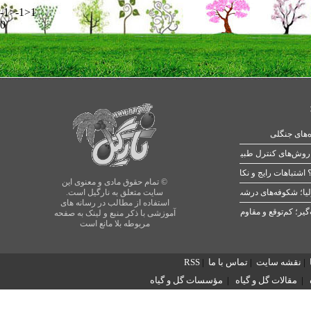
-1>-1>1
0
ه‌های جنگلی
 اشتباهات رایج و نکات طلایی
© تمام حقوق مادی و معنوی این
یا؛ شکوفه‌های درشت در بهار
سایت متعلق به نارگیل است.
استفاده از مطالب در رسانه های
آموزشی با ذکر منبع و لینک به صفحه
مربوطه بلا مانع است
|
نقشه سایت
|
تماس با ما
|
RSS
|
مقالات گل و گیاه
|
مؤسسات گل و گیاه