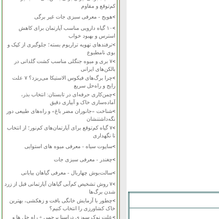
کم‌توقع و مقاوم
>
هویج - معرفی سبزی جات غیر برگی
>
۱۰ گیاه دارویی مناسب آپارتمان برای کاهش
استرس و بهبود خواب
>
ترفندهای تهویه تراریوم بسته؛ جلوگیری از کپک و
بوی نامطبوع
>
۷ بری و میوه جنگلی مناسب کشت گلدانی در
بالکن‌های ایرانی
>
چرا برگ‌های فیکوس الاستیکا می‌ریزد؟ ۷ علت
رایج و راه‌حل سریع
>
چمن‌کاری حرفه‌ای در تابستان: انتخاب بذر،
آماده‌سازی خاک و آبیاری دقیق
>
شناخت «جانوران مضر باغ» و راه‌های طبیعی دور
نگه‌داشتنشان
>
۷ گیاه کم‌توقع برای آپارتمان‌های کم‌نور؛ از انتخاب
تا نگهداری
>
ساپوت سیاه - معرفی میوه های استوایی
>
چغندر - معرفی سبزی جات
>
سالت‌بوش چهاربال - معرفی گیاهان بیابانی
>
۷ روش تشخیص کم‌آبی گیاهان آپارتمانی قبل از زرد
شدن برگ‌ها
>
چطور با آزمایش خانگی بافت و زهکشی، بهترین
خاک کشاورزی را انتخاب کنیم؟
>
علت نوک سوزی دراسنا پرچمی + راه حل ها و