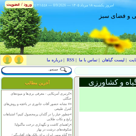
ورود / عضویت
امروز
۱۴۰۵ يکشنبه ۱۸ مرداد
---
8/9/2026
---
٢٤/٢/١٤٤٨
انی و فضای سبز
ایت
|
لیست گیاهان
|
تماس با ما
|
RSS
|
درباره ما
یاه و کشاورزی
آخرین مطالب
>
کرنبری آمریکایی - معرفی بری‌ها و میوه‌های
جنگلی
>
۷ نشانه حضور آفات جانوری در باغچه و روش‌های
کنترل طبیعی
>
چطور خیار را در گلدان پرمحصول کنیم؟ اشتباهات
رایج و نکات طلایی
>
راهنمای کاشت و نگهداری درخت ماگنولیا؛
شکوفه‌های درشت در بهار
>
۷ گیاه بومی ایران برای بالکن‌های آفتاب‌گیر؛