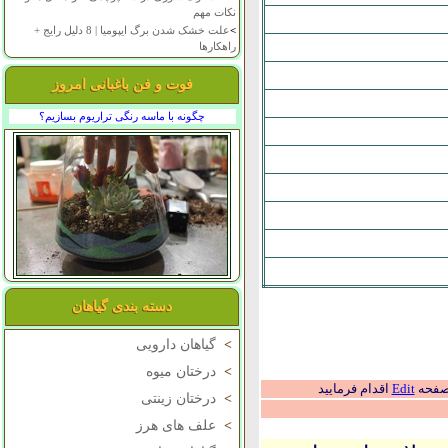
نکات مهم
>
علت خشک شدن برگ ایپومیا | 8 دلیل رایج +
راهکارها
فوت و فن باغبانی امروز
چگونه با ماسه رنگی تراریوم بسازیم؟
دسته بندی گیاهان
>
گیاهان دارویی
>
درختان میوه
 صفحه
Edit
اقدام فرمایید
>
درختان زینتی
>
علف های هرز