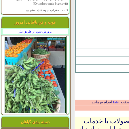
(Cylindropuntia bigelovii)
>
انبه - معرفی میوه های استوایی
فوت و فن باغبانی امروز
پرورش سویا از طریق بذر
 صفحه
Edit
اقدام فرمایید
حصولات یا خدمات
دسته بندی گیاهان