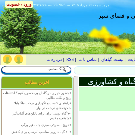
ورود / عضویت
امروز
۱۴۰۵ جمعه ۱۶ مرداد
---
8/7/2026
---
٢٢/٢/١٤٤٨
انی و فضای سبز
ایت
|
لیست گیاهان
|
تماس با ما
|
RSS
|
درباره ما
یاه و کشاورزی
آخرین مطالب
>
چطور خیار را در گلدان پرمحصول کنیم؟ اشتباهات
رایج و نکات طلایی
>
راهنمای کاشت و نگهداری درخت ماگنولیا؛
شکوفه‌های درشت در بهار
>
۷ گیاه بومی ایران برای بالکن‌های آفتاب‌گیر؛
کم‌توقع و مقاوم
>
هویج - معرفی سبزی جات غیر برگی
>
۱۰ گیاه دارویی مناسب آپارتمان برای کاهش