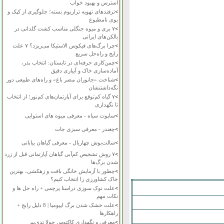
استرس و بهبود خواب
>
ترفندهای تهویه تراریوم بسته؛ جلوگیری از کپک و
بوی نامطبوع
>
۷ بری و میوه جنگلی مناسب کشت گلدانی در
بالکن‌های ایرانی
>
چرا برگ‌های فیکوس الاستیکا می‌ریزد؟ ۷ علت
رایج و راه‌حل سریع
>
چمن‌کاری حرفه‌ای در تابستان: انتخاب بذر،
آماده‌سازی خاک و آبیاری دقیق
>
شناخت «جانوران مضر باغ» و راه‌های طبیعی دور
نگه‌داشتنشان
>
۷ گیاه کم‌توقع برای آپارتمان‌های کم‌نور؛ از انتخاب
تا نگهداری
>
ساپوت سیاه - معرفی میوه های استوایی
>
چغندر - معرفی سبزی جات
>
سالت‌بوش چهاربال - معرفی گیاهان بیابانی
>
۷ روش تشخیص کم‌آبی گیاهان آپارتمانی قبل از زرد
شدن برگ‌ها
>
چطور با آزمایش خانگی بافت و زهکشی، بهترین
خاک کشاورزی را انتخاب کنیم؟
>
علت نوک سوزی دراسنا پرچمی + راه حل ها و
نکات مهم
>
علت خشک شدن برگ ایپومیا | 8 دلیل رایج +
راهکارها
>
معرفی و نگهداری کاکتوس چولا تدی‌بیر