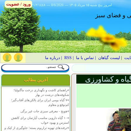
ورود / عضویت
امروز
۱۴۰۵ پنج شنبه ۱۵ مرداد
---
8/6/2026
---
٢١/٢/١٤٤٨
انی و فضای سبز
ایت
|
لیست گیاهان
|
تماس با ما
|
RSS
|
درباره ما
یاه و کشاورزی
آخرین مطالب
>
راهنمای کاشت و نگهداری درخت ماگنولیا؛
شکوفه‌های درشت در بهار
>
۷ گیاه بومی ایران برای بالکن‌های آفتاب‌گیر؛
کم‌توقع و مقاوم
>
هویج - معرفی سبزی جات غیر برگی
>
۱۰ گیاه دارویی مناسب آپارتمان برای کاهش
استرس و بهبود خواب
>
ترفندهای تهویه تراریوم بسته؛ جلوگیری از کپک و