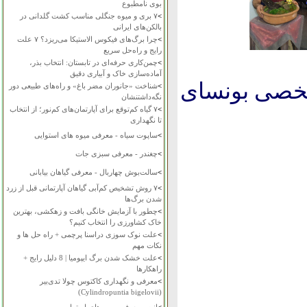
بوی نامطبوع
>
۷ بری و میوه جنگلی مناسب کشت گلدانی در
بالکن‌های ایرانی
>
چرا برگ‌های فیکوس الاستیکا می‌ریزد؟ ۷ علت
رایج و راه‌حل سریع
>
چمن‌کاری حرفه‌ای در تابستان: انتخاب بذر،
آماده‌سازی خاک و آبیاری دقیق
 تخصی بونسای
>
شناخت «جانوران مضر باغ» و راه‌های طبیعی دور
نگه‌داشتنشان
>
۷ گیاه کم‌توقع برای آپارتمان‌های کم‌نور؛ از انتخاب
تا نگهداری
>
ساپوت سیاه - معرفی میوه های استوایی
>
چغندر - معرفی سبزی جات
>
سالت‌بوش چهاربال - معرفی گیاهان بیابانی
>
۷ روش تشخیص کم‌آبی گیاهان آپارتمانی قبل از زرد
شدن برگ‌ها
>
چطور با آزمایش خانگی بافت و زهکشی، بهترین
خاک کشاورزی را انتخاب کنیم؟
>
علت نوک سوزی دراسنا پرچمی + راه حل ها و
نکات مهم
>
علت خشک شدن برگ ایپومیا | 8 دلیل رایج +
راهکارها
>
معرفی و نگهداری کاکتوس چولا تدی‌بیر
(Cylindropuntia bigelovii)