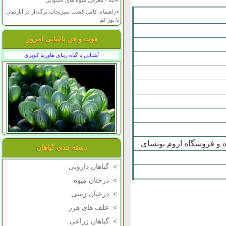
>
انبه - معرفی میوه های استوایی
>
راهنمای کامل کشت سبزیجات برگ‌دار در آپارتمان
با نور کم
فوت و فن باغبانی امروز
آشنایی با گیاه زیبای هاورتیا کوپری
دسته بندی گیاهان
>
گیاهان دارویی
>
درختان میوه
>
درختان زینتی
>
علف های هرز
>
گیاهان زراعی