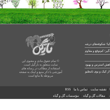
-1>-1>1
0
یا؛ شکوفه‌های درشت در بهار
© تمام حقوق مادی و معنوی این
سایت متعلق به نارگیل است.
استفاده از مطالب در رسانه های
از کپک و بوی نامطبوع
آموزشی با ذکر منبع و لینک به صفحه
مربوطه بلا مانع است
|
نقشه سایت
|
تماس با ما
|
RSS
|
مقالات گل و گیاه
|
مؤسسات گل و گیاه