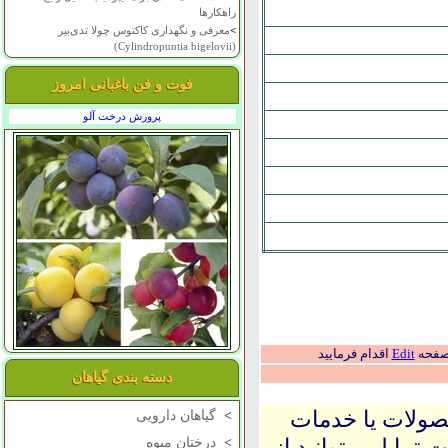
راهکارها
>
معرفی و نگهداری کاکتوس چولا تدی‌بیر
(Cylindropuntia bigelovii)
فوت و فن باغبانی امروز
پرورش درخت آلو
 صفحه
Edit
اقدام فرمایید
دسته بندی گیاهان
حصولات یا خدمات
>
گیاهان دارویی
 تمایل میتوانید از
>
درختان میوه