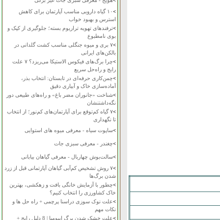
>
هویج - معرفی سبزی جات غیر برگی
>
۱۰ گیاه دارویی مناسب آپارتمان برای کاهش
استرس و بهبود خواب
>
ترفندهای تهویه تراریوم بسته؛ جلوگیری از کپک و
بوی نامطبوع
>
۷ بری و میوه جنگلی مناسب کشت گلدانی در
بالکن‌های ایرانی
>
چرا برگ‌های فیکوس الاستیکا می‌ریزد؟ ۷ علت
رایج و راه‌حل سریع
>
چمن‌کاری حرفه‌ای در تابستان: انتخاب بذر،
آماده‌سازی خاک و آبیاری دقیق
>
شناخت «جانوران مضر باغ» و راه‌های طبیعی دور
نگه‌داشتنشان
>
۷ گیاه کم‌توقع برای آپارتمان‌های کم‌نور؛ از انتخاب
تا نگهداری
>
ساپوت سیاه - معرفی میوه های استوایی
>
چغندر - معرفی سبزی جات
>
سالت‌بوش چهاربال - معرفی گیاهان بیابانی
>
۷ روش تشخیص کم‌آبی گیاهان آپارتمانی قبل از زرد
شدن برگ‌ها
>
چطور با آزمایش خانگی بافت و زهکشی، بهترین
خاک کشاورزی را انتخاب کنیم؟
>
علت نوک سوزی دراسنا پرچمی + راه حل ها و
نکات مهم
>
علت خشک شدن برگ ایپومیا | 8 دلیل رایج +