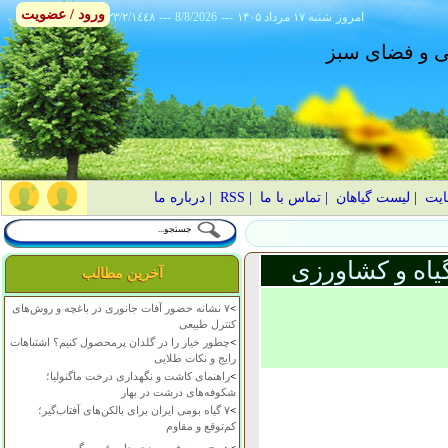
ورود / عضویت
امروز
۱۴۰۵ شنبه ۱۷ مرداد
---
8/8/2026
---
٢٣/٢/١٤٤٨
انی و فضای سبز
ایت
|
لیست گیاهان
|
تماس با ما
|
RSS
|
درباره ما
یاه و کشاورزی
آخرین مطالب
>
۷ نشانه حضور آفات جانوری در باغچه و روش‌های
کنترل طبیعی
>
چطور خیار را در گلدان پرمحصول کنیم؟ اشتباهات
رایج و نکات طلایی
>
راهنمای کاشت و نگهداری درخت ماگنولیا؛
شکوفه‌های درشت در بهار
>
۷ گیاه بومی ایران برای بالکن‌های آفتاب‌گیر؛
کم‌توقع و مقاوم