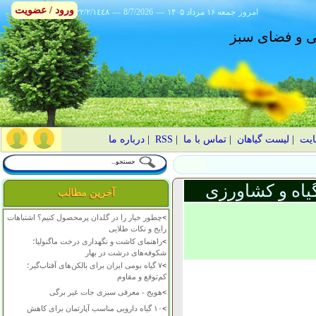
ورود / عضویت
امروز
۱۴۰۵ جمعه ۱۶ مرداد
---
8/7/2026
---
٢٢/٢/١٤٤٨
انی و فضای سبز
ایت
|
لیست گیاهان
|
تماس با ما
|
RSS
|
درباره ما
یاه و کشاورزی
آخرین مطالب
>
چطور خیار را در گلدان پرمحصول کنیم؟ اشتباهات
رایج و نکات طلایی
>
راهنمای کاشت و نگهداری درخت ماگنولیا؛
شکوفه‌های درشت در بهار
>
۷ گیاه بومی ایران برای بالکن‌های آفتاب‌گیر؛
کم‌توقع و مقاوم
>
هویج - معرفی سبزی جات غیر برگی
>
۱۰ گیاه دارویی مناسب آپارتمان برای کاهش