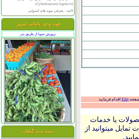
(Cylindropuntia bigelovii)
>
انبه - معرفی میوه های استوایی
فوت و فن باغبانی امروز
پرورش سویا از طریق بذر
 صفحه
Edit
اقدام فرمایید
حصولات یا خدمات
 تمایل میتوانید از
دسته بندی گیاهان
ایید.