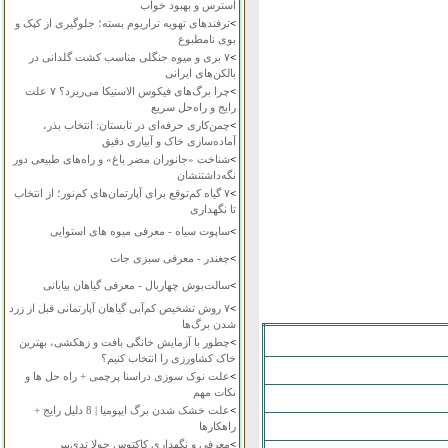
استرس و بهبود خواب
>
ترفندهای تهویه تراریوم بسته؛ جلوگیری از کپک و
بوی نامطبوع
>
۷ بری و میوه جنگلی مناسب کشت گلدانی در
بالکن‌های ایرانی
>
چرا برگ‌های فیکوس الاستیکا می‌ریزد؟ ۷ علت
رایج و راه‌حل سریع
>
چمن‌کاری حرفه‌ای در تابستان: انتخاب بذر،
آماده‌سازی خاک و آبیاری دقیق
>
شناخت «جانوران مضر باغ» و راه‌های طبیعی دور
نگه‌داشتنشان
>
۷ گیاه کم‌توقع برای آپارتمان‌های کم‌نور؛ از انتخاب
تا نگهداری
>
ساپوت سیاه - معرفی میوه های استوایی
>
چغندر - معرفی سبزی جات
>
سالت‌بوش چهاربال - معرفی گیاهان بیابانی
>
۷ روش تشخیص کم‌آبی گیاهان آپارتمانی قبل از زرد
شدن برگ‌ها
>
چطور با آزمایش خانگی بافت و زهکشی، بهترین
خاک کشاورزی را انتخاب کنیم؟
>
علت نوک سوزی دراسنا پرچمی + راه حل ها و
نکات مهم
>
علت خشک شدن برگ ایپومیا | 8 دلیل رایج +
راهکارها
>
معرفی و نگهداری کاکتوس چولا تدی‌بیر