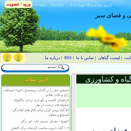
ورود / عضویت
امروز
۱۴۰۵ پنج شنبه ۱۵ مرداد
---
8/6/2026
---
٢١/٢/١٤٤٨
انی و فضای سبز
ایت
|
لیست گیاهان
|
تماس با ما
|
RSS
|
درباره ما
یاه و کشاورزی
آخرین مطالب
>
چطور خیار را در گلدان پرمحصول کنیم؟ اشتباهات
رایج و نکات طلایی
>
راهنمای کاشت و نگهداری درخت ماگنولیا؛
شکوفه‌های درشت در بهار
>
۷ گیاه بومی ایران برای بالکن‌های آفتاب‌گیر؛
کم‌توقع و مقاوم
>
هویج - معرفی سبزی جات غیر برگی
>
۱۰ گیاه دارویی مناسب آپارتمان برای کاهش