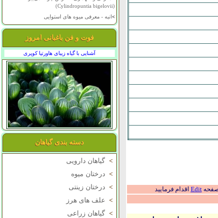
(Cylindropuntia bigelovii)
>
انبه - معرفی میوه های استوایی
فوت و فن باغبانی امروز
آشنایی با گیاه زیبای هاورتیا کوپری
دسته بندی گیاهان
>
گیاهان دارویی
>
درختان میوه
>
درختان زینتی
 صفحه
Edit
اقدام فرمایید
>
علف های هرز
>
گیاهان زراعی