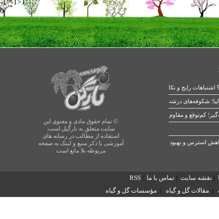
-1>-1>1
0
 اشتباهات رایج و نکات طلایی
یا؛ شکوفه‌های درشت در بهار
© تمام حقوق مادی و معنوی این
سایت متعلق به نارگیل است.
استفاده از مطالب در رسانه های
آموزشی با ذکر منبع و لینک به صفحه
مربوطه بلا مانع است
|
نقشه سایت
|
تماس با ما
|
RSS
|
مقالات گل و گیاه
|
مؤسسات گل و گیاه