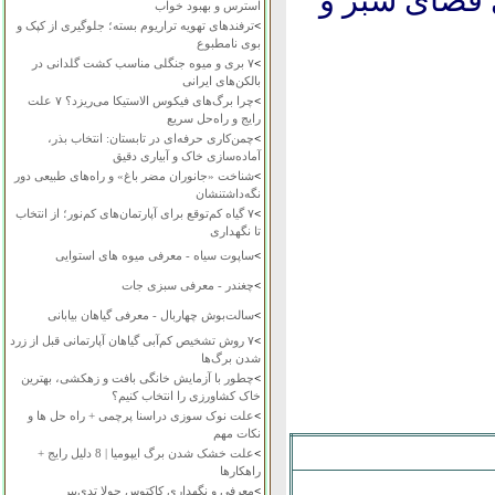
ی فضای سبز و
استرس و بهبود خواب
>
ترفندهای تهویه تراریوم بسته؛ جلوگیری از کپک و
بوی نامطبوع
>
۷ بری و میوه جنگلی مناسب کشت گلدانی در
بالکن‌های ایرانی
>
چرا برگ‌های فیکوس الاستیکا می‌ریزد؟ ۷ علت
رایج و راه‌حل سریع
>
چمن‌کاری حرفه‌ای در تابستان: انتخاب بذر،
آماده‌سازی خاک و آبیاری دقیق
>
شناخت «جانوران مضر باغ» و راه‌های طبیعی دور
نگه‌داشتنشان
>
۷ گیاه کم‌توقع برای آپارتمان‌های کم‌نور؛ از انتخاب
تا نگهداری
>
ساپوت سیاه - معرفی میوه های استوایی
>
چغندر - معرفی سبزی جات
>
سالت‌بوش چهاربال - معرفی گیاهان بیابانی
>
۷ روش تشخیص کم‌آبی گیاهان آپارتمانی قبل از زرد
شدن برگ‌ها
>
چطور با آزمایش خانگی بافت و زهکشی، بهترین
خاک کشاورزی را انتخاب کنیم؟
>
علت نوک سوزی دراسنا پرچمی + راه حل ها و
نکات مهم
>
علت خشک شدن برگ ایپومیا | 8 دلیل رایج +
راهکارها
>
معرفی و نگهداری کاکتوس چولا تدی‌بیر