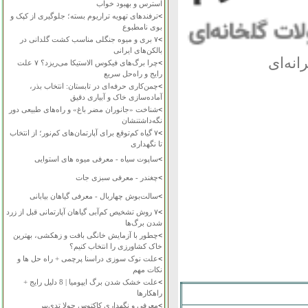
استرس و بهبود خواب
>
ترفندهای تهویه تراریوم بسته؛ جلوگیری از کپک و
بوی نامطبوع
>
۷ بری و میوه جنگلی مناسب کشت گلدانی در
بالکن‌های ایرانی
نه‌ای
>
چرا برگ‌های فیکوس الاستیکا می‌ریزد؟ ۷ علت
رایج و راه‌حل سریع
>
چمن‌کاری حرفه‌ای در تابستان: انتخاب بذر،
آماده‌سازی خاک و آبیاری دقیق
>
شناخت «جانوران مضر باغ» و راه‌های طبیعی دور
نگه‌داشتنشان
>
۷ گیاه کم‌توقع برای آپارتمان‌های کم‌نور؛ از انتخاب
تا نگهداری
>
ساپوت سیاه - معرفی میوه های استوایی
>
چغندر - معرفی سبزی جات
>
سالت‌بوش چهاربال - معرفی گیاهان بیابانی
>
۷ روش تشخیص کم‌آبی گیاهان آپارتمانی قبل از زرد
شدن برگ‌ها
>
چطور با آزمایش خانگی بافت و زهکشی، بهترین
خاک کشاورزی را انتخاب کنیم؟
>
علت نوک سوزی دراسنا پرچمی + راه حل ها و
نکات مهم
>
علت خشک شدن برگ ایپومیا | 8 دلیل رایج +
راهکارها
>
معرفی و نگهداری کاکتوس چولا تدی‌بیر