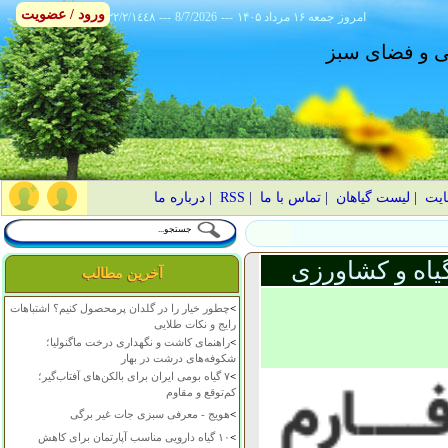
ورود / عضویت
امروز
۱۴۰۵ جمعه ۱۶ مرداد
---
8/7/2026
---
٢٢/٢/١٤٤٨
انی و فضای سبز
ایت
|
لیست گیاهان
|
تماس با ما
|
RSS
|
درباره ما
یاه و کشاورزی
آخرین مطالب
>
چطور خیار را در گلدان پرمحصول کنیم؟ اشتباهات
رایج و نکات طلایی
>
راهنمای کاشت و نگهداری درخت ماگنولیا؛
شکوفه‌های درشت در بهار
>
۷ گیاه بومی ایران برای بالکن‌های آفتاب‌گیر؛
کم‌توقع و مقاوم
>
هویج - معرفی سبزی جات غیر برگی
>
۱۰ گیاه دارویی مناسب آپارتمان برای کاهش