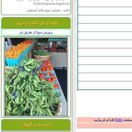
(Cylindropuntia bigelovii)
>
انبه - معرفی میوه های استوایی
فوت و فن باغبانی امروز
پرورش سویا از طریق بذر
 صفحه
Edit
اقدام فرمایید
دسته بندی گیاهان