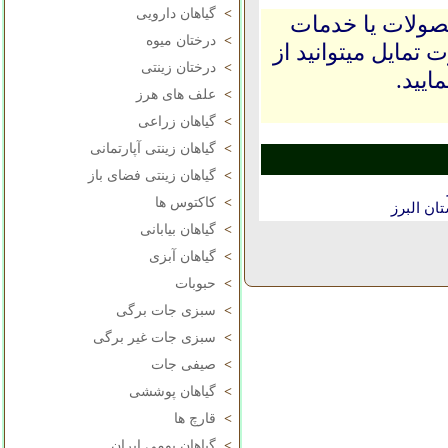
>
گیاهان دارویی
حصولات یا خدمات
>
درختان میوه
 تمایل میتوانید از
>
درختان زینتی
ایید.
>
علف های هرز
>
گیاهان زراعی
>
گیاهان زینتی آپارتمانی
>
گیاهان زینتی فضای باز
>
کاکتوس ها
ان البرز
>
گیاهان بیابانی
>
گیاهان آبزی
>
حبوبات
>
سبزی جات برگی
>
سبزی جات غیر برگی
>
صیفی جات
>
گیاهان پوششی
>
قارچ ها
>
گیاهان بومی ایران