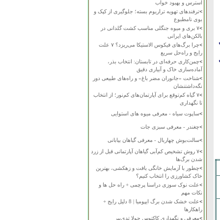
استرس و بهبود خواب
>
ترفندهای تهویه تراریوم بسته؛ جلوگیری از کپک و
بوی نامطبوع
>
۷ بری و میوه جنگلی مناسب کشت گلدانی در
بالکن‌های ایرانی
>
چرا برگ‌های فیکوس الاستیکا می‌ریزد؟ ۷ علت
رایج و راه‌حل سریع
>
چمن‌کاری حرفه‌ای در تابستان: انتخاب بذر،
آماده‌سازی خاک و آبیاری دقیق
>
شناخت «جانوران مضر باغ» و راه‌های طبیعی دور
نگه‌داشتنشان
>
۷ گیاه کم‌توقع برای آپارتمان‌های کم‌نور؛ از انتخاب
تا نگهداری
>
ساپوت سیاه - معرفی میوه های استوایی
>
چغندر - معرفی سبزی جات
>
سالت‌بوش چهاربال - معرفی گیاهان بیابانی
>
۷ روش تشخیص کم‌آبی گیاهان آپارتمانی قبل از زرد
شدن برگ‌ها
>
چطور با آزمایش خانگی بافت و زهکشی، بهترین
خاک کشاورزی را انتخاب کنیم؟
>
علت نوک سوزی دراسنا پرچمی + راه حل ها و
نکات مهم
>
علت خشک شدن برگ ایپومیا | 8 دلیل رایج +
راهکارها
>
معرفی و نگهداری کاکتوس چولا تدی‌بیر