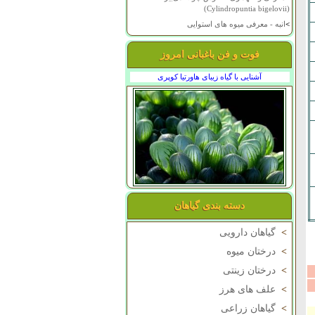
(Cylindropuntia bigelovii)
>
انبه - معرفی میوه های استوایی
فوت و فن باغبانی امروز
آشنایی با گیاه زیبای هاورتیا کوپری
دسته بندی گیاهان
>
گیاهان دارویی
>
درختان میوه
>
درختان زینتی
>
علف های هرز
>
گیاهان زراعی