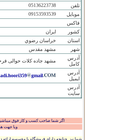
05136223738
تلفن
09153593539
موبایل
فاکس
کشور
ایران
استان
خراسان رضوي
شهر
مشهد مقدس
آدرس
مشهد جاده کلات حوالی فرخ
کامل
آدرس
adi.hoori359
gmail
ایمیل
آدرس
سایت
اگر شما صاحب کسب و کار فوق میباشید و
ویا جهت ه
شما نیز چنانچه دارای فروشگاه یا مؤسسه ارائه ده