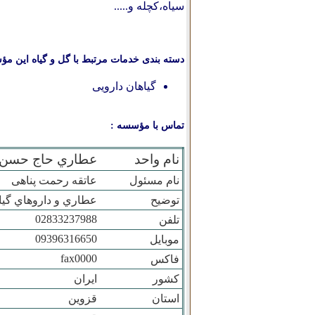
سیاه،کچله و.....
دسته بندی خدمات مرتبط با گل و گیاه این مؤ
گیاهان دارویی
تماس با مؤسسه :
نام واحد
عطاري حاج حسن ر
نام مسئول
عاتقه رحمت پناهی
توضیح
عطاري و داروهاي گي
02833237988
تلفن
09396316650
موبایل
fax0000
فاکس
کشور
ایران
استان
قزوين