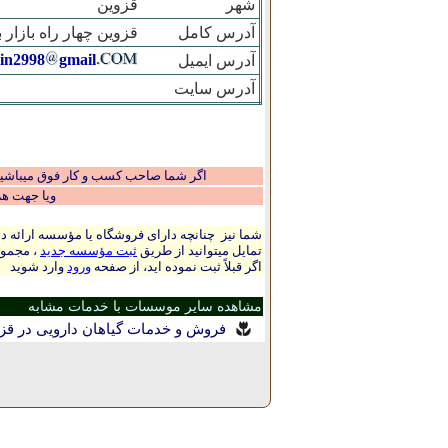
شهر
قزوين
آدرس کامل
قزوين چهار راه بازار
in2998
gmail
آدرس ایمیل
آدرس سایت
اگر شما صاحب کسب و کار فوق میباشید و
ویا جهت ه
شما نیز چنانچه دارای فروشگاه یا مؤسسه ارائه ده
تمایل میتوانید از طریق
ثبت مؤسسه جدید
، مجموع
اگر قبلاً ثبت نموده اید، از صفحه
ورود
وارد شوید
مشاهده سایر موسسات با خدمات مشابه
فروش و خدمات گیاهان دارویی در قز