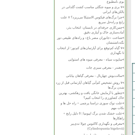
بوی نامطبوع
>
۷ بری و میوه جنگلی مناسب کشت گلدانی در
بالکن‌های ایرانی
>
چرا برگ‌های فیکوس الاستیکا می‌ریزد؟ ۷ علت
رایج و راه‌حل سریع
>
چمن‌کاری حرفه‌ای در تابستان: انتخاب بذر،
آماده‌سازی خاک و آبیاری دقیق
>
شناخت «جانوران مضر باغ» و راه‌های طبیعی دور
نگه‌داشتنشان
>
۷ گیاه کم‌توقع برای آپارتمان‌های کم‌نور؛ از انتخاب
تا نگهداری
>
ساپوت سیاه - معرفی میوه های استوایی
>
چغندر - معرفی سبزی جات
>
سالت‌بوش چهاربال - معرفی گیاهان بیابانی
>
۷ روش تشخیص کم‌آبی گیاهان آپارتمانی قبل از زرد
شدن برگ‌ها
>
چطور با آزمایش خانگی بافت و زهکشی، بهترین
خاک کشاورزی را انتخاب کنیم؟
>
علت نوک سوزی دراسنا پرچمی + راه حل ها و
نکات مهم
>
علت خشک شدن برگ ایپومیا | 8 دلیل رایج +
راهکارها
>
معرفی و نگهداری کاکتوس چولا تدی‌بیر
(Cylindropuntia bigelovii)