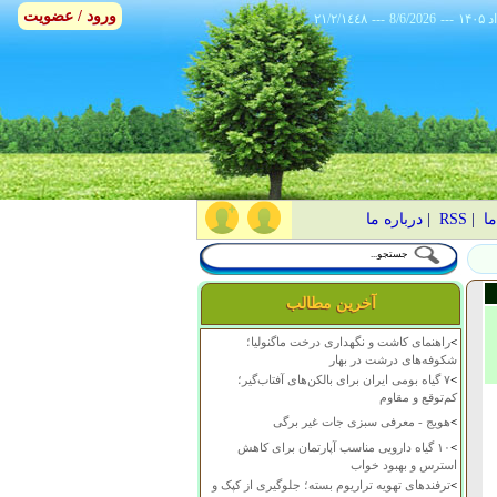
ورود / عضویت
٢١/٢/١٤٤٨
---
8/6/2026
---
ما
|
RSS
|
درباره ما
آخرین مطالب
>
راهنمای کاشت و نگهداری درخت ماگنولیا؛
شکوفه‌های درشت در بهار
>
۷ گیاه بومی ایران برای بالکن‌های آفتاب‌گیر؛
کم‌توقع و مقاوم
>
هویج - معرفی سبزی جات غیر برگی
>
۱۰ گیاه دارویی مناسب آپارتمان برای کاهش
استرس و بهبود خواب
>
ترفندهای تهویه تراریوم بسته؛ جلوگیری از کپک و