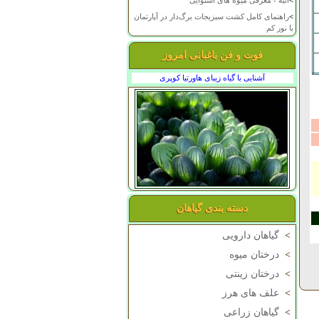
>
انبه - معرفی میوه های استوایی
>
راهنمای کامل کشت سبزیجات برگ‌دار در آپارتمان
با نور کم
فوت و فن باغبانی امروز
آشنایی با گیاه زیبای هاورتیا کوپری
دسته بندی گیاهان
>
گیاهان دارویی
>
درختان میوه
>
درختان زینتی
>
علف های هرز
>
گیاهان زراعی