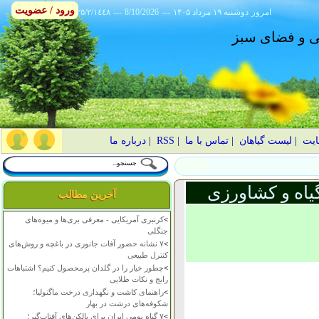
ورود / عضویت
امروز
۱۴۰۵ دوشنبه ۱۹ مرداد
---
8/10/2026
---
٢٥/٢/١٤٤٨
انی و فضای سبز
ایت
|
لیست گیاهان
|
تماس با ما
|
RSS
|
درباره ما
یاه و کشاورزی
آخرین مطالب
>
کرنبری آمریکایی - معرفی بری‌ها و میوه‌های
جنگلی
>
۷ نشانه حضور آفات جانوری در باغچه و روش‌های
کنترل طبیعی
>
چطور خیار را در گلدان پرمحصول کنیم؟ اشتباهات
رایج و نکات طلایی
>
راهنمای کاشت و نگهداری درخت ماگنولیا؛
شکوفه‌های درشت در بهار
>
۷ گیاه بومی ایران برای بالکن‌های آفتاب‌گیر؛