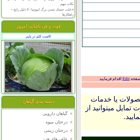
نکات مهم
>
علت خشک شدن برگ ایپومیا | 8 دلیل رایج +
راهکارها
فوت و فن باغبانی امروز
کاشت کلم در پاییز
 صفحه
Edit
اقدام فرمایید
حصولات یا خدمات
دسته بندی گیاهان
 تمایل میتوانید از
>
گیاهان دارویی
ایید.
>
درختان میوه
>
درختان زینتی
>
علف های هرز