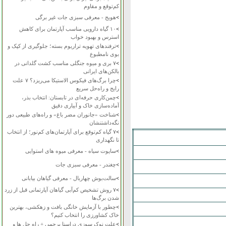
کم‌توقع و مقاوم
>
هویج - معرفی سبزی جات غیر برگی
>
۱۰ گیاه دارویی مناسب آپارتمان برای کاهش
استرس و بهبود خواب
>
ترفندهای تهویه تراریوم بسته؛ جلوگیری از کپک و
بوی نامطبوع
>
۷ بری و میوه جنگلی مناسب کشت گلدانی در
بالکن‌های ایرانی
>
چرا برگ‌های فیکوس الاستیکا می‌ریزد؟ ۷ علت
رایج و راه‌حل سریع
>
چمن‌کاری حرفه‌ای در تابستان: انتخاب بذر،
آماده‌سازی خاک و آبیاری دقیق
>
شناخت «جانوران مضر باغ» و راه‌های طبیعی دور
نگه‌داشتنشان
>
۷ گیاه کم‌توقع برای آپارتمان‌های کم‌نور؛ از انتخاب
تا نگهداری
>
ساپوت سیاه - معرفی میوه های استوایی
>
چغندر - معرفی سبزی جات
>
سالت‌بوش چهاربال - معرفی گیاهان بیابانی
>
۷ روش تشخیص کم‌آبی گیاهان آپارتمانی قبل از زرد
شدن برگ‌ها
>
چطور با آزمایش خانگی بافت و زهکشی، بهترین
خاک کشاورزی را انتخاب کنیم؟
>
علت نوک سوزی دراسنا پرچمی + راه حل ها و