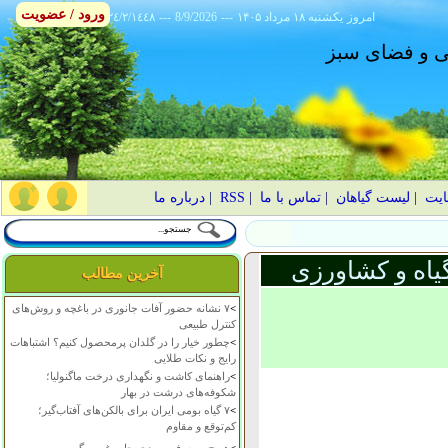
ورود / عضویت
امروز
۱۴۰۵ يکشنبه ۱۸ مرداد
---
8/9/2026
---
٢٤/٢/١٤٤٨
انی و فضای سبز
ایت
|
لیست گیاهان
|
تماس با ما
|
RSS
|
درباره ما
یاه و کشاورزی
آخرین مطالب
>
۷ نشانه حضور آفات جانوری در باغچه و روش‌های
کنترل طبیعی
>
چطور خیار را در گلدان پرمحصول کنیم؟ اشتباهات
رایج و نکات طلایی
>
راهنمای کاشت و نگهداری درخت ماگنولیا؛
شکوفه‌های درشت در بهار
>
۷ گیاه بومی ایران برای بالکن‌های آفتاب‌گیر؛
کم‌توقع و مقاوم