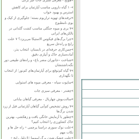
>
هویج - معرفی سبزی جات غیر برگی
>
۱۰ گیاه دارویی مناسب آپارتمان برای کاهش
استرس و بهبود خواب
>
ترفندهای تهویه تراریوم بسته؛ جلوگیری از کپک و
بوی نامطبوع
>
۷ بری و میوه جنگلی مناسب کشت گلدانی در
بالکن‌های ایرانی
>
چرا برگ‌های فیکوس الاستیکا می‌ریزد؟ ۷ علت
رایج و راه‌حل سریع
>
چمن‌کاری حرفه‌ای در تابستان: انتخاب بذر،
آماده‌سازی خاک و آبیاری دقیق
>
شناخت «جانوران مضر باغ» و راه‌های طبیعی دور
نگه‌داشتنشان
>
۷ گیاه کم‌توقع برای آپارتمان‌های کم‌نور؛ از انتخاب
تا نگهداری
>
ساپوت سیاه - معرفی میوه های استوایی
>
چغندر - معرفی سبزی جات
>
سالت‌بوش چهاربال - معرفی گیاهان بیابانی
>
۷ روش تشخیص کم‌آبی گیاهان آپارتمانی قبل از زرد
شدن برگ‌ها
>
چطور با آزمایش خانگی بافت و زهکشی، بهترین
خاک کشاورزی را انتخاب کنیم؟
>
علت نوک سوزی دراسنا پرچمی + راه حل ها و
نکات مهم
>
علت خشک شدن برگ ایپومیا | 8 دلیل رایج +