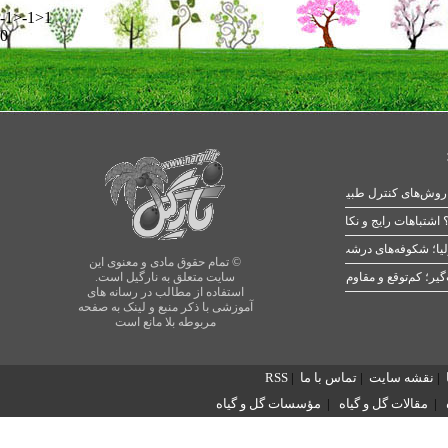
-1>-1>1
0
 اشتباهات رایج و نکات طلایی
یا؛ شکوفه‌های درشت در بهار
© تمام حقوق مادی و معنوی این
سایت متعلق به نارگیل است.
استفاده از مطالب در رسانه های
آموزشی با ذکر منبع و لینک به صفحه
مربوطه بلا مانع است
|
نقشه سایت
|
تماس با ما
|
RSS
|
مقالات گل و گیاه
|
مؤسسات گل و گیاه