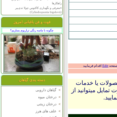
راهکارها
>
معرفی و نگهداری کاکتوس چولا تدی‌بیر
(Cylindropuntia bigelovii)
فوت و فن باغبانی امروز
چگونه با ماسه رنگی تراریوم بسازیم؟
 صفحه
Edit
اقدام فرمایید
دسته بندی گیاهان
حصولات یا خدمات
 تمایل میتوانید از
>
گیاهان دارویی
ایید.
>
درختان میوه
>
درختان زینتی
>
علف های هرز