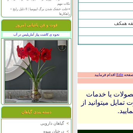
نکات مهم
>
علت خشک شدن برگ ایپومیا | 8 دلیل رایج +
راهکارها
فوت و فن باغبانی امروز
نحوه ی کاشت پیاز آماریلیس در آب
 صفحه
Edit
اقدام فرمایید
حصولات یا خدمات
 تمایل میتوانید از
ایید.
دسته بندی گیاهان
>
گیاهان دارویی
>
درختان میوه