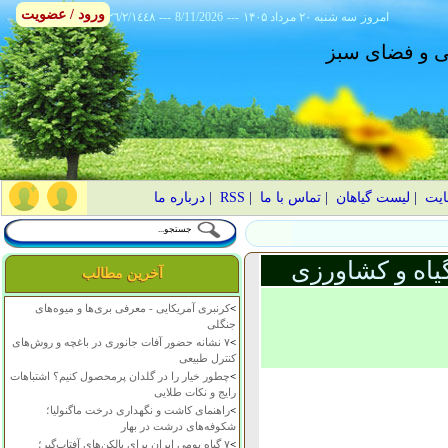
ورود / عضویت
امروز
۱۴۰۵ سه شنبه ۲۰ مرداد
---
8/11/2026
---
٢٦/٢/١٤٤٨
انی و فضای سبز
ایت
|
لیست گیاهان
|
تماس با ما
|
RSS
|
درباره ما
یاه و کشاورزی
آخرین مطالب
>
کرنبری آمریکایی - معرفی بری‌ها و میوه‌های
جنگلی
>
۷ نشانه حضور آفات جانوری در باغچه و روش‌های
کنترل طبیعی
>
چطور خیار را در گلدان پرمحصول کنیم؟ اشتباهات
رایج و نکات طلایی
>
راهنمای کاشت و نگهداری درخت ماگنولیا؛
شکوفه‌های درشت در بهار
>
۷ گیاه بومی ایران برای بالکن‌های آفتاب‌گیر؛