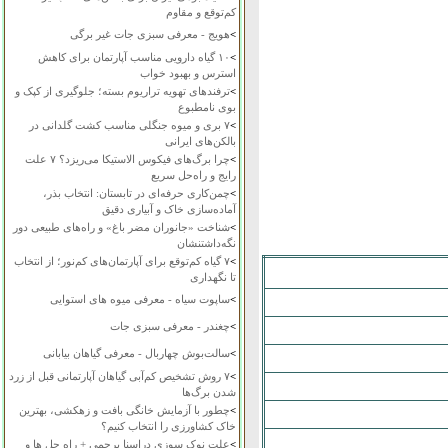
کم‌توقع و مقاوم
>
هویج - معرفی سبزی جات غیر برگی
>
۱۰ گیاه دارویی مناسب آپارتمان برای کاهش
استرس و بهبود خواب
>
ترفندهای تهویه تراریوم بسته؛ جلوگیری از کپک و
بوی نامطبوع
>
۷ بری و میوه جنگلی مناسب کشت گلدانی در
بالکن‌های ایرانی
>
چرا برگ‌های فیکوس الاستیکا می‌ریزد؟ ۷ علت
رایج و راه‌حل سریع
>
چمن‌کاری حرفه‌ای در تابستان: انتخاب بذر،
آماده‌سازی خاک و آبیاری دقیق
>
شناخت «جانوران مضر باغ» و راه‌های طبیعی دور
نگه‌داشتنشان
>
۷ گیاه کم‌توقع برای آپارتمان‌های کم‌نور؛ از انتخاب
تا نگهداری
>
ساپوت سیاه - معرفی میوه های استوایی
>
چغندر - معرفی سبزی جات
>
سالت‌بوش چهاربال - معرفی گیاهان بیابانی
>
۷ روش تشخیص کم‌آبی گیاهان آپارتمانی قبل از زرد
شدن برگ‌ها
>
چطور با آزمایش خانگی بافت و زهکشی، بهترین
خاک کشاورزی را انتخاب کنیم؟
>
علت نوک سوزی دراسنا پرچمی + راه حل ها و