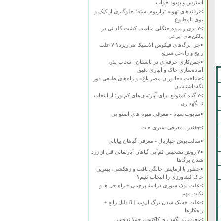
استرس و بهبود خواب
>
ترفندهای تهویه تراریوم بسته؛ جلوگیری از کپک و
بوی نامطبوع
>
۷ بری و میوه جنگلی مناسب کشت گلدانی در
بالکن‌های ایرانی
>
چرا برگ‌های فیکوس الاستیکا می‌ریزد؟ ۷ علت
رایج و راه‌حل سریع
>
چمن‌کاری حرفه‌ای در تابستان: انتخاب بذر،
آماده‌سازی خاک و آبیاری دقیق
>
شناخت «جانوران مضر باغ» و راه‌های طبیعی دور
نگه‌داشتنشان
>
۷ گیاه کم‌توقع برای آپارتمان‌های کم‌نور؛ از انتخاب
تا نگهداری
>
ساپوت سیاه - معرفی میوه های استوایی
>
چغندر - معرفی سبزی جات
>
سالت‌بوش چهاربال - معرفی گیاهان بیابانی
>
۷ روش تشخیص کم‌آبی گیاهان آپارتمانی قبل از زرد
شدن برگ‌ها
>
چطور با آزمایش خانگی بافت و زهکشی، بهترین
خاک کشاورزی را انتخاب کنیم؟
>
علت نوک سوزی دراسنا پرچمی + راه حل ها و
نکات مهم
>
علت خشک شدن برگ ایپومیا | 8 دلیل رایج +
راهکارها
>
معرفی و نگهداری کاکتوس چولا تدی‌بیر