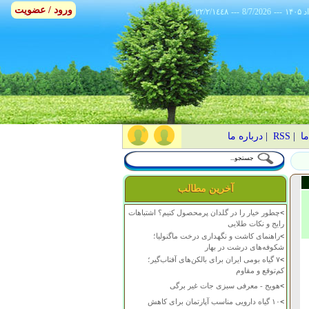
ورود / عضویت
٢٢/٢/١٤٤٨
---
8/7/2026
---
ما
|
RSS
|
درباره ما
آخرین مطالب
>
چطور خیار را در گلدان پرمحصول کنیم؟ اشتباهات
رایج و نکات طلایی
>
راهنمای کاشت و نگهداری درخت ماگنولیا؛
شکوفه‌های درشت در بهار
>
۷ گیاه بومی ایران برای بالکن‌های آفتاب‌گیر؛
کم‌توقع و مقاوم
>
هویج - معرفی سبزی جات غیر برگی
>
۱۰ گیاه دارویی مناسب آپارتمان برای کاهش