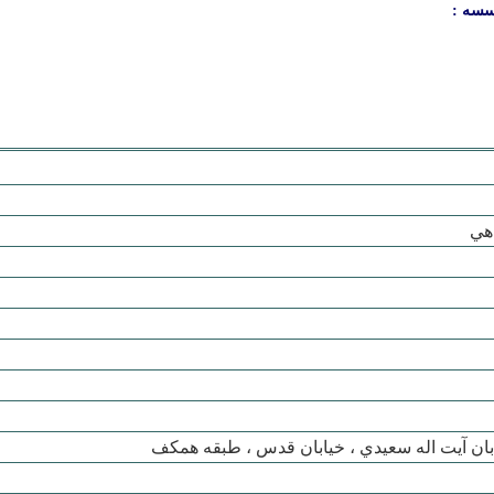
سسه :
هي
ابان آيت اله سعيدي ، خيابان قدس ، طبقه همکف