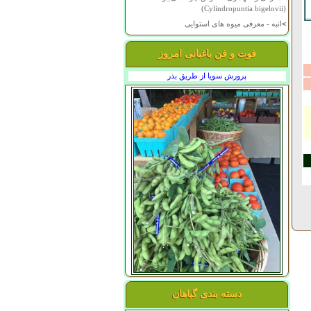
(Cylindropuntia bigelovii)
>
انبه - معرفی میوه های استوایی
فوت و فن باغبانی امروز
پرورش سویا از طریق بذر
دسته بندی گیاهان