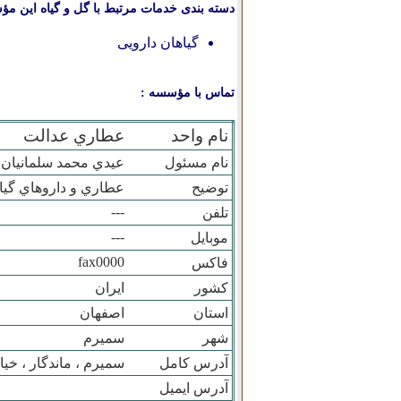
دسته بندی خدمات مرتبط با گل و گیاه این مؤ
گیاهان دارویی
تماس با مؤسسه :
نام واحد
عطاري عدالت
نام مسئول
عيدي محمد سلمانيان
توضیح
عطاري و داروهاي گيا
---
تلفن
---
موبایل
fax0000
فاکس
کشور
ایران
استان
اصفهان
شهر
سميرم
آدرس کامل
سميرم ، ماندگار ، خي
آدرس ایمیل