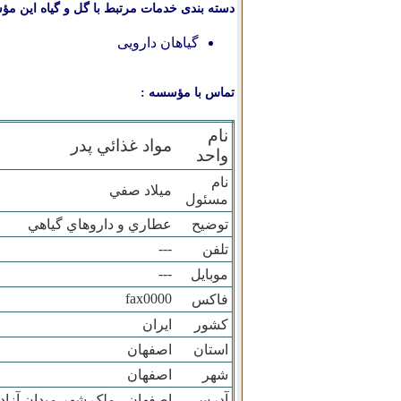
دسته بندی خدمات مرتبط با گل و گیاه این مؤ
گیاهان دارویی
تماس با مؤسسه :
نام
مواد غذائي پدر
واحد
نام
ميلاد صفي
مسئول
توضیح
عطاري و داروهاي گياهي
---
تلفن
---
موبایل
fax0000
فاکس
کشور
ایران
استان
اصفهان
شهر
اصفهان
آدرس