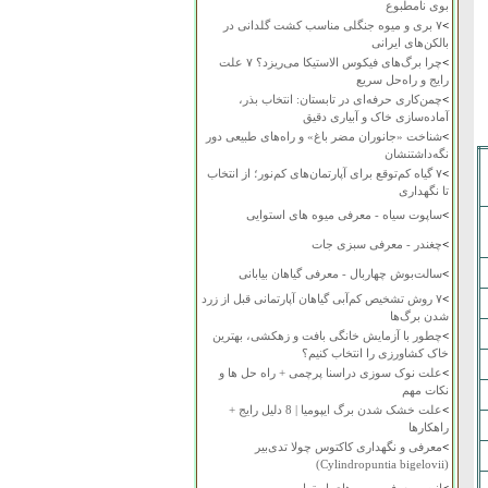
بوی نامطبوع
>
۷ بری و میوه جنگلی مناسب کشت گلدانی در
بالکن‌های ایرانی
>
چرا برگ‌های فیکوس الاستیکا می‌ریزد؟ ۷ علت
رایج و راه‌حل سریع
>
چمن‌کاری حرفه‌ای در تابستان: انتخاب بذر،
آماده‌سازی خاک و آبیاری دقیق
>
شناخت «جانوران مضر باغ» و راه‌های طبیعی دور
نگه‌داشتنشان
>
۷ گیاه کم‌توقع برای آپارتمان‌های کم‌نور؛ از انتخاب
تا نگهداری
>
ساپوت سیاه - معرفی میوه های استوایی
>
چغندر - معرفی سبزی جات
>
سالت‌بوش چهاربال - معرفی گیاهان بیابانی
>
۷ روش تشخیص کم‌آبی گیاهان آپارتمانی قبل از زرد
شدن برگ‌ها
>
چطور با آزمایش خانگی بافت و زهکشی، بهترین
خاک کشاورزی را انتخاب کنیم؟
>
علت نوک سوزی دراسنا پرچمی + راه حل ها و
نکات مهم
>
علت خشک شدن برگ ایپومیا | 8 دلیل رایج +
راهکارها
>
معرفی و نگهداری کاکتوس چولا تدی‌بیر
(Cylindropuntia bigelovii)