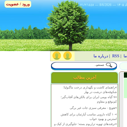
ورود / عضویت
٢١/٢/١٤٤٨
---
8/6/2026
---
ما
|
RSS
|
درباره ما
آخرین مطالب
>
راهنمای کاشت و نگهداری درخت ماگنولیا؛
شکوفه‌های درشت در بهار
>
۷ گیاه بومی ایران برای بالکن‌های آفتاب‌گیر؛
کم‌توقع و مقاوم
>
هویج - معرفی سبزی جات غیر برگی
>
۱۰ گیاه دارویی مناسب آپارتمان برای کاهش
استرس و بهبود خواب
>
ترفندهای تهویه تراریوم بسته؛ جلوگیری از کپک و