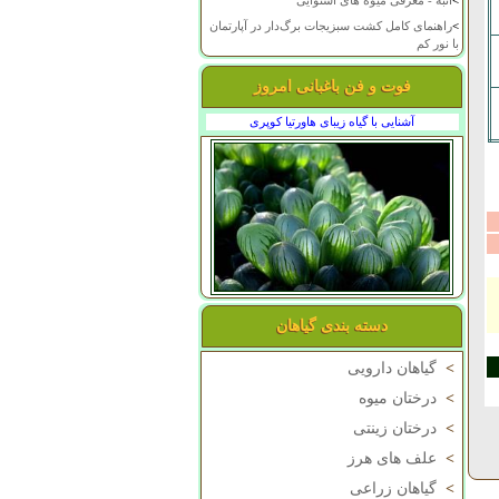
>
انبه - معرفی میوه های استوایی
>
راهنمای کامل کشت سبزیجات برگ‌دار در آپارتمان
با نور کم
فوت و فن باغبانی امروز
آشنایی با گیاه زیبای هاورتیا کوپری
دسته بندی گیاهان
>
گیاهان دارویی
>
درختان میوه
>
درختان زینتی
>
علف های هرز
>
گیاهان زراعی